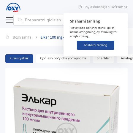
Joylashuvingizni ko'rsating
Shaharni tanlang
Tez yetkazib berishni tashkil qilish
uchun o'zingizning joylashuvingizni
aniqlashtiring
Bosh sahifa
Elkar 100 mg/ml 5 ml No 10
Shaharni tanlang
Xususiyatlari
Qo'llash bo'yicha yo'riqnoma
Sharhlar
Analogl