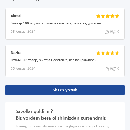
Akmal
Элькар 100 мг/мл отличное качество, рекомендую всем!
05 August 2024
0
0
Nazira
Отличный товар, быстрая доставка, все понравилось.
05 August 2024
0
0
Sharh yozish
Savollar qoldi mi?
Biz yordam bera olishimizdan xursandmiz
Bizning mutaxassislarimiz sizni qiziqtirgan savollarga kunning