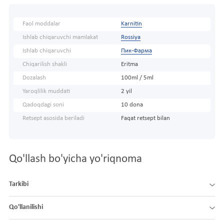
Faol moddalar
Karnitin
Ishlab chiqaruvchi mamlakat
Rossiya
Ishlab chiqaruvchi
Пик-Фарма
Chiqarilish shakli
Eritma
Dozalash
100ml / 5ml
Yaroqlilik muddati
2 yil
Qadoqdagi soni
10 dona
Retsept asosida beriladi
Faqat retsept bilan
Qo'llash bo'yicha yo'riqnoma
Tarkibi
Qo'llanilishi