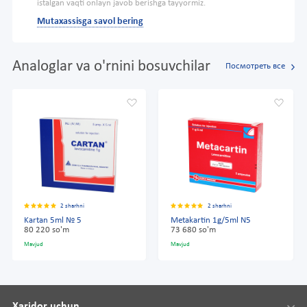
istalgan vaqti onlayn javob berishga tayyormiz.
Mutaxassisga savol bering
Analoglar va o'rnini bosuvchilar
Посмотреть все
2 sharhni
2 sharhni
Kartan 5ml № 5
Metakartin 1g/5ml N5
80 220 so'm
73 680 so'm
Mavjud
Mavjud
Xaridor uchun