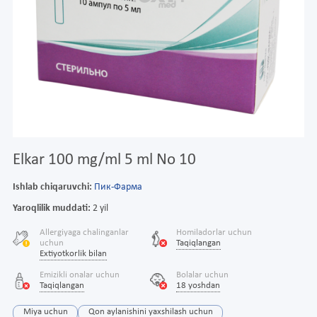
Elkar 100 mg/ml 5 ml No 10
Ishlab chiqaruvchi:
Пик-Фарма
Yaroqlilik muddati:
2 yil
Allergiyaga chalinganlar
Homiladorlar uchun
uchun
Taqiqlangan
Extiyotkorlik bilan
Emizikli onalar uchun
Bolalar uchun
Taqiqlangan
18 yoshdan
Miya uchun
Qon aylanishini yaxshilash uchun