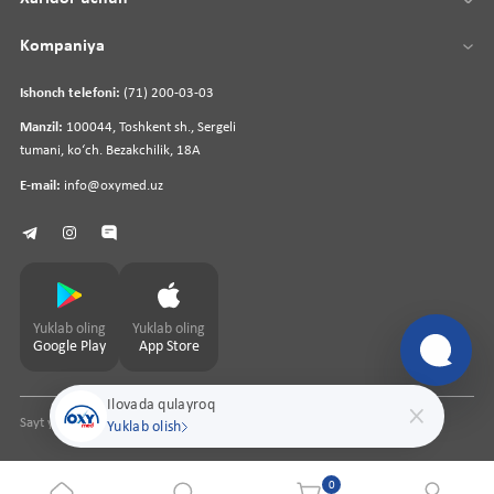
Kompaniya
Ishonch telefoni:
(71) 200-03-03
Manzil:
100044, Toshkent sh., Sergeli
tumani, koʻch. Bezakchilik, 18A
E-mail:
info@oxymed.uz
Yuklab oling
Yuklab oling
Google Play
App Store
Ilovada qulayroq
Sayt yaratuvchi
pharmit.uz
Yuklab olish
0