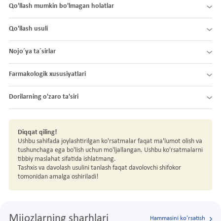
Qo'llash mumkin bo'lmagan holatlar
Qo'llash usuli
Nojo´ya ta´sirlar
Farmakologik xususiyatlari
Dorilarning o'zaro ta'siri
Diqqat qiling!
Ushbu sahifada joylashtirilgan ko'rsatmalar faqat ma'lumot olish va
tushunchaga ega bo'lish uchun mo'ljallangan. Ushbu ko'rsatmalarni
tibbiy maslahat sifatida ishlatmang.
Tashxis va davolash usulini tanlash faqat davolovchi shifokor
tomonidan amalga oshiriladi!
Mijozlarning sharhlari
Hammasini ko'rsatish