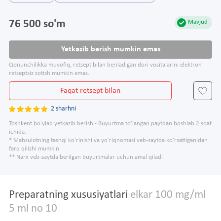
76 500 so'm
Mavjud
Yetkazib berish mumkin emas
Qonunchilikka muvofiq, retsept bilan beriladigan dori vositalarini elektron
retseptsiz sotish mumkin emas.
Faqat retsept bilan
2 sharhni
Toshkent bo'ylab yetkazib berish - Buyurtma to'langan paytdan boshlab 2 soat
ichida.
* Mahsulotning tashqi ko'rinishi va yo'riqnomasi veb-saytda ko'rsatilganidan
farq qilishi mumkin
** Narx veb-saytda berilgan buyurtmalar uchun amal qiladi
Preparatning xususiyatlari
elkar 100 mg/ml
5 ml no 10