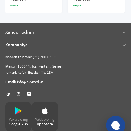
Mavjud
Mavjud
Xaridor uchun
Kompaniya
Ishonch telefoni:
(71) 200-03-03
Manzil:
100044, Toshkent sh., Sergeli
tumani, koʻch. Bezakchilik, 18A
E-mail:
info@oxymed.uz
Yuklab oling
Yuklab oling
Google Play
App Store