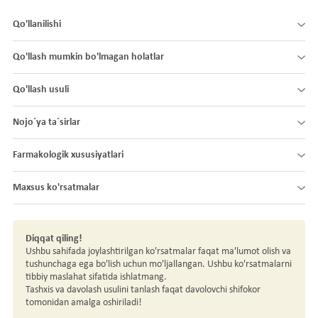
Qo'llanilishi
Qo'llash mumkin bo'lmagan holatlar
Qo'llash usuli
Nojo´ya ta´sirlar
Farmakologik xususiyatlari
Maxsus ko'rsatmalar
Diqqat qiling!
Ushbu sahifada joylashtirilgan ko'rsatmalar faqat ma'lumot olish va
tushunchaga ega bo'lish uchun mo'ljallangan. Ushbu ko'rsatmalarni
tibbiy maslahat sifatida ishlatmang.
Tashxis va davolash usulini tanlash faqat davolovchi shifokor
tomonidan amalga oshiriladi!