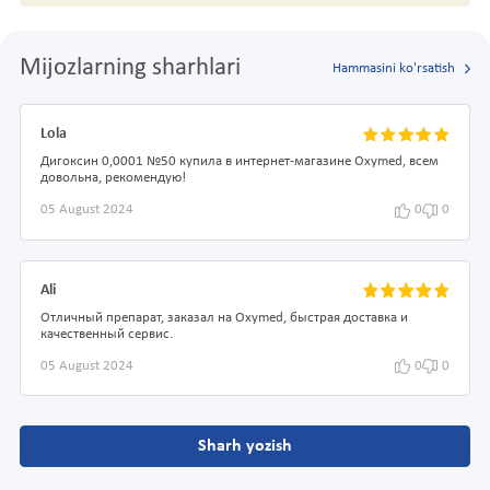
Mijozlarning sharhlari
Hammasini ko'rsatish
Lola
Дигоксин 0,0001 №50 купила в интернет-магазине Oxymed, всем
довольна, рекомендую!
05 August 2024
0
0
Ali
Отличный препарат, заказал на Oxymed, быстрая доставка и
качественный сервис.
05 August 2024
0
0
Sharh yozish