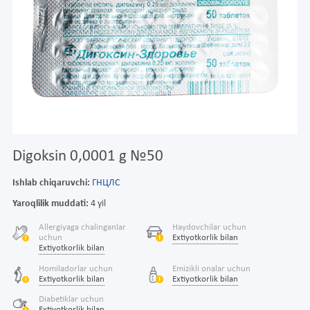
Digoksin 0,0001 g №50
Ishlab chiqaruvchi:
ГНЦЛС
Yaroqlilik muddati:
4 yil
Allergiyaga chalinganlar
Haydovchilar uchun
uchun
Extiyotkorlik bilan
Extiyotkorlik bilan
Homiladorlar uchun
Emizikli onalar uchun
Extiyotkorlik bilan
Extiyotkorlik bilan
Diabetiklar uchun