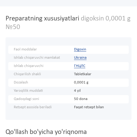
Preparatning xususiyatlari
digoksin 0,0001 g
№50
Faol moddalar
Digoxin
Ishlab chiqaruvchi mamlakat
Ukraina
Ishlab chiqaruvchi
ГНЦЛС
Chiqarilish shakli
Tabletkalar
Dozalash
0,0001 g
Yaroqlilik muddati
4 yil
Qadoqdagi soni
50 dona
Retsept asosida beriladi
Faqat retsept bilan
Qo'llash bo'yicha yo'riqnoma