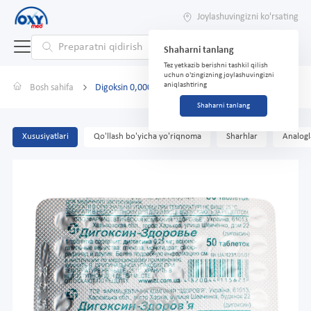
Joylashuvingizni ko'rsating
Shaharni tanlang
Tez yetkazib berishni tashkil qilish
uchun o'zingizning joylashuvingizni
aniqlashtiring
Bosh sahifa
Digoksin 0,0001 g №50
Shaharni tanlang
Xususiyatlari
Qo'llash bo'yicha yo'riqnoma
Sharhlar
Analogl