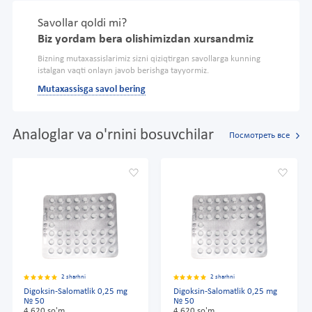
Savollar qoldi mi?
Biz yordam bera olishimizdan xursandmiz
Bizning mutaxassislarimiz sizni qiziqtirgan savollarga kunning
istalgan vaqti onlayn javob berishga tayyormiz.
Mutaxassisga savol bering
Analoglar va o'rnini bosuvchilar
Посмотреть все
2 sharhni
2 sharhni
Digoksin-Salomatlik 0,25 mg
Digoksin-Salomatlik 0,25 mg
№ 50
№ 50
4 620 so'm
4 620 so'm