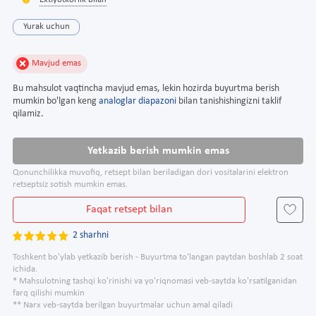
Extiyotkorlik bilan
Yurak uchun
Mavjud emas
Bu mahsulot vaqtincha mavjud emas, lekin hozirda buyurtma berish
mumkin bo'lgan keng
analoglar diapazoni
bilan tanishishingizni taklif
qilamiz.
Yetkazib berish mumkin emas
Qonunchilikka muvofiq, retsept bilan beriladigan dori vositalarini elektron
retseptsiz sotish mumkin emas.
Faqat retsept bilan
2 sharhni
Toshkent bo'ylab yetkazib berish - Buyurtma to'langan paytdan boshlab 2 soat
ichida.
* Mahsulotning tashqi ko'rinishi va yo'riqnomasi veb-saytda ko'rsatilganidan
farq qilishi mumkin
** Narx veb-saytda berilgan buyurtmalar uchun amal qiladi