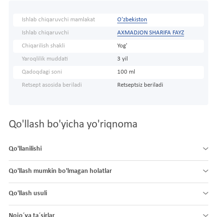
Ishlab chiqaruvchi mamlakat
O'zbekiston
Ishlab chiqaruvchi
AXMADJON SHARIFA FAYZ
Chiqarilish shakli
Yog'
Yaroqlilik muddati
3 yil
Qadoqdagi soni
100 ml
Retsept asosida beriladi
Retseptsiz beriladi
Qo'llash bo'yicha yo'riqnoma
Qo'llanilishi
Qo'llash mumkin bo'lmagan holatlar
Qo'llash usuli
Nojo´ya ta´sirlar