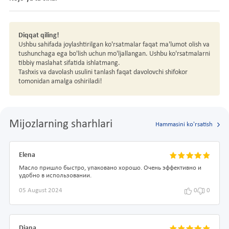
Diqqat qiling!
Ushbu sahifada joylashtirilgan ko'rsatmalar faqat ma'lumot olish va
tushunchaga ega bo'lish uchun mo'ljallangan. Ushbu ko'rsatmalarni
tibbiy maslahat sifatida ishlatmang.
Tashxis va davolash usulini tanlash faqat davolovchi shifokor
tomonidan amalga oshiriladi!
Mijozlarning sharhlari
Hammasini ko'rsatish
Elena
Масло пришло быстро, упаковано хорошо. Очень эффективно и
удобно в использовании.
05 August 2024
0
0
Diana