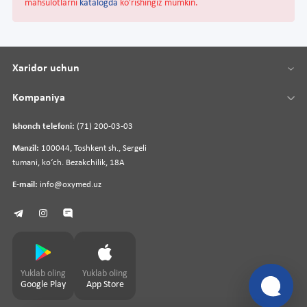
mahsulotlarni
katalogda
ko'rishingiz mumkin.
Xaridor uchun
Kompaniya
Ishonch telefoni:
(71) 200-03-03
Manzil:
100044, Toshkent sh., Sergeli
tumani, koʻch. Bezakchilik, 18A
E-mail:
info@oxymed.uz
Yuklab oling
Yuklab oling
Google Play
App Store