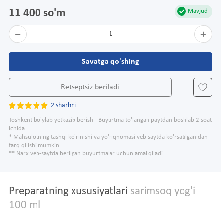
11 400 so'm
Mavjud
1
Savatga qo'shing
Retseptsiz beriladi
2 sharhni
Toshkent bo'ylab yetkazib berish - Buyurtma to'langan paytdan boshlab 2 soat
ichida.
* Mahsulotning tashqi ko'rinishi va yo'riqnomasi veb-saytda ko'rsatilganidan
farq qilishi mumkin
** Narx veb-saytda berilgan buyurtmalar uchun amal qiladi
Preparatning xususiyatlari
sarimsoq yog'i
100 ml