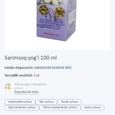
Sarimsoq yog'i 100 ml
Ishlab chiqaruvchi:
AXMADJON SHARIFA FAYZ
Yaroqlilik muddati:
3 yil
Allergiyaga chalinganlar
uchun
Extiyotkorlik bilan
Immunitet uchun
Teri uchun
Yurak uchun
Qon tomirlar uchun
Terini yoshartirish uchun
Soch uchun