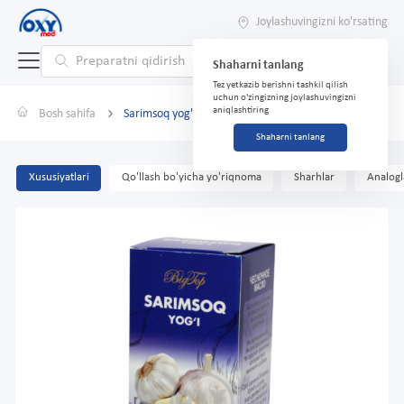
Joylashuvingizni ko'rsating
Shaharni tanlang
Tez yetkazib berishni tashkil qilish
uchun o'zingizning joylashuvingizni
aniqlashtiring
Bosh sahifa
Sarimsoq yog'i 100 ml
Shaharni tanlang
Xususiyatlari
Qo'llash bo'yicha yo'riqnoma
Sharhlar
Analogl