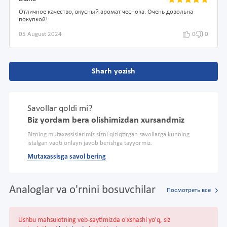
Отличное качество, вкусный аромат чеснока. Очень довольна
покупкой!
05 August 2024
0
0
Sharh yozish
Savollar qoldi mi?
Biz yordam bera olishimizdan xursandmiz
Bizning mutaxassislarimiz sizni qiziqtirgan savollarga kunning
istalgan vaqti onlayn javob berishga tayyormiz.
Mutaxassisga savol bering
Analoglar va o'rnini bosuvchilar
Посмотреть все
Ushbu mahsulotning veb-saytimizda o'xshashi yo'q, siz