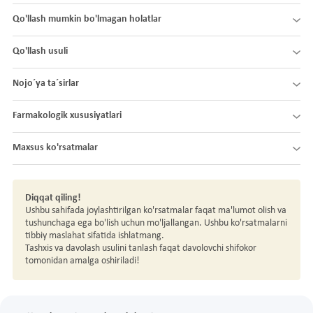
Qo'llash mumkin bo'lmagan holatlar
Qo'llash usuli
Nojo´ya ta´sirlar
Farmakologik xususiyatlari
Maxsus ko'rsatmalar
Diqqat qiling!
Ushbu sahifada joylashtirilgan ko'rsatmalar faqat ma'lumot olish va
tushunchaga ega bo'lish uchun mo'ljallangan. Ushbu ko'rsatmalarni
tibbiy maslahat sifatida ishlatmang.
Tashxis va davolash usulini tanlash faqat davolovchi shifokor
tomonidan amalga oshiriladi!