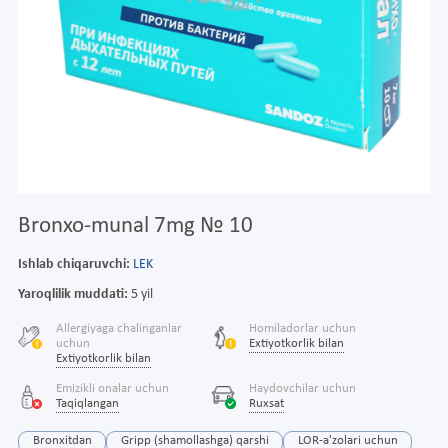
Bronxo-munal 7mg № 10
Ishlab chiqaruvchi:
LEK
Yaroqlilik muddati:
5 yil
Allergiyaga chalinganlar
Homiladorlar uchun
uchun
Extiyotkorlik bilan
Extiyotkorlik bilan
Emizikli onalar uchun
Haydovchilar uchun
Taqiqlangan
Ruxsat
Bronxitdan
Gripp (shamollashga) qarshi
LOR-a'zolari uchun