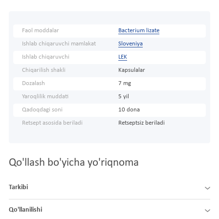
Faol moddalar
Bacterium lizate
Ishlab chiqaruvchi mamlakat
Sloveniya
Ishlab chiqaruvchi
LEK
Chiqarilish shakli
Kapsulalar
Dozalash
7 mg
Yaroqlilik muddati
5 yil
Qadoqdagi soni
10 dona
Retsept asosida beriladi
Retseptsiz beriladi
Qo'llash bo'yicha yo'riqnoma
Tarkibi
Qo'llanilishi