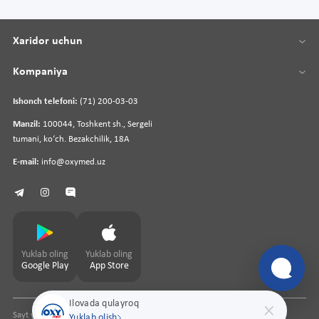
Xaridor uchun
Kompaniya
Ishonch telefoni:
(71) 200-03-03
Manzil:
100044, Toshkent sh., Sergeli
tumani, koʻch. Bezakchilik, 18A
E-mail:
info@oxymed.uz
Yuklab oling
Yuklab oling
Google Play
App Store
Ilovada qulayroq
Sayt yaratuvchi
pharmit.uz
Yuklab olish