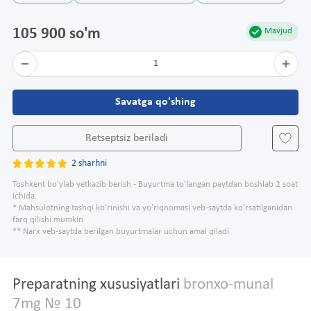
105 900 so'm
Mavjud
1
Savatga qo'shing
Retseptsiz beriladi
2 sharhni
Toshkent bo'ylab yetkazib berish - Buyurtma to'langan paytdan boshlab 2 soat
ichida.
* Mahsulotning tashqi ko'rinishi va yo'riqnomasi veb-saytda ko'rsatilganidan
farq qilishi mumkin
** Narx veb-saytda berilgan buyurtmalar uchun amal qiladi
Preparatning xususiyatlari
bronxo-munal
7mg № 10