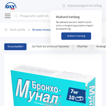
Joylashuvingizni ko'rsating
Shaharni tanlang
Tez yetkazib berishni tashkil qilish
uchun o'zingizning joylashuvingizni
aniqlashtiring
Bosh sahifa
Bronxo-munal 7mg № 10
Shaharni tanlang
Xususiyatlari
Qo'llash bo'yicha yo'riqnoma
Sharhlar
Analogl