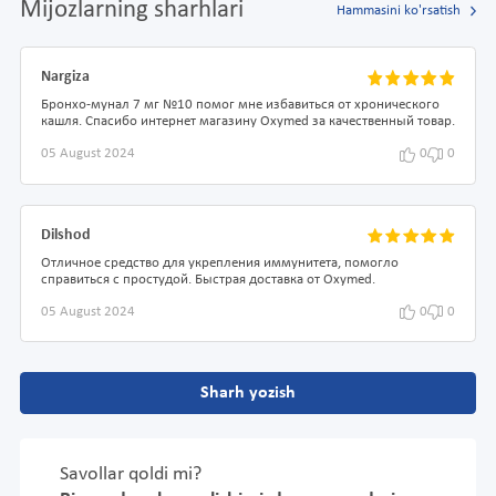
Mijozlarning sharhlari
Hammasini ko'rsatish
Nargiza
Бронхо-мунал 7 мг №10 помог мне избавиться от хронического
кашля. Спасибо интернет магазину Oxymed за качественный товар.
05 August 2024
0
0
Dilshod
Отличное средство для укрепления иммунитета, помогло
справиться с простудой. Быстрая доставка от Oxymed.
05 August 2024
0
0
Sharh yozish
Savollar qoldi mi?