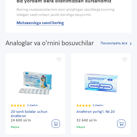
Biz yordam bera olishimizdan xursandmiz
Bizning mutaxassislarimiz sizni qiziqtirgan savollarga kunning
istalgan vaqti onlayn javob berishga tayyormiz.
Mutaxassisga savol bering
Analoglar va o'rnini bosuvchilar
Посмотреть все
2 sharhni
2 sharhni
20-sonli bolalar uchun
Anaferon yorlig'i. № 20
Anaferon
24 600 so'm
32 640 so'm
Mavjud
Mavjud