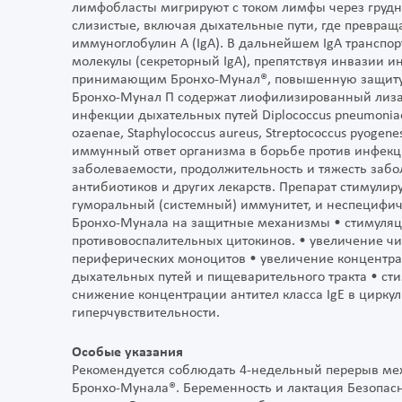
лимфобласты мигрируют с током лимфы через грудно
слизистые, включая дыхательные пути, где превращ
иммуноглобулин А (IgA). В дальнейшем IgA транспор
молекулы (секреторный IgA), препятствуя инвазии и
принимающим Бронхо-Мунал®, повышенную защиту о
Бронхо-Мунал П содержат лиофилизированный лизат
инфекции дыхательных путей Diplococcus pneumoniae, H
ozaenae, Staphylococcus aureus, Streptococcus pyogene
иммунный ответ организма в борьбе против инфекц
заболеваемости, продолжительность и тяжесть забо
антибиотиков и других лекарств. Препарат стимулир
гуморальный (системный) иммунитет, и неспецифич
Бронхо-Мунала на защитные механизмы • стимуляц
противовоспалительных цитокинов. • увеличение ч
периферических моноцитов • увеличение концентрац
дыхательных путей и пищеварительного тракта • ст
снижение концентрации антител класса IgE в цирку
гиперчувствительности.
Особые указания
Рекомендуется соблюдать 4-недельный перерыв м
Бронхо-Мунала®. Беременность и лактация Безопас