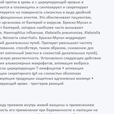
й проток в кровь и с циркулирующей кровью в
аются в плазмоциты и синтезируют и секретируют
тируется на поверхность слизистых в виде двойной
нфекционных агентов. Это обеспечивает пациентам,
рганизма от бактерий и вирусов. Бронхо-Мунал и
 бактерий, которые наиболее часто вызывают
aemophilus influenzae, Klebsiella pneumoniae, Klebsiella
s, Neisseria catarrhalis. Бронхо-Мунал модулирует
ий дыхательных путей. Препарат уменьшает частоту
левания, способствуя, таким образом, снижению доз
ует клеточный (местно в слизистой дыхательных путей),
ескую резистентность. Установлено следующее действие
ия альвеолярных макрофагов, активация выброса
исла циркулирующих Т-лимфоцитов • активация
ии секреторного IgA на слизистых оболочках
имуляция продукции защитных адгезивных молекул •
лирующей крови - триггеров реакций
ежду приемом внутрь живой вакцины и применением
ность его применения при беременности и лактации не