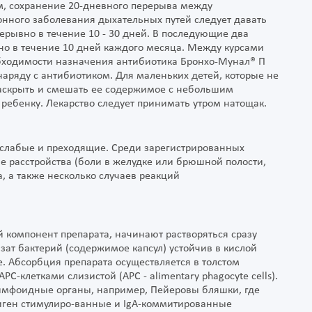
ом, сохранение 20-дневного перерыва между
нного заболевания дыхательных путей следует давать
рерывно в течение 10 - 30 дней. В последующие два
вно в течение 10 дней каждого месяца. Между курсами
бходимости назначения антибиотика Бронхо-Мунал® П
 наряду с антибиотиком. Для маленьких детей, которые не
 раскрыть и смешать ее содержимое с небольшим
ь ребенку. Лекарство следует принимать утром натощак.
 слабые и преходящие. Среди зарегистрированных
 расстройства (боли в желудке или брюшной полости,
а, а также несколько случаев реакций
 компонент препарата, начинают растворяться сразу
ат бактерий (содержимое капсул) устойчив в кислой
. Абсорбция препарата осуществляется в толстом
С-клетками слизистой (АРС - alimentary phagocyte cells).
имфоидные органы, например, Пейеровы бляшки, где
тиген стимулиро-ванные и IgA-коммитированные