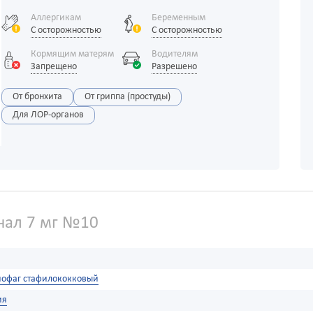
Аллергикам
Беременным
С осторожностью
С осторожностью
Кормящим матерям
Водителям
Запрещено
Разрешено
От бронхита
От гриппа (простуды)
Для ЛОР-органов
нал 7 мг №10
иофаг стафилококковый
ия