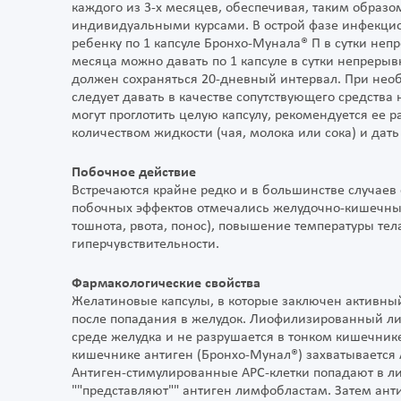
каждого из 3-х месяцев, обеспечивая, таким образ
индивидуальными курсами. В острой фазе инфекцио
ребенку по 1 капсуле Бронхо-Мунала® П в сутки неп
месяца можно давать по 1 капсуле в сутки непреры
должен сохраняться 20-дневный интервал. При нео
следует давать в качестве сопутствующего средства
могут проглотить целую капсулу, рекомендуется ее
количеством жидкости (чая, молока или сока) и дат
Побочное действие
Встречаются крайне редко и в большинстве случаев
побочных эффектов отмечались желудочно-кишечные
тошнота, рвота, понос), повышение температуры тел
гиперчувствительности.
Фармакологические свойства
Желатиновые капсулы, в которые заключен активный
после попадания в желудок. Лиофилизированный лиз
среде желудка и не разрушается в тонком кишечнике
кишечнике антиген (Бронхо-Мунал®) захватывается АР
Антиген-стимулированные АРС-клетки попадают в л
""представляют"" антиген лимфобластам. Затем ан