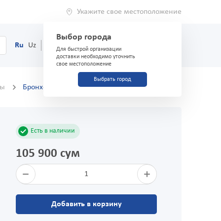
Укажите свое местоположение
Выбор города
0
Корзина
Ru
Uz
(71) 200-03-03
Для быстрой организации
доставки необходимо уточнить
свое местоположение
Выбрать город
ры
Бронхо-мунал 7 мг №10
Есть в наличии
105 900 сум
1
Добавить в корзину