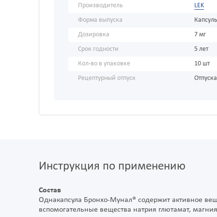
Производитель
LEK
Форма выпуска
Капсул
Дозировка
7 мг
Срок годности
5 лет
Кол-во в упаковке
10 шт
Рецептурный отпуск
Отпуска
Инструкция по применению
Состав
Однакапсула Бронхо-Мунал® содержит активное веще
вспомогательные вещества натрия глютамат, магния 