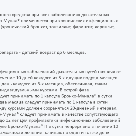
нного средства при всех заболеваниях дыхательных
нхо-Мунал® применяется при хронических инфекционных
хронический бронхит, тонзиллит, фарингит, ларингит,
епарата - детский возраст до 6 месяцев.
инфекционных заболеваний дыхательных путей назначают
течение 10 дней каждого из 3-х идущих подряд месяцев.
 день каждого из 3-х месяцев, обеспечивая, таким
индивидуальными курсами. В острой фазе
ует принимать по 1 капсуле Бронхо-Мунала® в сутки
два месяца следует принимать по 1 капсуле в сутки
жду курсами должен сохраняться 20-дневный интервал.
-Мунал® следует принимать в качестве сопутствующего
в до 12 лет Для профилактики инфекционных заболеваний
суле Бронхо-Мунала® П в сутки непрерывно в течение 10
озможности лечение начинают в один и тот же день