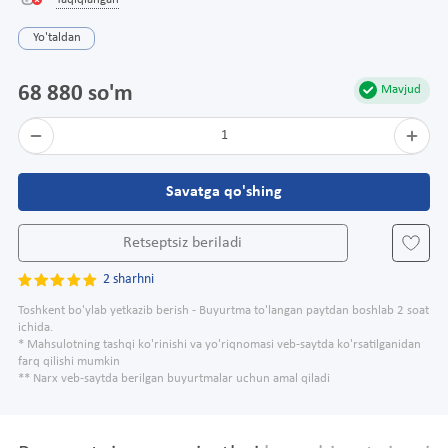
Taqiqlangan
Yo'taldan
68 880 so'm
Mavjud
1
Savatga qo'shing
Retseptsiz beriladi
2 sharhni
Toshkent bo'ylab yetkazib berish - Buyurtma to'langan paytdan boshlab 2 soat
ichida.
* Mahsulotning tashqi ko'rinishi va yo'riqnomasi veb-saytda ko'rsatilganidan
farq qilishi mumkin
** Narx veb-saytda berilgan buyurtmalar uchun amal qiladi