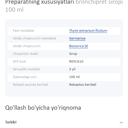
Preparatning xususiyatlari
bronchipret siropi
100 ml
Faol moddalar
Thymi extractum fluidum
Ishlab chiqaruvchi mamlakat
Germaniya
Ishlab chiqaruvchi
Bionorica SE
Chiqarilish shakli
Sirop
ATX kodi
R05CA10
Yaroqlilik muddati
3 yil
Qadoqdagi soni
100 ml
Retsept asosida beriladi
Retseptsiz beriladi
Qo'llash bo'yicha yo'riqnoma
Tarkibi