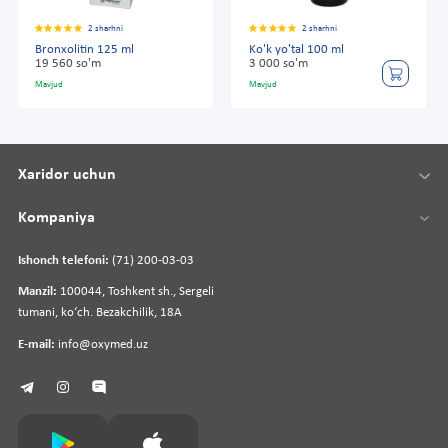
2 sharhni
2 sharhni
Bronxolitin 125 ml
Ko'k yo'tal 100 ml
19 560 so'm
3 000 so'm
Mavjud
Mavjud
Xaridor uchun
Kompaniya
Ishonch telefoni:
(71) 200-03-03
Manzil:
100044, Toshkent sh., Sergeli
tumani, koʻch. Bezakchilik, 18A
E-mail:
info@oxymed.uz