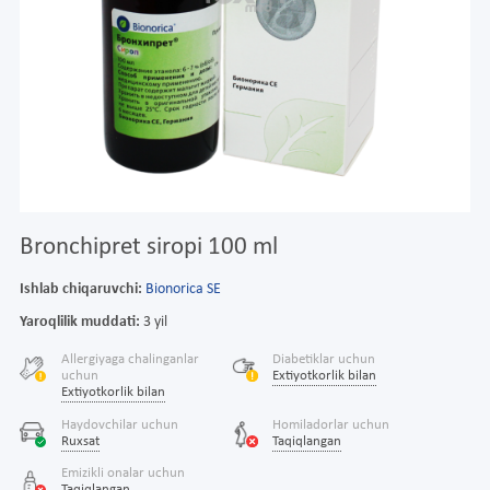
Bronchipret siropi 100 ml
Ishlab chiqaruvchi:
Bionorica SE
Yaroqlilik muddati:
3 yil
Allergiyaga chalinganlar
Diabetiklar uchun
uchun
Extiyotkorlik bilan
Extiyotkorlik bilan
Haydovchilar uchun
Homiladorlar uchun
Ruxsat
Taqiqlangan
Emizikli onalar uchun