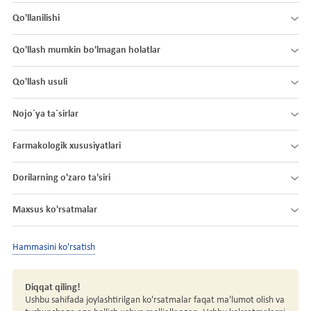
Qo'llanilishi
Qo'llash mumkin bo'lmagan holatlar
Qo'llash usuli
Nojo´ya ta´sirlar
Farmakologik xususiyatlari
Dorilarning o'zaro ta'siri
Maxsus ko'rsatmalar
Hammasini ko'rsatish
Diqqat qiling!
Ushbu sahifada joylashtirilgan ko'rsatmalar faqat ma'lumot olish va