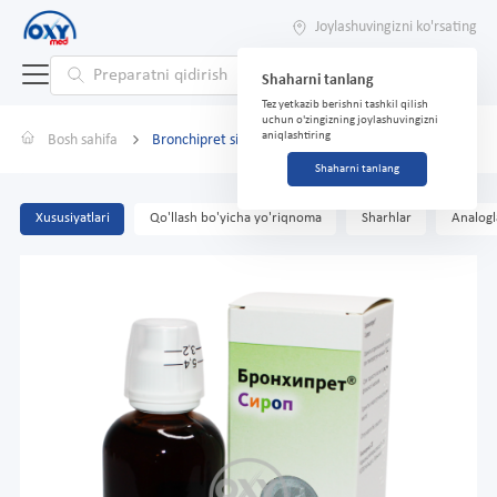
Joylashuvingizni ko'rsating
Shaharni tanlang
Tez yetkazib berishni tashkil qilish
uchun o'zingizning joylashuvingizni
aniqlashtiring
Bosh sahifa
Bronchipret siropi 100 ml
Shaharni tanlang
Xususiyatlari
Qo'llash bo'yicha yo'riqnoma
Sharhlar
Analogl