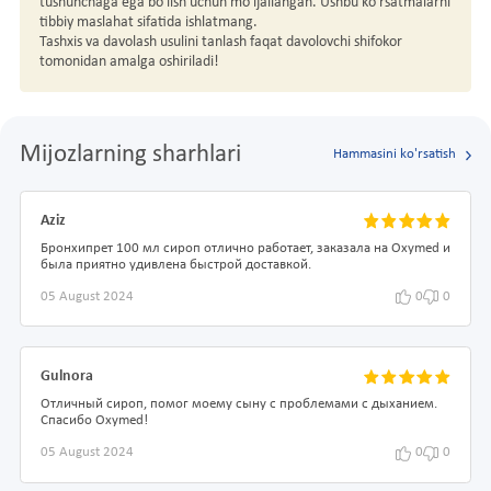
tushunchaga ega bo'lish uchun mo'ljallangan. Ushbu ko'rsatmalarni
tibbiy maslahat sifatida ishlatmang.
Tashxis va davolash usulini tanlash faqat davolovchi shifokor
tomonidan amalga oshiriladi!
Mijozlarning sharhlari
Hammasini ko'rsatish
Aziz
Бронхипрет 100 мл сироп отлично работает, заказала на Oxymed и
была приятно удивлена быстрой доставкой.
05 August 2024
0
0
Gulnora
Отличный сироп, помог моему сыну с проблемами с дыханием.
Спасибо Oxymed!
05 August 2024
0
0