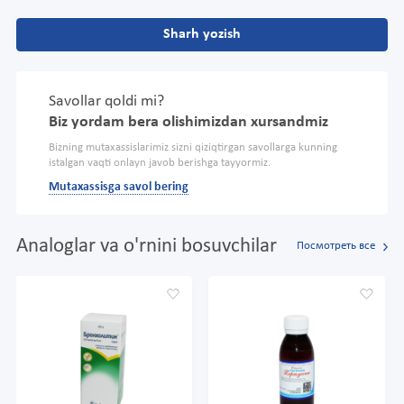
Sharh yozish
Savollar qoldi mi?
Biz yordam bera olishimizdan xursandmiz
Bizning mutaxassislarimiz sizni qiziqtirgan savollarga kunning
istalgan vaqti onlayn javob berishga tayyormiz.
Mutaxassisga savol bering
Analoglar va o'rnini bosuvchilar
Посмотреть все