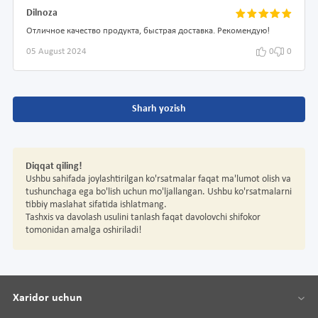
Dilnoza
Отличное качество продукта, быстрая доставка. Рекомендую!
05 August 2024
0
0
Sharh yozish
Diqqat qiling!
Ushbu sahifada joylashtirilgan ko'rsatmalar faqat ma'lumot olish va
tushunchaga ega bo'lish uchun mo'ljallangan. Ushbu ko'rsatmalarni
tibbiy maslahat sifatida ishlatmang.
Tashxis va davolash usulini tanlash faqat davolovchi shifokor
tomonidan amalga oshiriladi!
Xaridor uchun