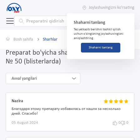
Joylashuvingizni ko'rsating
Shaharni tanlang
Tez yetkazib berishni tashkil qilish
uchun o'zingizning joylashuvingizni
aniqlashtiring
Bosh sahifa
Sharhlar
Shaharni tanlang
Preparat bo'yicha sharhlar Bromeksin 0.008
№ 50 (blisterlarda)
Avval yangilari
Nazira
Благодаря этому препарату избавилась от кашля за несколько
дней. Спасибо!
05 August 2024
0
0