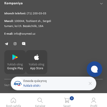
Kompaniya
Ishonch telefoni:
(71) 200-03-03
Manzil:
100044, Toshkent sh., Sergeli
tumani, koʻch. Bezakchilik, 18A
E-mail:
info@oxymed.uz
Yuklab oling
Yuklab oling
Google Play
App Store
Ilovada qulayroq
Sayt yaratuvchi
pharmit.uz
Yuklab olish
0
Bosh sahifa
Katalog
Savat
Profil