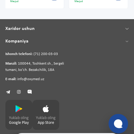
Mavjud
Mavjud
Xaridor uchun
Kompaniya
Ishonch telefoni:
(71) 200-03-03
Manzil:
100044, Toshkent sh., Sergeli
tumani, koʻch. Bezakchilik, 18A
E-mail:
info@oxymed.uz
Yuklab oling
Yuklab oling
Google Play
App Store