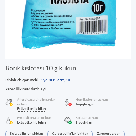
Borik kislotasi 10 g kukun
Ishlab chiqaruvchi:
Ziyo Nur Farm, ЧП
Yaroqlilik muddati:
3 yil
Allergiyaga chalinganlar
Homiladorlar uchun
uchun
Taqiqlangan
Extiyotkorlik bilan
Emizikli onalar uchun
Bolalar uchun
Extiyotkorlik bilan
1 yoshdan
Ko'z yallig'lanishidan
Quloq yallig'lanishidan
Zamburug'dan