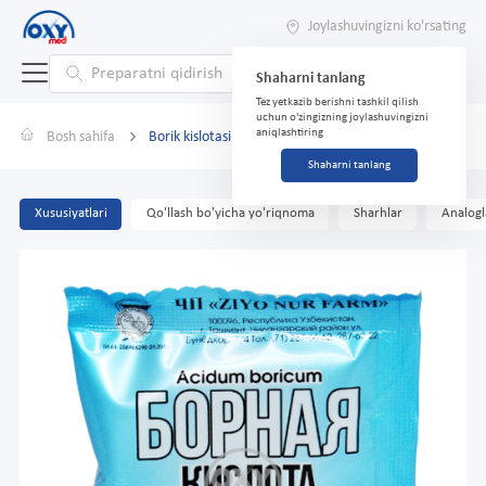
Joylashuvingizni ko'rsating
Shaharni tanlang
Tez yetkazib berishni tashkil qilish
uchun o'zingizning joylashuvingizni
aniqlashtiring
Bosh sahifa
Borik kislotasi 10 g kukun
Shaharni tanlang
Xususiyatlari
Qo'llash bo'yicha yo'riqnoma
Sharhlar
Analogl