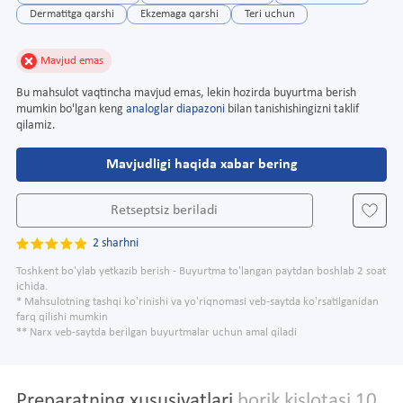
Dermatitga qarshi
Ekzemaga qarshi
Teri uchun
Mavjud emas
Bu mahsulot vaqtincha mavjud emas, lekin hozirda buyurtma berish
mumkin bo'lgan keng
analoglar diapazoni
bilan tanishishingizni taklif
qilamiz.
Mavjudligi haqida xabar bering
Retseptsiz beriladi
2 sharhni
Toshkent bo'ylab yetkazib berish - Buyurtma to'langan paytdan boshlab 2 soat
ichida.
* Mahsulotning tashqi ko'rinishi va yo'riqnomasi veb-saytda ko'rsatilganidan
farq qilishi mumkin
** Narx veb-saytda berilgan buyurtmalar uchun amal qiladi
Preparatning xususiyatlari
borik kislotasi 10