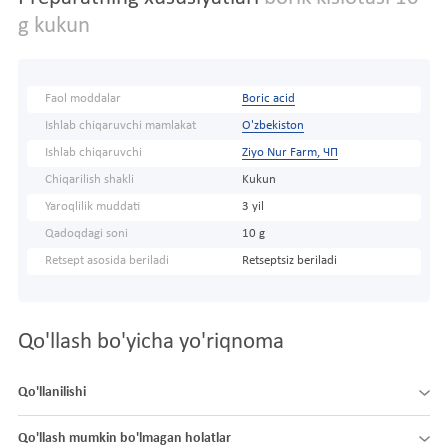
g kukun
Faol moddalar
Boric acid
Ishlab chiqaruvchi mamlakat
O'zbekiston
Ishlab chiqaruvchi
Ziyo Nur Farm, ЧП
Chiqarilish shakli
Kukun
Yaroqlilik muddati
3 yil
Qadoqdagi soni
10 g
Retsept asosida beriladi
Retseptsiz beriladi
Qo'llash bo'yicha yo'riqnoma
Qo'llanilishi
Qo'llash mumkin bo'lmagan holatlar