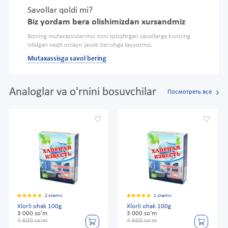
Savollar qoldi mi?
Biz yordam bera olishimizdan xursandmiz
Bizning mutaxassislarimiz sizni qiziqtirgan savollarga kunning
istalgan vaqti onlayn javob berishga tayyormiz.
Mutaxassisga savol bering
Analoglar va o'rnini bosuvchilar
Посмотреть все
2 sharhni
2 sharhni
Xlorli ohak 100g
Xlorli ohak 100g
3 000 so'm
3 000 so'm
4 600 so'm
4 600 so'm