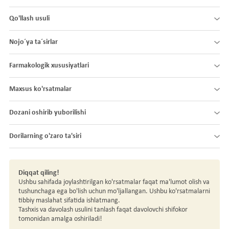
Qo'llash usuli
Nojo´ya ta´sirlar
Farmakologik xususiyatlari
Maxsus ko'rsatmalar
Dozani oshirib yuborilishi
Dorilarning o'zaro ta'siri
Diqqat qiling!
Ushbu sahifada joylashtirilgan ko'rsatmalar faqat ma'lumot olish va
tushunchaga ega bo'lish uchun mo'ljallangan. Ushbu ko'rsatmalarni
tibbiy maslahat sifatida ishlatmang.
Tashxis va davolash usulini tanlash faqat davolovchi shifokor
tomonidan amalga oshiriladi!