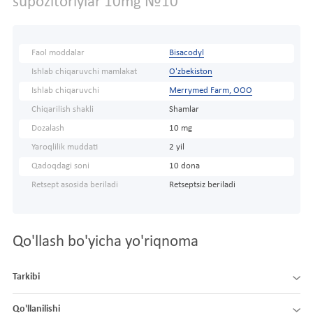
supozitoriylar 10mg №10
Faol moddalar
Bisacodyl
Ishlab chiqaruvchi mamlakat
O'zbekiston
Ishlab chiqaruvchi
Merrymed Farm, ООО
Chiqarilish shakli
Shamlar
Dozalash
10 mg
Yaroqlilik muddati
2 yil
Qadoqdagi soni
10 dona
Retsept asosida beriladi
Retseptsiz beriladi
Qo'llash bo'yicha yo'riqnoma
Tarkibi
Qo'llanilishi