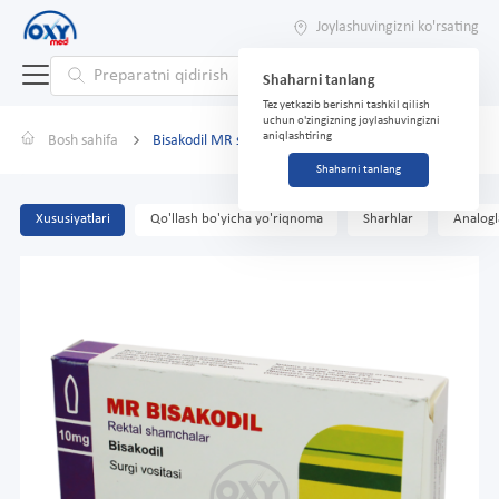
Joylashuvingizni ko'rsating
Shaharni tanlang
Tez yetkazib berishni tashkil qilish
uchun o'zingizning joylashuvingizni
aniqlashtiring
Bosh sahifa
Bisakodil MR supozitoriylar 10mg №10
Shaharni tanlang
Xususiyatlari
Qo'llash bo'yicha yo'riqnoma
Sharhlar
Analogl