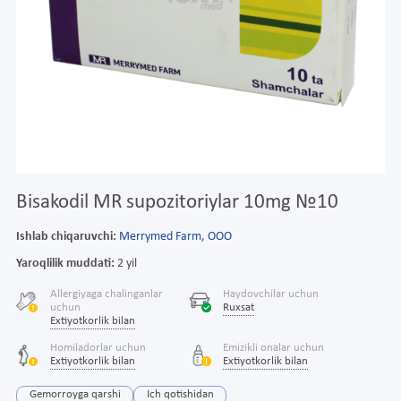
Bisakodil MR supozitoriylar 10mg №10
Ishlab chiqaruvchi:
Merrymed Farm, ООО
Yaroqlilik muddati:
2 yil
Allergiyaga chalinganlar
Haydovchilar uchun
uchun
Ruxsat
Extiyotkorlik bilan
Homiladorlar uchun
Emizikli onalar uchun
Extiyotkorlik bilan
Extiyotkorlik bilan
Gemorroyga qarshi
Ich qotishidan