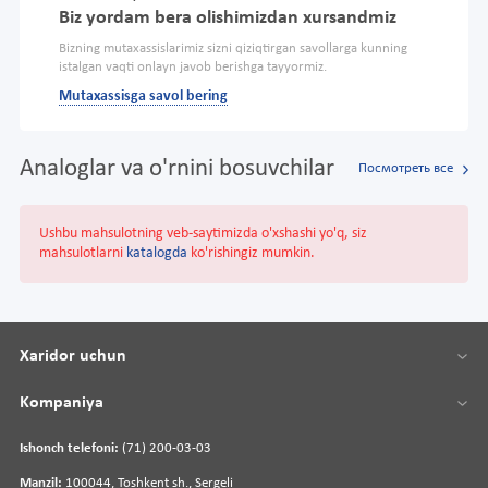
Biz yordam bera olishimizdan xursandmiz
Bizning mutaxassislarimiz sizni qiziqtirgan savollarga kunning
istalgan vaqti onlayn javob berishga tayyormiz.
Mutaxassisga savol bering
Analoglar va o'rnini bosuvchilar
Посмотреть все
Ushbu mahsulotning veb-saytimizda o'xshashi yo'q, siz
mahsulotlarni
katalogda
ko'rishingiz mumkin.
Xaridor uchun
Kompaniya
Ishonch telefoni:
(71) 200-03-03
Manzil:
100044, Toshkent sh., Sergeli