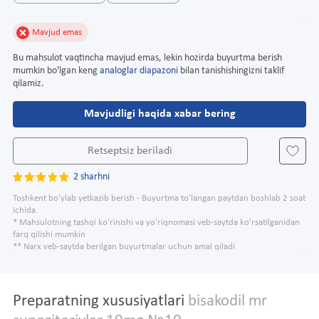
Mavjud emas
Bu mahsulot vaqtincha mavjud emas, lekin hozirda buyurtma berish
mumkin bo'lgan keng
analoglar diapazoni
bilan tanishishingizni taklif
qilamiz.
Mavjudligi haqida xabar bering
Retseptsiz beriladi
2 sharhni
Toshkent bo'ylab yetkazib berish - Buyurtma to'langan paytdan boshlab 2 soat
ichida.
* Mahsulotning tashqi ko'rinishi va yo'riqnomasi veb-saytda ko'rsatilganidan
farq qilishi mumkin
** Narx veb-saytda berilgan buyurtmalar uchun amal qiladi
Preparatning xususiyatlari
bisakodil mr