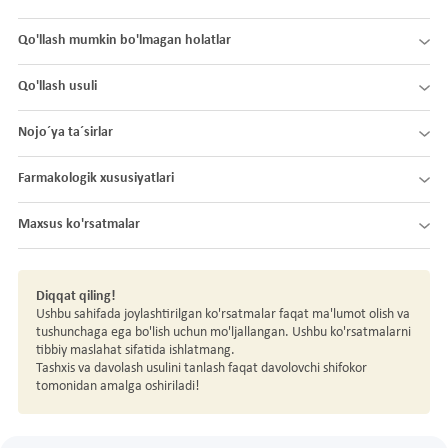
Qo'llash mumkin bo'lmagan holatlar
Qo'llash usuli
Nojo´ya ta´sirlar
Farmakologik xususiyatlari
Maxsus ko'rsatmalar
Diqqat qiling!
Ushbu sahifada joylashtirilgan ko'rsatmalar faqat ma'lumot olish va
tushunchaga ega bo'lish uchun mo'ljallangan. Ushbu ko'rsatmalarni
tibbiy maslahat sifatida ishlatmang.
Tashxis va davolash usulini tanlash faqat davolovchi shifokor
tomonidan amalga oshiriladi!