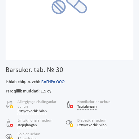
Barsukor, tab. № 30
Ishlab chiqaruvchi:
БАГИРА ООО
Yaroqlilik muddati:
1,5 oy
Allergiyaga chalinganlar
Homiladorlar uchun
uchun
Taqiqlangan
Extiyotkorlik bilan
Emizikli onalar uchun
Diabetiklar uchun
Taqiqlangan
Extiyotkorlik bilan
Bolalar uchun