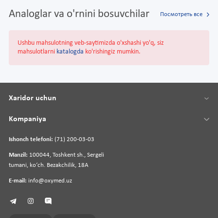
Analoglar va o'rnini bosuvchilar
Посмотреть все
Ushbu mahsulotning veb-saytimizda o'xshashi yo'q, siz
mahsulotlarni
katalogda
ko'rishingiz mumkin.
Xaridor uchun
Kompaniya
Ishonch telefoni:
(71) 200-03-03
Manzil:
100044, Toshkent sh., Sergeli
tumani, koʻch. Bezakchilik, 18A
E-mail:
info@oxymed.uz