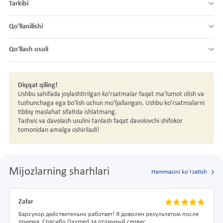
Tarkibi
Qo'llanilishi
Qo'llash usuli
Diqqat qiling!
Ushbu sahifada joylashtirilgan ko'rsatmalar faqat ma'lumot olish va
tushunchaga ega bo'lish uchun mo'ljallangan. Ushbu ko'rsatmalarni
tibbiy maslahat sifatida ishlatmang.
Tashxis va davolash usulini tanlash faqat davolovchi shifokor
tomonidan amalga oshiriladi!
Mijozlarning sharhlari
Hammasini ko'rsatish
Zafar
Барсукор действительно работает! Я доволен результатом после
приема. Спасибо Oxymed за отличный сервис.