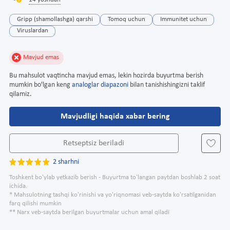
14 yoshdan
Gripp (shamollashga) qarshi
Tomoq uchun
Immunitet uchun
Viruslardan
Mavjud emas
Bu mahsulot vaqtincha mavjud emas, lekin hozirda buyurtma berish
mumkin bo'lgan keng
analoglar diapazoni
bilan tanishishingizni taklif
qilamiz.
Mavjudligi haqida xabar bering
Retseptsiz beriladi
2 sharhni
Toshkent bo'ylab yetkazib berish - Buyurtma to'langan paytdan boshlab 2 soat
ichida.
* Mahsulotning tashqi ko'rinishi va yo'riqnomasi veb-saytda ko'rsatilganidan
farq qilishi mumkin
** Narx veb-saytda berilgan buyurtmalar uchun amal qiladi