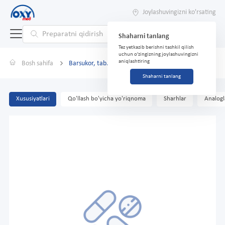
Joylashuvingizni ko'rsating
Shaharni tanlang
Tez yetkazib berishni tashkil qilish
uchun o'zingizning joylashuvingizni
aniqlashtiring
Bosh sahifa
Barsukor, tab. № 30
Shaharni tanlang
Xususiyatlari
Qo'llash bo'yicha yo'riqnoma
Sharhlar
Analogl