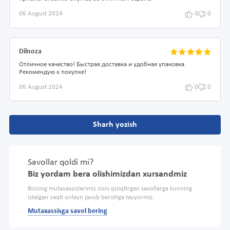
06 August 2024
0
0
Dilnoza
Отличное качество! Быстрая доставка и удобная упаковка.
Рекомендую к покупке!
06 August 2024
0
0
Sharh yozish
Savollar qoldi mi?
Biz yordam bera olishimizdan xursandmiz
Bizning mutaxassislarimiz sizni qiziqtirgan savollarga kunning
istalgan vaqti onlayn javob berishga tayyormiz.
Mutaxassisga savol bering