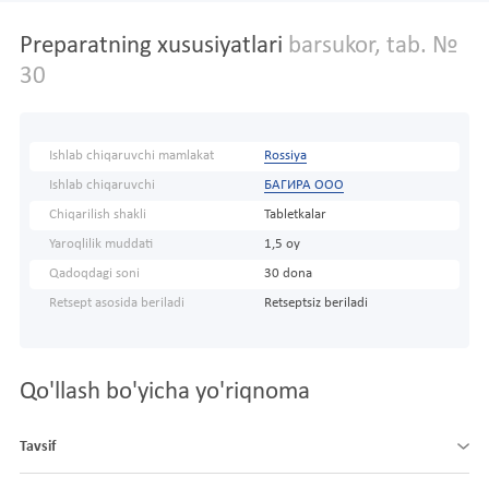
Preparatning xususiyatlari
barsukor, tab. №
30
Ishlab chiqaruvchi mamlakat
Rossiya
Ishlab chiqaruvchi
БАГИРА ООО
Chiqarilish shakli
Tabletkalar
Yaroqlilik muddati
1,5 oy
Qadoqdagi soni
30 dona
Retsept asosida beriladi
Retseptsiz beriladi
Qo'llash bo'yicha yo'riqnoma
Tavsif