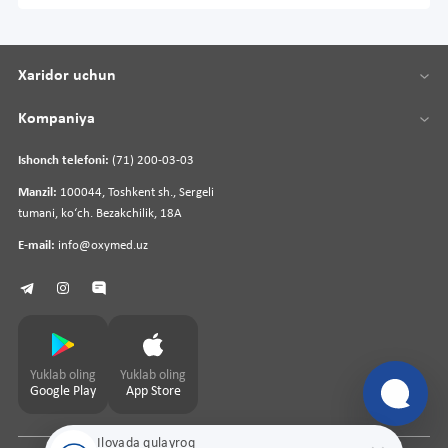
Xaridor uchun
Kompaniya
Ishonch telefoni:
(71) 200-03-03
Manzil:
100044, Toshkent sh., Sergeli
tumani, koʻch. Bezakchilik, 18A
E-mail:
info@oxymed.uz
Yuklab oling
Yuklab oling
Google Play
App Store
Ilovada qulayroq