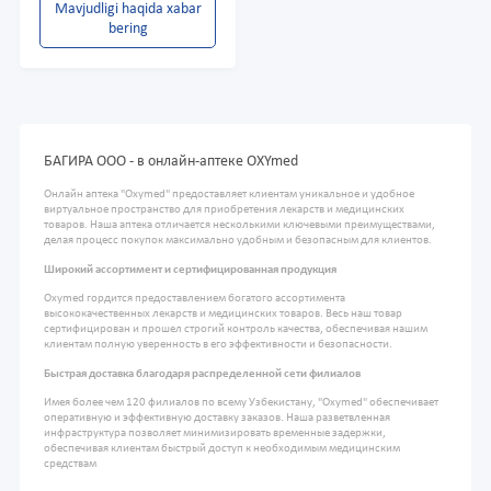
Mavjudligi haqida xabar
bering
БАГИРА ООО - в онлайн-аптеке OXYmed
Онлайн аптека "Oxymed" предоставляет клиентам уникальное и удобное
виртуальное пространство для приобретения лекарств и медицинских
товаров. Наша аптека отличается несколькими ключевыми преимуществами,
делая процесс покупок максимально удобным и безопасным для клиентов.
Широкий ассортимент и сертифицированная продукция
Oxymed гордится предоставлением богатого ассортимента
высококачественных лекарств и медицинских товаров. Весь наш товар
сертифицирован и прошел строгий контроль качества, обеспечивая нашим
клиентам полную уверенность в его эффективности и безопасности.
Быстрая доставка благодаря распределенной сети филиалов
Имея более чем 120 филиалов по всему Узбекистану, "Oxymed" обеспечивает
оперативную и эффективную доставку заказов. Наша разветвленная
инфраструктура позволяет минимизировать временные задержки,
обеспечивая клиентам быстрый доступ к необходимым медицинским
средствам