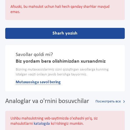
Afsuski, bu mahsulot uchun hali hech qanday sharhlar mavjud
emas.
Sharh yozish
Savollar qoldi mi?
Biz yordam bera olishimizdan xursandmiz
Bizning mutaxassislarimiz sizni qiziqtirgan savollarga kunning
istalgan vaqti onlayn javob berishga tayyormiz.
Mutaxassisga savol bering
Analoglar va o'rnini bosuvchilar
Посмотреть все
Ushbu mahsulotning veb-saytimizda o'xshashi yo'q, siz
mahsulotlarni
katalogda
ko'rishingiz mumkin.