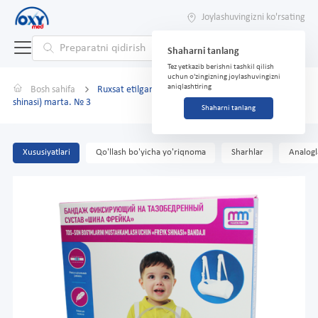
Joylashuvingizni ko'rsating
Shaharni tanlang
Tez yetkazib berishni tashkil qilish
uchun o'zingizning joylashuvingizni
aniqlashtiring
Bosh sahifa
Ruxsat etilgan bandaj d / tos suyagi sust (Frejk
shinasi) marta. № 3
Shaharni tanlang
Xususiyatlari
Qo'llash bo'yicha yo'riqnoma
Sharhlar
Analogl