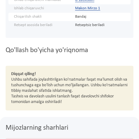
Ishlab chiqaruvchi
Makon Mirzo 1
Chiqarilish shakli
Bandaj
Retsept asosida beriladi
Retseptsiz beriladi
Qo'llash bo'yicha yo'riqnoma
Diqqat qiling!
Ushbu sahifada joylashtirilgan ko'rsatmalar faqat ma'lumot olish va
tushunchaga ega bo'lish uchun mo'ljallangan. Ushbu ko'rsatmalarni
tibbiy maslahat sifatida ishlatmang.
Tashxis va davolash usulini tanlash faqat davolovchi shifokor
tomonidan amalga oshiriladi!
Mijozlarning sharhlari