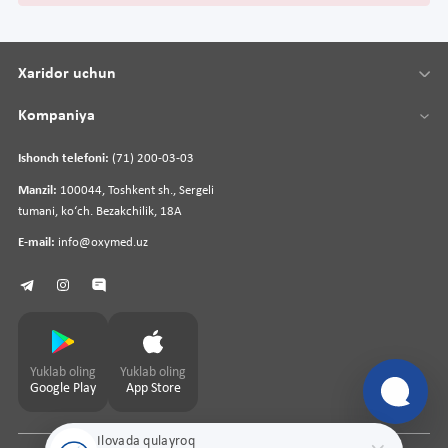
Xaridor uchun
Kompaniya
Ishonch telefoni:
(71) 200-03-03
Manzil:
100044, Toshkent sh., Sergeli
tumani, koʻch. Bezakchilik, 18A
E-mail:
info@oxymed.uz
Yuklab oling
Yuklab oling
Google Play
App Store
Ilovada qulayroq