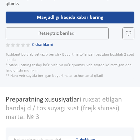
qilamiz.
Mavjudligi haqida xabar bering
Retseptsiz beriladi
0 sharhlarni
Toshkent bo'ylab yetkazib berish - Buyurtma to'langan paytdan boshlab 2 soat
ichida.
* Mahsulotning tashqi ko'rinishi va yo'riqnomasi veb-saytda ko'rsatilganidan
farq qilishi mumkin
** Narx veb-saytda berilgan buyurtmalar uchun amal qiladi
Preparatning xususiyatlari
ruxsat etilgan
bandaj d / tos suyagi sust (frejk shinasi)
marta. № 3
Ishlab chiqaruvchi mamlakat
O'zbekiston