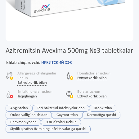
Azitromitsin Avexima 500mg №3 tabletkalar
Ishlab chiqaruvchi:
ИРБИТСКИЙ ХФЗ
Allergiyaga chalinganlar
Homiladorlar uchun
uchun
Extiyotkorlik bilan
Extiyotkorlik bilan
Emizikli onalar uchun
Bolalar uchun
Taqiqlangan
Extiyotkorlik bilan
Anginadan
Teri bakterial infeksiyalaridan
Bronxitdan
Quloq yallig'lanishidan
Gaymoritdan
Dermatitga qarshi
Pnevmoniyadan
LOR-a'zolari uchun
Siydik ajratish tizimining infektsiyalariga qarshi