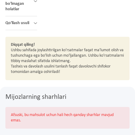
bo'lmagan
holatlar
Qo'llash usuli
Diqqat qiling!
Ushbu sahifada joylashtirilgan ko'rsatmalar faqat ma'lumot olish va
tushunchaga ega bo'lish uchun mo'ljallangan. Ushbu ko'rsatmalarni
tibbiy maslahat sifatida ishlatmang.
Tashxis va davolash usulini tanlash faqat davolovchi shifokor
tomonidan amalga oshiriladi!
Mijozlarning sharhlari
Afsuski, bu mahsulot uchun hali hech qanday sharhlar mavjud
emas.