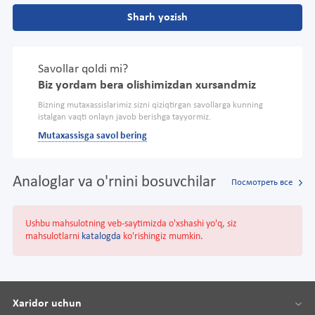
Sharh yozish
Savollar qoldi mi?
Biz yordam bera olishimizdan xursandmiz
Bizning mutaxassislarimiz sizni qiziqtirgan savollarga kunning
istalgan vaqti onlayn javob berishga tayyormiz.
Mutaxassisga savol bering
Analoglar va o'rnini bosuvchilar
Посмотреть все
Ushbu mahsulotning veb-saytimizda o'xshashi yo'q, siz
mahsulotlarni
katalogda
ko'rishingiz mumkin.
Xaridor uchun