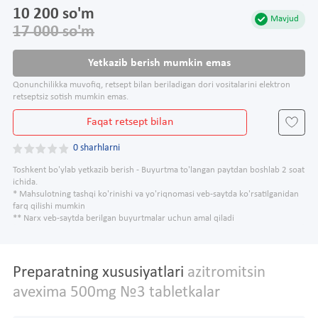
10 200 so'm
Mavjud
17 000 so'm
Yetkazib berish mumkin emas
Qonunchilikka muvofiq, retsept bilan beriladigan dori vositalarini elektron
retseptsiz sotish mumkin emas.
Faqat retsept bilan
0 sharhlarni
Toshkent bo'ylab yetkazib berish - Buyurtma to'langan paytdan boshlab 2 soat
ichida.
* Mahsulotning tashqi ko'rinishi va yo'riqnomasi veb-saytda ko'rsatilganidan
farq qilishi mumkin
** Narx veb-saytda berilgan buyurtmalar uchun amal qiladi
Preparatning xususiyatlari
azitromitsin
avexima 500mg №3 tabletkalar