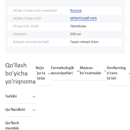
Ishlab chiqaruvchi mamlakat
Rossiya
Ishlab chiqaruvchi
ИРБИТСКИЙ ХФЗ
Chiqarilish shakli
Tabletkalar
Dozalash
500 мг
Retsept asosida beriladi
Faqat retsept bilan
Qo'llash
Nojo
Farmakologik
Maxsus
Dorilarning
bo'yicha
´ya ta
xususiyatlari
ko'rsatmalar
o'zaro
´sirlar
ta'siri
yo'riqnoma
Tarkibi
Qo'llanilishi
Qo'llash
mumkin