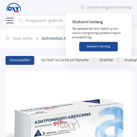
Joylashuvingizni ko'rsating
Shaharni tanlang
Tez yetkazib berishni tashkil qilish
uchun o'zingizning joylashuvingizni
aniqlashtiring
Bosh sahifa
Azitromitsin Avexima 500mg №3 tabletkalar
Shaharni tanlang
Xususiyatlari
Qo'llash bo'yicha yo'riqnoma
Sharhlar
Analogl