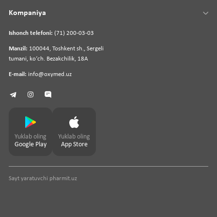
Kompaniya
Ishonch telefoni:
(71) 200-03-03
Manzil:
100044, Toshkent sh., Sergeli
tumani, koʻch. Bezakchilik, 18A
E-mail:
info@oxymed.uz
Yuklab oling
Yuklab oling
Google Play
App Store
Sayt yaratuvchi
pharmit.uz