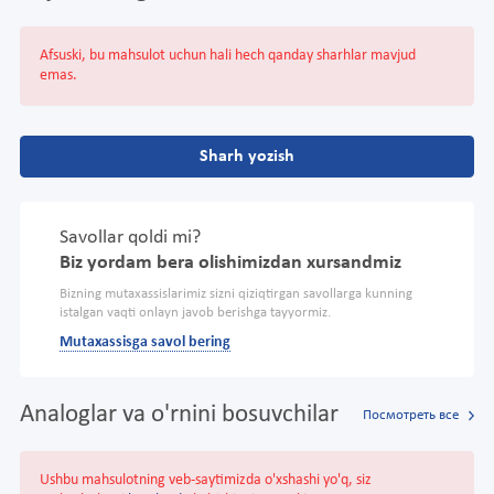
Afsuski, bu mahsulot uchun hali hech qanday sharhlar mavjud
emas.
Sharh yozish
Savollar qoldi mi?
Biz yordam bera olishimizdan xursandmiz
Bizning mutaxassislarimiz sizni qiziqtirgan savollarga kunning
istalgan vaqti onlayn javob berishga tayyormiz.
Mutaxassisga savol bering
Analoglar va o'rnini bosuvchilar
Посмотреть все
Ushbu mahsulotning veb-saytimizda o'xshashi yo'q, siz