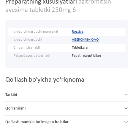
Preparatning xususiyatlari
azitromitsin
avexima tabletki 250mg 6
Ishlab chiqaruvchi mamlakat
Rossiya
Ishlab chiqaruvchi
АВЕКСИМА ОАО
Chiqarilish shakli
Tabletkalar
Retsept asosida beriladi
Faqat retsept bilan
Qo'llash bo'yicha yo'riqnoma
Tarkibi
Qo'llanilishi
Qo'llash mumkin bo'lmagan holatlar