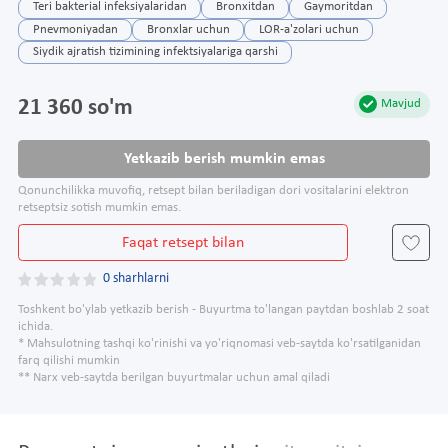
Teri bakterial infeksiyalaridan
Bronxitdan
Gaymoritdan
Pnevmoniyadan
Bronxlar uchun
LOR-a'zolari uchun
Siydik ajratish tizimining infektsiyalariga qarshi
21 360 so'm
Mavjud
Yetkazib berish mumkin emas
Qonunchilikka muvofiq, retsept bilan beriladigan dori vositalarini elektron
retseptsiz sotish mumkin emas.
Faqat retsept bilan
0 sharhlarni
Toshkent bo'ylab yetkazib berish - Buyurtma to'langan paytdan boshlab 2 soat
ichida.
* Mahsulotning tashqi ko'rinishi va yo'riqnomasi veb-saytda ko'rsatilganidan
farq qilishi mumkin
** Narx veb-saytda berilgan buyurtmalar uchun amal qiladi