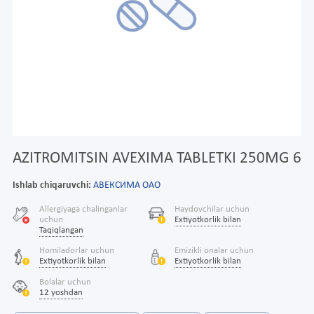
AZITROMITSIN AVEXIMA TABLETKI 250MG 6
Ishlab chiqaruvchi:
АВЕКСИМА ОАО
Allergiyaga chalinganlar
Haydovchilar uchun
uchun
Extiyotkorlik bilan
Taqiqlangan
Homiladorlar uchun
Emizikli onalar uchun
Extiyotkorlik bilan
Extiyotkorlik bilan
Bolalar uchun
12 yoshdan