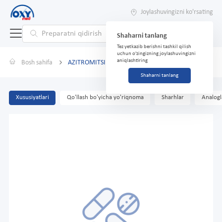
Joylashuvingizni ko'rsating
Shaharni tanlang
Tez yetkazib berishni tashkil qilish
uchun o'zingizning joylashuvingizni
aniqlashtiring
Bosh sahifa
AZITROMITSIN AVEXIMA TABLETKI 250MG 6
Shaharni tanlang
Xususiyatlari
Qo'llash bo'yicha yo'riqnoma
Sharhlar
Analogl