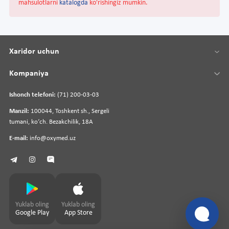
mahsulotlarni
katalogda
ko'rishingiz mumkin.
Xaridor uchun
Kompaniya
Ishonch telefoni:
(71) 200-03-03
Manzil:
100044, Toshkent sh., Sergeli
tumani, koʻch. Bezakchilik, 18A
E-mail:
info@oxymed.uz
Yuklab oling
Yuklab oling
Google Play
App Store