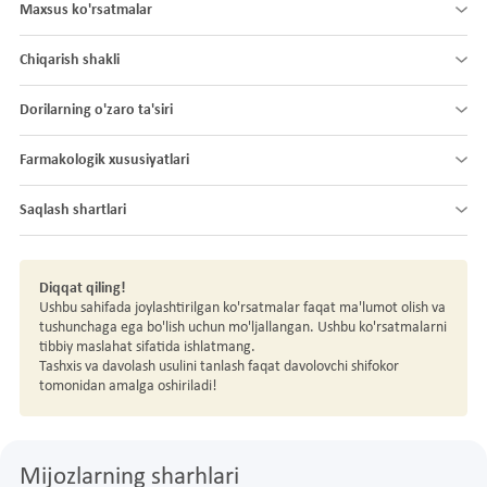
Maxsus ko'rsatmalar
Chiqarish shakli
Dorilarning o'zaro ta'siri
Farmakologik xususiyatlari
Saqlash shartlari
Diqqat qiling!
Ushbu sahifada joylashtirilgan ko'rsatmalar faqat ma'lumot olish va
tushunchaga ega bo'lish uchun mo'ljallangan. Ushbu ko'rsatmalarni
tibbiy maslahat sifatida ishlatmang.
Tashxis va davolash usulini tanlash faqat davolovchi shifokor
tomonidan amalga oshiriladi!
Mijozlarning sharhlari