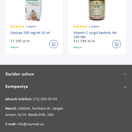
2 sharhni
2 sharhni
Cevicap 100 mg/ml 10 ml
Vitamin C va gul kestirib, No
100 tab.
17 100 so'm
311 586 so'm
Mavjud
Mavjud
Xaridor uchun
Kompaniya
Ishonch telefoni:
(71) 200-03-03
Manzil:
100044, Toshkent sh., Sergeli
tumani, koʻch. Bezakchilik, 18A
E-mail:
info@oxymed.uz