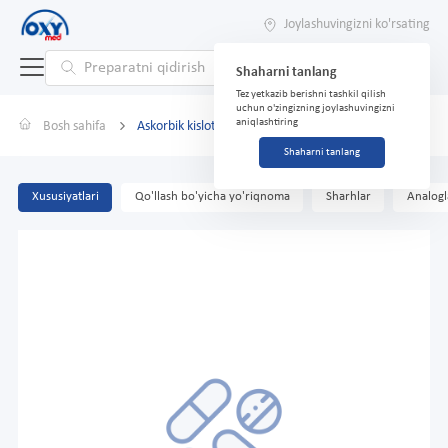
Joylashuvingizni ko'rsating
Shaharni tanlang
Tez yetkazib berishni tashkil qilish
uchun o'zingizning joylashuvingizni
aniqlashtiring
Bosh sahifa
Askorbik kislota 0,05g №200
Shaharni tanlang
Xususiyatlari
Qo'llash bo'yicha yo'riqnoma
Sharhlar
Analogl