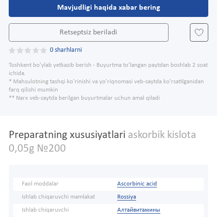
Mavjudligi haqida xabar bering
Retseptsiz beriladi
0 sharhlarni
Toshkent bo'ylab yetkazib berish - Buyurtma to'langan paytdan boshlab 2 soat
ichida.
* Mahsulotning tashqi ko'rinishi va yo'riqnomasi veb-saytda ko'rsatilganidan
farq qilishi mumkin
** Narx veb-saytda berilgan buyurtmalar uchun amal qiladi
Preparatning xususiyatlari
askorbik kislota
0,05g №200
Faol moddalar
Ascorbinic acid
Ishlab chiqaruvchi mamlakat
Rossiya
Ishlab chiqaruvchi
Алтайвитамины