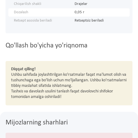
Chiqarilish shakli
Drajelar
Dozalash
0,05 г
Retsept asosida beriladi
Retseptsiz beriladi
Qo'llash bo'yicha yo'riqnoma
Diqqat qiling!
Ushbu sahifada joylashtirilgan ko'rsatmalar faqat ma'lumot olish va
tushunchaga ega bo'lish uchun mo'ljallangan. Ushbu ko'rsatmalarni
tibbiy maslahat sifatida ishlatmang.
Tashxis va davolash usulini tanlash faqat davolovchi shifokor
tomonidan amalga oshiriladi!
Mijozlarning sharhlari