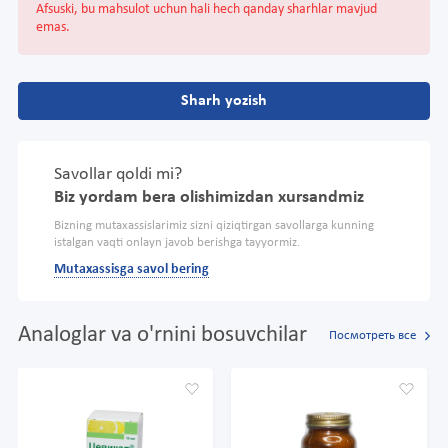
Afsuski, bu mahsulot uchun hali hech qanday sharhlar mavjud
emas.
Sharh yozish
Savollar qoldi mi?
Biz yordam bera olishimizdan xursandmiz
Bizning mutaxassislarimiz sizni qiziqtirgan savollarga kunning
istalgan vaqti onlayn javob berishga tayyormiz.
Mutaxassisga savol bering
Analoglar va o'rnini bosuvchilar
Посмотреть все