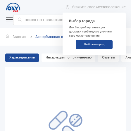
Укажите свое местоположение
Выбор города
Для быстрой организации
доставки необходимо уточнить
свое местоположение
Главная
Аскорбиновая кислота 0,05г №200
Выбрать город
Характеристики
Инструкция по применению
Отзывы
Ана