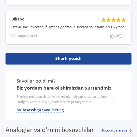
Dilrabo
Отличное качество, быстрая доставка. Всегда заказываю у Oxymed.
05 August 2024
0
0
Sharh yozish
Savollar qoldi mi?
Biz yordam bera olishimizdan xursandmiz
Bizning mutaxassislarimiz sizni qiziqtirgan savollarga kunning
istalgan vaqti onlayn javob berishga tayyormiz.
Mutaxassisga savol bering
Analoglar va o'rnini bosuvchilar
Посмотреть все