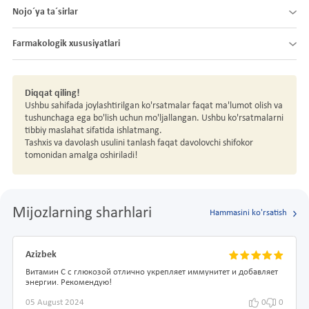
Nojo´ya ta´sirlar
Farmakologik xususiyatlari
Diqqat qiling!
Ushbu sahifada joylashtirilgan ko'rsatmalar faqat ma'lumot olish va
tushunchaga ega bo'lish uchun mo'ljallangan. Ushbu ko'rsatmalarni
tibbiy maslahat sifatida ishlatmang.
Tashxis va davolash usulini tanlash faqat davolovchi shifokor
tomonidan amalga oshiriladi!
Mijozlarning sharhlari
Hammasini ko'rsatish
Azizbek
Витамин С с глюкозой отлично укрепляет иммунитет и добавляет
энергии. Рекомендую!
05 August 2024
0
0