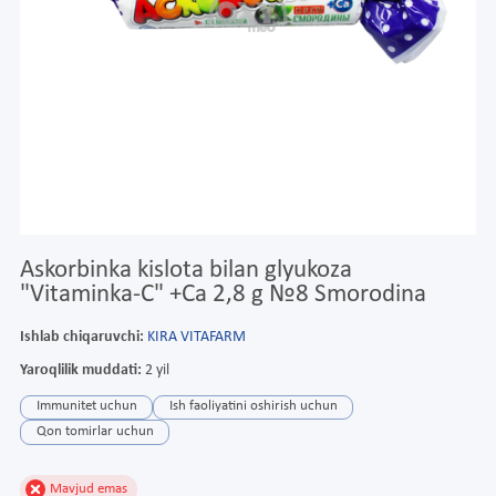
Askorbinka kislota bilan glyukoza
"Vitaminka-C" +Ca 2,8 g №8 Smorodina
Ishlab chiqaruvchi:
KIRA VITAFARM
Yaroqlilik muddati:
2 yil
Immunitet uchun
Ish faoliyatini oshirish uchun
Qon tomirlar uchun
Mavjud emas