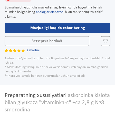
Bu mahsulot vaqtincha mavjud emas, lekin hozirda buyurtma berish
mumkin bo'lgan keng
analoglar diapazoni
bilan tanishishingizni taklif
qilamiz.
Mavjudligi haqida xabar bering
Retseptsiz beriladi
2 sharhni
Toshkent bo'ylab yetkazib berish - Buyurtma to'langan paytdan boshlab 2 soat
ichida.
* Mahsulotning tashqi ko'rinishi va yo'riqnomasi veb-saytda ko'rsatilganidan
farq qilishi mumkin
** Narx veb-saytda berilgan buyurtmalar uchun amal qiladi
Preparatning xususiyatlari
askorbinka kislota
bilan glyukoza "vitaminka-c" +ca 2,8 g №8
smorodina