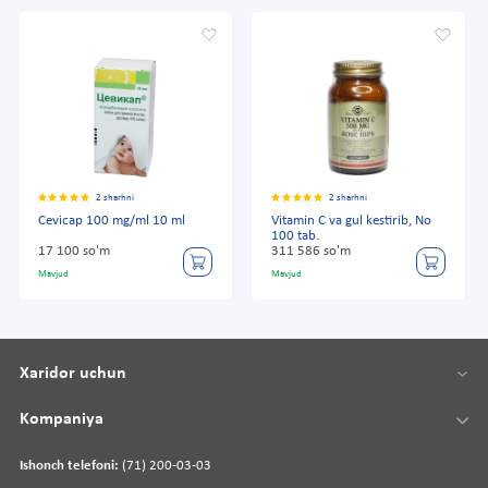
2 sharhni
2 sharhni
Cevicap 100 mg/ml 10 ml
Vitamin C va gul kestirib, No
100 tab.
17 100 so'm
311 586 so'm
Mavjud
Mavjud
Xaridor uchun
Kompaniya
Ishonch telefoni:
(71) 200-03-03