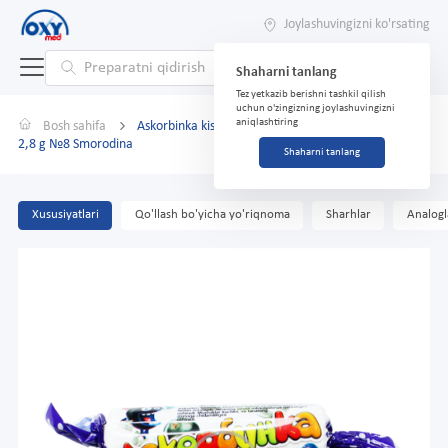
Joylashuvingizni ko'rsating
Shaharni tanlang
Tez yetkazib berishni tashkil qilish
uchun o'zingizning joylashuvingizni
aniqlashtiring
Bosh sahifa
Askorbinka kislota bilan glyukoza "Vitaminka-C" +Ca
2,8 g №8 Smorodina
Shaharni tanlang
Xususiyatlari
Qo'llash bo'yicha yo'riqnoma
Sharhlar
Analogl