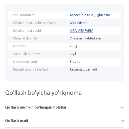
Faol moddalar
Ascorbinic acid ,
glucosae
Ishlab chiqaruvchi mamlakat
O'zbekiston
Ishlab chiqaruvchi
KIRA VITAFARM
Chiqarilish shakli
Chaynash tabletkalari
Dozalash
2,8 g
Yaroqlilik muddati
2 yil
Qadoqdagi soni
8 dona
Retsept asosida beriladi
Retseptsiz beriladi
Qo'llash bo'yicha yo'riqnoma
Qo'llash mumkin bo'lmagan holatlar
Qo'llash usuli