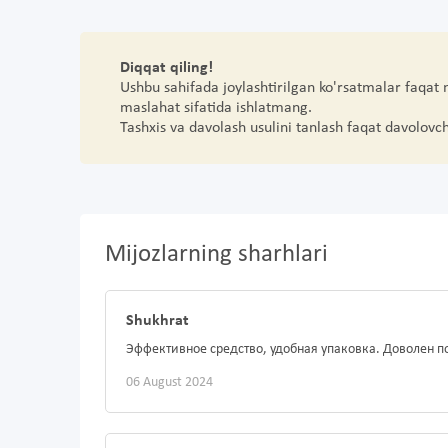
Diqqat qiling!
Ushbu sahifada joylashtirilgan ko'rsatmalar faqat
maslahat sifatida ishlatmang.
Tashxis va davolash usulini tanlash faqat davolovc
Mijozlarning sharhlari
Shukhrat
Эффективное средство, удобная упаковка. Доволен п
06 August 2024