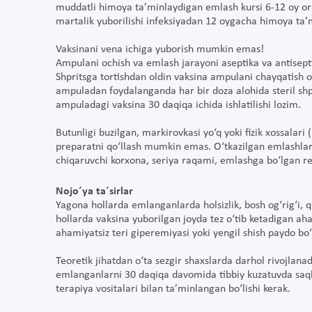
muddatli himoya ta’minlaydigan emlash kursi 6-12 oy ora
martalik yuborilishi infeksiyadan 12 oygacha himoya ta’
Vaksinani vena ichiga yuborish mumkin emas!
Ampulani ochish va emlash jarayoni aseptika va antisepti
Shpritsga tortishdan oldin vaksina ampulani chayqatish or
ampuladan foydalanganda har bir doza alohida steril shpri
ampuladagi vaksina 30 daqiqa ichida ishlatilishi lozim.
Butunligi buzilgan, markirovkasi yo‘q yoki fizik xossalari
preparatni qo‘llash mumkin emas. O‘tkazilgan emlashlar b
chiqaruvchi korxona, seriya raqami, emlashga bo‘lgan rea
Nojo´ya ta´sirlar
Yagona hollarda emlanganlarda holsizlik, bosh og‘rig‘i, 
hollarda vaksina yuborilgan joyda tez o‘tib ketadigan aham
ahamiyatsiz teri giperemiyasi yoki yengil shish paydo bo‘
Teoretik jihatdan o‘ta sezgir shaxslarda darhol rivojlana
emlanganlarni 30 daqiqa davomida tibbiy kuzatuvda saqla
terapiya vositalari bilan ta’minlangan bo‘lishi kerak.