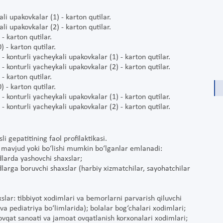
li upakovkalar (1) - karton qutilar.
li upakovkalar (2) - karton qutilar.
- karton qutilar.
 - karton qutilar.
- konturli yacheykali upakovkalar (1) - karton qutilar.
- konturli yacheykali upakovkalar (2) - karton qutilar.
- karton qutilar.
 - karton qutilar.
- konturli yacheykali upakovkalar (1) - karton qutilar.
- konturli yacheykali upakovkalar (2) - karton qutilar.
i gepatitining faol profilaktikasi.
fi mavjud yoki bo‘lishi mumkin bo‘lganlar emlanadi:
dlarda yashovchi shaxslar;
dlarga boruvchi shaxslar (harbiy xizmatchilar, sayohatchilar
axslar: tibbiyot xodimlari va bemorlarni parvarish qiluvchi
va pediatriya bo‘limlarida); bolalar bog‘chalari xodimlari;
-ovqat sanoati va jamoat ovqatlanish korxonalari xodimlari;