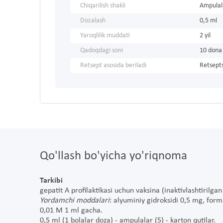
Chiqarilish shakli
Ampulal
Dozalash
0,5 ml
Yaroqlilik muddati
2 yil
Qadoqdagi soni
10 dona
Retsept asosida beriladi
Retsepts
Qo'llash bo'yicha yo'riqnoma
Tarkibi
gepatit A profilaktikasi uchun vaksina (inaktivlashtirilgan 
Yordamchi moddalari
: alyuminiy gidroksidi 0,5 mg, form
0,01 M 1 ml gacha.
0,5 ml (1 bolalar doza) - ampulalar (5) - karton qutilar.