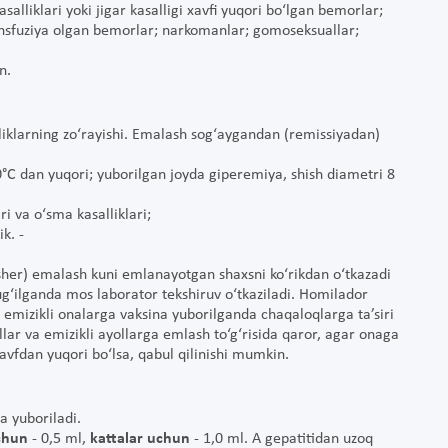
salliklari yoki jigar kasalligi xavfi yuqori bo‘lgan bemorlar;
nsfuziya olgan bemorlar; narkomanlar; gomoseksuallar;
n.
alliklarning zo‘rayishi. Emalash sog‘aygandan (remissiyadan)
40°C dan yuqori; yuborilgan joyda giperemiya, shish diametri 8
ri va o‘sma kasalliklari;
lik. -
sher) emalash kuni emlanayotgan shaxsni ko‘rikdan o‘tkazadi
ug‘ilganda mos laborator tekshiruv o‘tkaziladi. Homilador
emizikli onalarga vaksina yuborilganda chaqaloqlarga ta’siri
lar va emizikli ayollarga emlash to‘g‘risida qaror, agar onaga
avfdan yuqori bo‘lsa, qabul qilinishi mumkin.
a yuboriladi.
uchun
- 0,5 ml,
kattalar uchun
- 1,0 ml. A gepatitidan uzoq