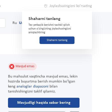
a
Joylashuvingizni ko'rsating
Shaharni tanlang
0
Savat
Ru
Uz
(71) 200-03-03
Tez yetkazib berishni tashkil qilish
uchun o'zingizning joylashuvingizni
aniqlashtiring
Shaharni tanlang
Mavjud emas
Bu mahsulot vaqtincha mavjud emas, lekin
hozirda buyurtma berish mumkin bo'lgan
keng
analoglar diapazoni
bilan
tanishishingizni taklif qilamiz.
Mavjudligi haqida xabar bering