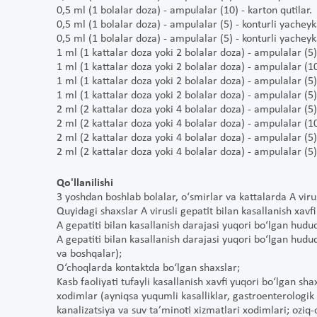
0,5 ml (1 bolalar doza) - ampulalar (10) - karton qutilar.
0,5 ml (1 bolalar doza) - ampulalar (5) - konturli yacheyka
0,5 ml (1 bolalar doza) - ampulalar (5) - konturli yacheyka
1 ml (1 kattalar doza yoki 2 bolalar doza) - ampulalar (5) 
1 ml (1 kattalar doza yoki 2 bolalar doza) - ampulalar (10)
1 ml (1 kattalar doza yoki 2 bolalar doza) - ampulalar (5) 
1 ml (1 kattalar doza yoki 2 bolalar doza) - ampulalar (5) 
2 ml (2 kattalar doza yoki 4 bolalar doza) - ampulalar (5) 
2 ml (2 kattalar doza yoki 4 bolalar doza) - ampulalar (10)
2 ml (2 kattalar doza yoki 4 bolalar doza) - ampulalar (5) 
2 ml (2 kattalar doza yoki 4 bolalar doza) - ampulalar (5) 
Qo'llanilishi
3 yoshdan boshlab bolalar, o‘smirlar va kattalarda A virusl
Quyidagi shaxslar A virusli gepatit bilan kasallanish xav
A gepatiti bilan kasallanish darajasi yuqori bo‘lgan hudu
A gepatiti bilan kasallanish darajasi yuqori bo‘lgan hudu
va boshqalar);
O‘choqlarda kontaktda bo‘lgan shaxslar;
Kasb faoliyati tufayli kasallanish xavfi yuqori bo‘lgan sh
xodimlar (ayniqsa yuqumli kasalliklar, gastroenterologik 
kanalizatsiya va suv ta’minoti xizmatlari xodimlari; oziq