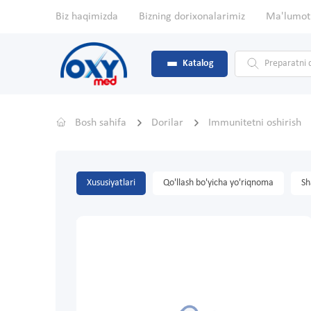
Biz haqimizda
Bizning dorixonalarimiz
Ma'lumot
Katalog
Bosh sahifa
Dorilar
Immunitetni oshirish
Xususiyatlari
Qo'llash bo'yicha yo'riqnoma
Sh