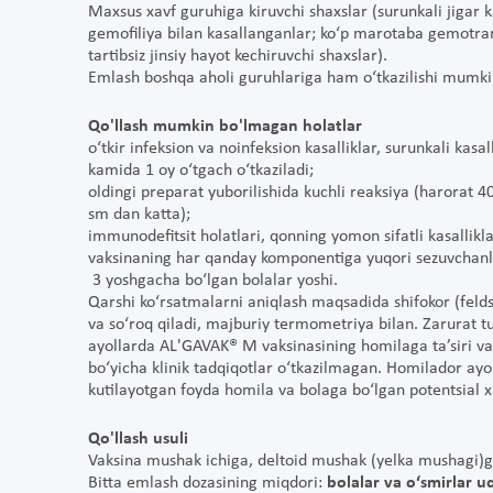
Maxsus xavf guruhiga kiruvchi shaxslar (surunkali jigar ka
gemofiliya bilan kasallanganlar; ko‘p marotaba gemotra
tartibsiz jinsiy hayot kechiruvchi shaxslar).
Emlash boshqa aholi guruhlariga ham o‘tkazilishi mumki
Qo'llash mumkin bo'lmagan holatlar
o‘tkir infeksion va noinfeksion kasalliklar, surunkali kas
kamida 1 oy o‘tgach o‘tkaziladi;
oldingi preparat yuborilishida kuchli reaksiya (harorat 
sm dan katta);
immunodefitsit holatlari, qonning yomon sifatli kasallikla
vaksinaning har qanday komponentiga yuqori sezuvchan
3 yoshgacha bo‘lgan bolalar yoshi.
Qarshi ko‘rsatmalarni aniqlash maqsadida shifokor (feld
va so‘roq qiladi, majburiy termometriya bilan. Zarurat t
ayollarda AL'GAVAK® M vaksinasining homilaga ta’siri va 
bo‘yicha klinik tadqiqotlar o‘tkazilmagan. Homilador ayol
kutilayotgan foyda homila va bolaga bo‘lgan potentsial x
Qo'llash usuli
Vaksina mushak ichiga, deltoid mushak (yelka mushagi)g
Bitta emlash dozasining miqdori:
bolalar va o‘smirlar 