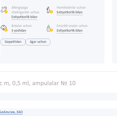
Allergiyaga
Homiladorlar uchun
chalinganlar uchun
Extiyotkorlik bilan
Extiyotkorlik bilan
Bolalar uchun
Emizikli onalar uchun
3 yoshdan
Extiyotkorlik bilan
Gepatitdan
Jigar uchun
c m, 0,5 ml, ampulalar № 10
БиАльгам, ЗАО