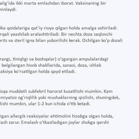
lig‘ida ikki marta emlashdan iborat. Vaksinaning bir
minlaydi.
ka qoidalariga qat’iy rioya qilgan holda amalga oshiriladi.
qali yaxshilab aralashtiriladi. Bir nechta doza saqlovchi
ts va steril igna bilan yuborilishi kerak. Ochilgan ko‘p dozali
 (rangi, tiniqligi va boshqalar) o‘zgargan ampulalardagi
elgilangan hisob shakllarida, sanasi, doza, ishlab
ksiya ko‘rsatilgan holda qayd etiladi.
qisqa muddatli subfebril harorat kuzatilishi mumkin. Kam
iyatsiz og‘riqlilik yoki mushaklarning qisilishi, shuningdek,
lishi mumkin, ular 1-2 kun ichida o‘tib ketadi.
digan allergik reaksiyalar ehtimolini hisobga olgan holda,
sh zarur. Emalash o‘tkaziladigan joylar shokga qarshi