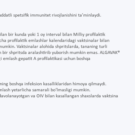
atli spetsifik immunitet rivojlanishini ta’minlaydi.
n bir kunda yoki 1 oy interval bilan Milliy profilaktik
ha profilaktik emlashlar kalendaridagi vaktsinalar bilan
mumkin. Vaktsinalar alohida shpritslarda, tananing turli
lan bir shpritsda aralashtirib yuborish mumkin emas. ALGAVAK®
i emlash gepatit A profilaktikasi uchun boshqa
arning boshqa infeksion kasalliklaridan himoya qilmaydi.
emlash yetarlicha samarali bo‘lmasligi mumkin.
avolanayotgan va OIV bilan kasallangan shaxslarda vaktsina