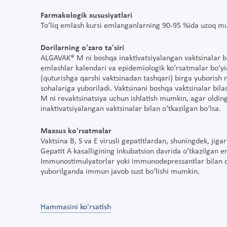
Farmakologik xususiyatlari
To‘liq emlash kursi emlanganlarning 90-95 %ida uzoq mudd
Dorilarning o'zaro ta'siri
ALGAVAK® M ni boshqa inaktivatsiyalangan vaktsinalar bila
emlashlar kalendari va epidemiologik ko‘rsatmalar bo‘yic
(quturishga qarshi vaktsinadan tashqari) birga yuborish 
sohalariga yuboriladi. Vaktsinani boshqa vaktsinalar bi
M ni revaktsinatsiya uchun ishlatish mumkin, agar olding
inaktivatsiyalangan vaktsinalar bilan o‘tkazilgan bo‘lsa.
Maxsus ko'rsatmalar
Vaktsina B, S va E virusli gepatitlardan, shuningdek, jig
Gepatit A kasalligining inkubatsion davrida o‘tkazilgan 
Immunostimulyatorlar yoki immunodepressantlar bilan d
yuborilganda immun javob sust bo‘lishi mumkin.
Hammasini ko'rsatish