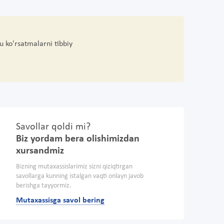
u ko'rsatmalarni tibbiy
Savollar qoldi mi?
Biz yordam bera olishimizdan
xursandmiz
Bizning mutaxassislarimiz sizni qiziqtirgan
savollarga kunning istalgan vaqti onlayn javob
berishga tayyormiz.
Mutaxassisga savol bering