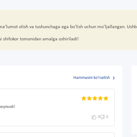
 ma'lumot olish va tushunchaga ega bo'lish uchun mo'ljallangan. Ushb
hi shifokor tomonidan amalga oshiriladi!
Hammasini ko'rsatish
окупкой!
0
0