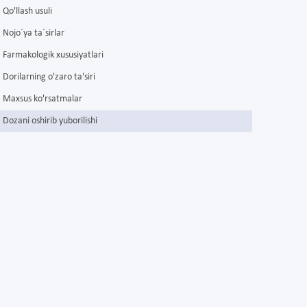
Qo'llash usuli
Nojo´ya ta´sirlar
Farmakologik xususiyatlari
Dorilarning o'zaro ta'siri
Maxsus ko'rsatmalar
Dozani oshirib yuborilishi