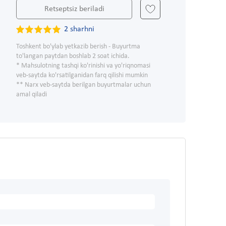
Retseptsiz beriladi
2 sharhni
Toshkent bo'ylab yetkazib berish - Buyurtma
to'langan paytdan boshlab 2 soat ichida.
* Mahsulotning tashqi ko'rinishi va yo'riqnomasi
veb-saytda ko'rsatilganidan farq qilishi mumkin
** Narx veb-saytda berilgan buyurtmalar uchun
amal qiladi