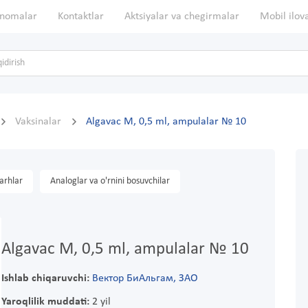
nomalar
Kontaktlar
Aktsiyalar va chegirmalar
Mobil ilov
Vaksinalar
Algavac M, 0,5 ml, ampulalar № 10
arhlar
Analoglar va o'rnini bosuvchilar
Algavac M, 0,5 ml, ampulalar № 10
Ishlab chiqaruvchi:
Вектор БиАльгам, ЗАО
Yaroqlilik muddati:
2 yil