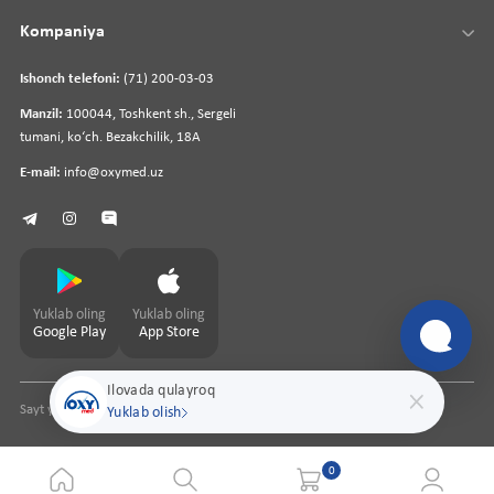
Kompaniya
Ishonch telefoni:
(71) 200-03-03
Manzil:
100044, Toshkent sh., Sergeli
tumani, koʻch. Bezakchilik, 18A
E-mail:
info@oxymed.uz
Yuklab oling
Yuklab oling
Google Play
App Store
Ilovada qulayroq
Sayt yaratuvchi
pharmit.uz
Yuklab olish
0