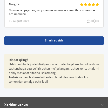
Nargiza
Отличное средство для укрепления иммунитета. Дети принимают
без проблем.
05 August 2024
0
0
Sharh yozish
Diqqat qiling!
Ushbu sahifada joylashtirilgan ko'rsatmalar faqat ma'lumot olish va
tushunchaga ega bo'lish uchun mo'ljallangan. Ushbu ko'rsatmalarni
tibbiy maslahat sifatida ishlatmang.
Tashxis va davolash usulini tanlash faqat davolovchi shifokor
tomonidan amalga oshiriladi!
Xaridor uchun