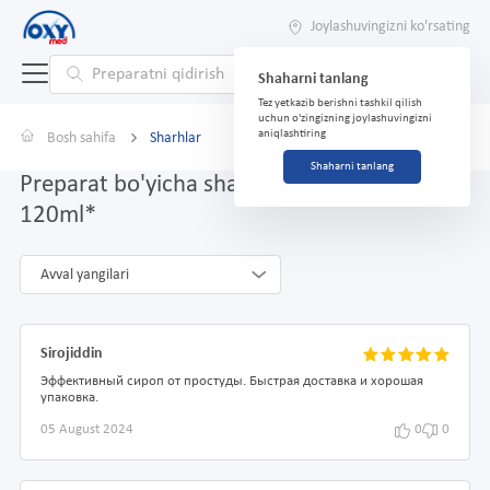
Joylashuvingizni ko'rsating
Shaharni tanlang
Tez yetkazib berishni tashkil qilish
uchun o'zingizning joylashuvingizni
aniqlashtiring
Bosh sahifa
Sharhlar
Shaharni tanlang
Preparat bo'yicha sharhlar Alfagin siropi
120ml*
Avval yangilari
Sirojiddin
Эффективный сироп от простуды. Быстрая доставка и хорошая
упаковка.
05 August 2024
0
0