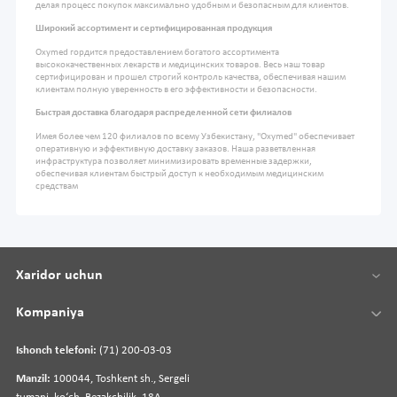
делая процесс покупок максимально удобным и безопасным для клиентов.
Широкий ассортимент и сертифицированная продукция
Oxymed гордится предоставлением богатого ассортимента
высококачественных лекарств и медицинских товаров. Весь наш товар
сертифицирован и прошел строгий контроль качества, обеспечивая нашим
клиентам полную уверенность в его эффективности и безопасности.
Быстрая доставка благодаря распределенной сети филиалов
Имея более чем 120 филиалов по всему Узбекистану, "Oxymed" обеспечивает
оперативную и эффективную доставку заказов. Наша разветвленная
инфраструктура позволяет минимизировать временные задержки,
обеспечивая клиентам быстрый доступ к необходимым медицинским
средствам
Xaridor uchun
Kompaniya
Ishonch telefoni:
(71) 200-03-03
Manzil:
100044, Toshkent sh., Sergeli