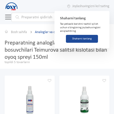
Joylashuvingizni ko'rsating
Shaharni tanlang
Tez yetkazib berishni tashkil qilish
uchun o'zingizning joylashuvingizni
aniqlashtiring
Bosh sahifa
Analoglar va o'rnini bosuvchilar
Shaharni tanlang
Preparatning analoglari va o'rnini
bosuvchilari Teimurova salitsil kislotasi bilan
oyoq spreyi 150ml
topildi 5 tovarlarni