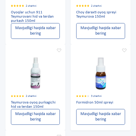
2 sharhni
2 sharhni
Oyoqlar uchun 911
Choy daraxti oyoq spreyi
Teymurovani hid va terdan
Teymurova 150ml
purkash 150ml
Mavjudligi haqida xabar
Mavjudligi haqida xabar
bering
bering
2 sharhni
3 sharhni
Teymurova oyoq purkagichi
Formidron 50ml spreyi
hid va terdan 150ml
Mavjudligi haqida xabar
Mavjudligi haqida xabar
bering
bering