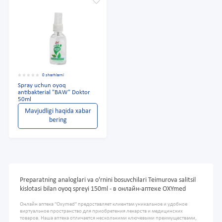
0 sharhlarni
Spray uchun oyoq
antibakterial "BAW" Doktor
50ml
Mavjudligi haqida xabar
bering
Preparatning analoglari va o'rnini bosuvchilari Teimurova salitsil
kislotasi bilan oyoq spreyi 150ml - в онлайн-аптеке OXYmed
Онлайн аптека "Oxymed" предоставляет клиентам уникальное и удобное
виртуальное пространство для приобретения лекарств и медицинских
товаров. Наша аптека отличается несколькими ключевыми преимуществами,