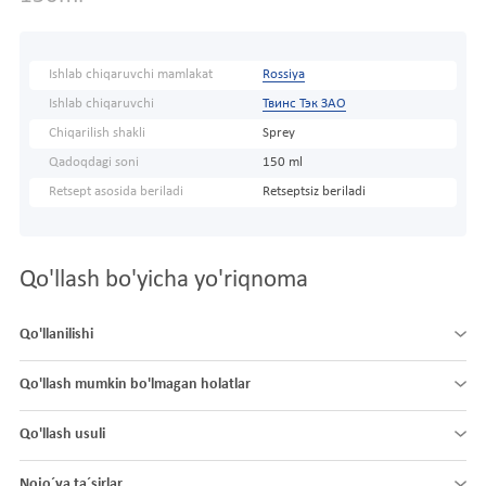
Ishlab chiqaruvchi mamlakat
Rossiya
Ishlab chiqaruvchi
Твинс Тэк ЗАО
Chiqarilish shakli
Sprey
Qadoqdagi soni
150 ml
Retsept asosida beriladi
Retseptsiz beriladi
Qo'llash bo'yicha yo'riqnoma
Qo'llanilishi
Qo'llash mumkin bo'lmagan holatlar
Qo'llash usuli
Nojo´ya ta´sirlar