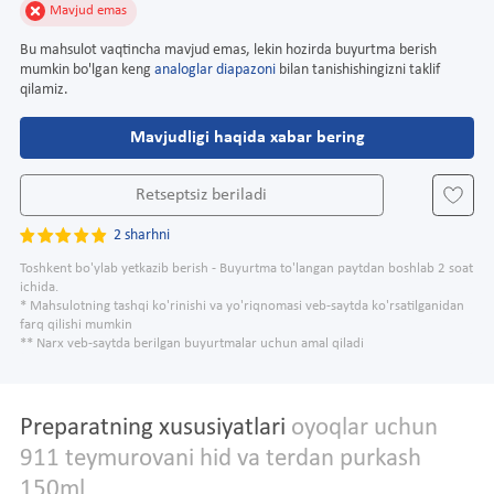
Mavjud emas
Bu mahsulot vaqtincha mavjud emas, lekin hozirda buyurtma berish
mumkin bo'lgan keng
analoglar diapazoni
bilan tanishishingizni taklif
qilamiz.
Mavjudligi haqida xabar bering
Retseptsiz beriladi
2 sharhni
Toshkent bo'ylab yetkazib berish - Buyurtma to'langan paytdan boshlab 2 soat
ichida.
* Mahsulotning tashqi ko'rinishi va yo'riqnomasi veb-saytda ko'rsatilganidan
farq qilishi mumkin
** Narx veb-saytda berilgan buyurtmalar uchun amal qiladi
Preparatning xususiyatlari
oyoqlar uchun
911 teymurovani hid va terdan purkash
150ml