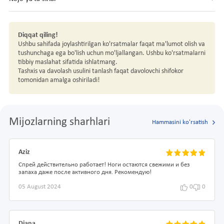
Diqqat qiling!
Ushbu sahifada joylashtirilgan ko'rsatmalar faqat ma'lumot olish va
tushunchaga ega bo'lish uchun mo'ljallangan. Ushbu ko'rsatmalarni
tibbiy maslahat sifatida ishlatmang.
Tashxis va davolash usulini tanlash faqat davolovchi shifokor
tomonidan amalga oshiriladi!
Mijozlarning sharhlari
Hammasini ko'rsatish
Aziz
Спрей действительно работает! Ноги остаются свежими и без
запаха даже после активного дня. Рекомендую!
05 August 2024
0
0
Diana