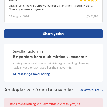
Отличный спрей! Быстро устраняет запах и пот на целый день.
Очень довольна покупкой.
05 August 2024
0
0
Sharh yozish
Savollar qoldi mi?
Biz yordam bera olishimizdan xursandmiz
Bizning mutaxassislarimiz sizni qiziqtirgan savollarga kunning
istalgan vaqti onlayn javob berishga tayyormiz.
Mutaxassisga savol bering
Analoglar va o'rnini bosuvchilar
Посмотреть все
Ushbu mahsulotning veb-saytimizda o'xshashi yo'q, siz