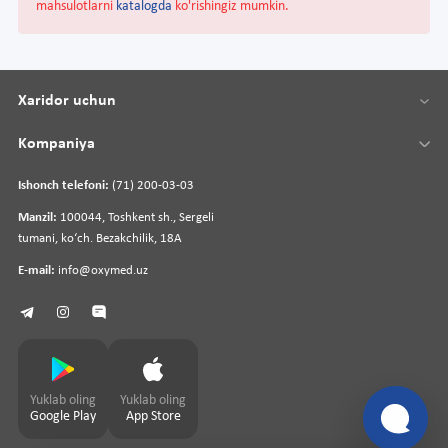
mahsulotlarni
katalogda
ko'rishingiz mumkin.
Xaridor uchun
Kompaniya
Ishonch telefoni:
(71) 200-03-03
Manzil:
100044, Toshkent sh., Sergeli
tumani, koʻch. Bezakchilik, 18A
E-mail:
info@oxymed.uz
Yuklab oling
Yuklab oling
Google Play
App Store