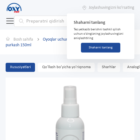
Joylashuvingizni ko'rsating
Shaharni tanlang
Tez yetkazib berishni tashkil qilish
uchun o'zingizning joylashuvingizni
aniqlashtiring
Bosh sahifa
Oyoqlar uchun 911 Teymurovani hid va terdan
purkash 150ml
Shaharni tanlang
Xususiyatlari
Qo'llash bo'yicha yo'riqnoma
Sharhlar
Analogl