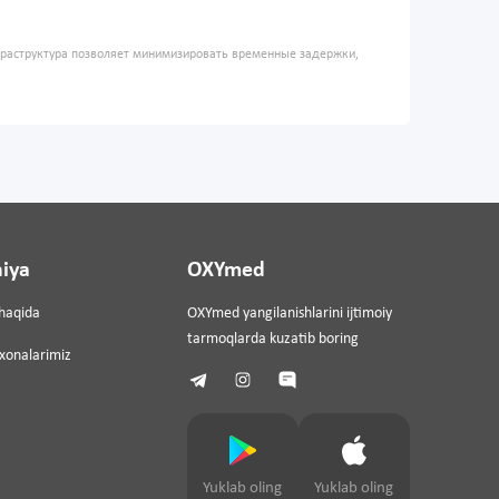
фраструктура позволяет минимизировать временные задержки,
iya
OXYmed
haqida
OXYmed yangilanishlarini ijtimoiy
tarmoqlarda kuzatib boring
ixonalarimiz
Yuklab oling
Yuklab oling