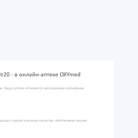
nd №20 - в онлайн-аптеке OXYmed
ров. Наша аптека отличается несколькими ключевыми
прошел строгий контроль качества, обеспечивая нашим