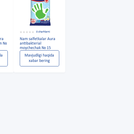
0 sharhlarni
ura
Nam salfetkalar Aura
on №
antibakterial
moychechak № 15
da
Mavjudligi haqida
xabar bering