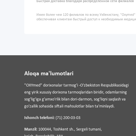
Быстрая доставка благодаря распределенной сети филиалов
Имея более чем 120 филиалов по всему Узбекистану, "Oxymed
обеспечивая клиентам быстрый доступ к необходимым медиц
Aloqa ma'lumotlari
"OXYmed" dorixonalar tarmog'i -O'zbekiston Respublikasidagi
eng yirik xususiy dorixona tarmoqlaridan biridir, odamlarning
sog'lig'iga g'amxo'rlik bilan dori-darmon, sog'liqni saqlash va
go'zallik sohasida siftali mahsulotlar bilan ta'minlaydi.
Ishonch telefoni:
(71) 200-03-03
Manzil:
100044, Toshkent sh., Sergeli tumani,