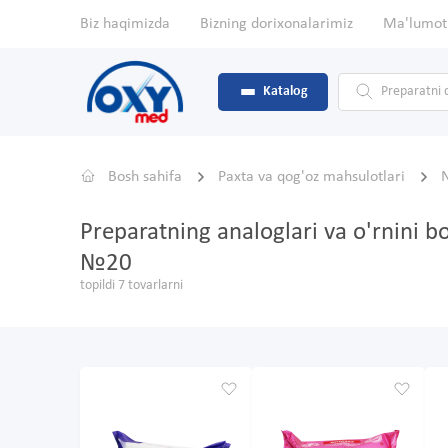
Biz haqimizda
Bizning dorixonalarimiz
Ma'lumot
Katalog
Bosh sahifa
Paxta va qog'oz mahsulotlari
Preparatning analoglari va o'rnini b
№20
topildi 7 tovarlarni