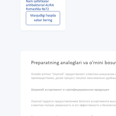
Nam salfetkalar
antibakterial AURA
Romashka №72
Mavjudligi haqida
xabar bering
Preparatning analoglari va o'rnini bo
Онлайн аптека "Oxymed" предоставляет клиентам уникальное 
преимуществами, делая процесс покупок максимально удобны
Широкий ассортимент и сертифицированная продукция
Oxymed гордится предоставлением богатого ассортимента высо
клиентам полную уверенность в его эффективности и безопасно