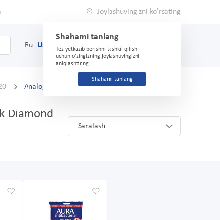
a
Joylashuvingizni ko'rsating
Shaharni tanlang
0
Savat
Ru
Uz
(71) 200-03-03
Tez yetkazib berishni tashkil qilish
uchun o'zingizning joylashuvingizni
aniqlashtiring
Shaharni tanlang
№20
Analoglar va o'rnini bosuvchilar
ack Diamond
Saralash