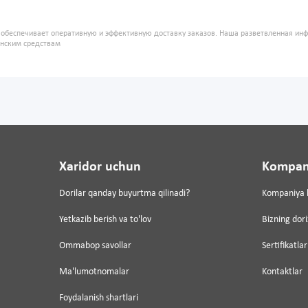
" обеспечивает оперативную и эффективную доставку заказов. Наша разветвленная ин
инским средствам
Xaridor uchun
Kompan
Dorilar qanday buyurtma qilinadi?
Kompaniya 
Yetkazib berish va to'lov
Bizning dor
Ommabop savollar
Sertifikatlar
Ma'lumotnomalar
Kontaktlar
Foydalanish shartlari