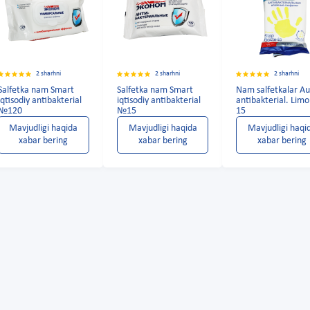
2 sharhni
2 sharhni
2 sharhni
Salfetka nam Smart
Salfetka nam Smart
Nam salfetkalar A
iqtisodiy antibakterial
iqtisodiy antibakterial
antibakterial. Lim
№120
№15
15
Mavjudligi haqida
Mavjudligi haqida
Mavjudligi haqi
xabar bering
xabar bering
xabar bering