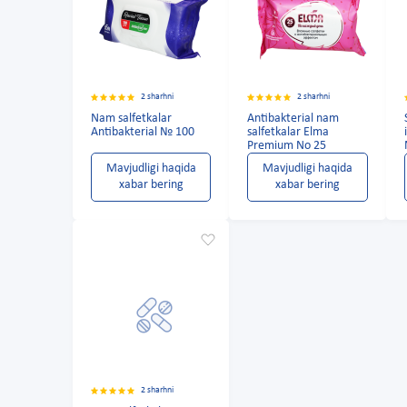
2 sharhni
2 sharhni
Nam salfetkalar
Antibakterial nam
Antibakterial № 100
salfetkalar Elma
Premium No 25
Mavjudligi haqida
Mavjudligi haqida
xabar bering
xabar bering
2 sharhni