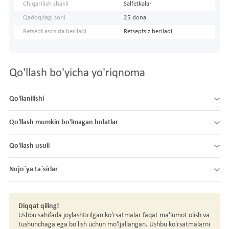
Chiqarilish shakli
Salfetkalar
Qadoqdagi soni
25 dona
Retsept asosida beriladi
Retseptsiz beriladi
Qo'llash bo'yicha yo'riqnoma
Qo'llanilishi
Qo'llash mumkin bo'lmagan holatlar
Qo'llash usuli
Nojo´ya ta´sirlar
Diqqat qiling!
Ushbu sahifada joylashtirilgan ko'rsatmalar faqat ma'lumot olish va
tushunchaga ega bo'lish uchun mo'ljallangan. Ushbu ko'rsatmalarni