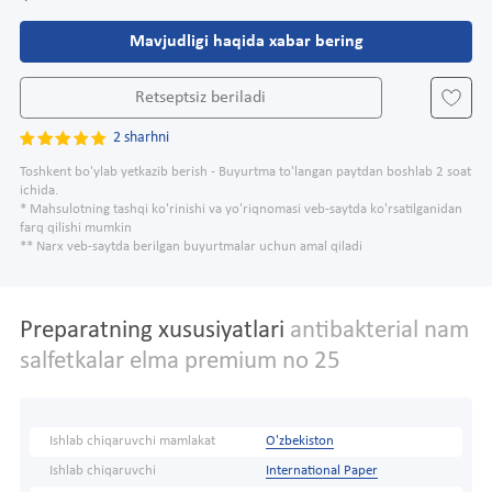
Mavjudligi haqida xabar bering
Retseptsiz beriladi
2 sharhni
Toshkent bo'ylab yetkazib berish - Buyurtma to'langan paytdan boshlab 2 soat
ichida.
* Mahsulotning tashqi ko'rinishi va yo'riqnomasi veb-saytda ko'rsatilganidan
farq qilishi mumkin
** Narx veb-saytda berilgan buyurtmalar uchun amal qiladi
Preparatning xususiyatlari
antibakterial nam
salfetkalar elma premium no 25
Ishlab chiqaruvchi mamlakat
O'zbekiston
Ishlab chiqaruvchi
International Paper