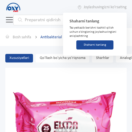
Joylashuvingizni ko'rsating
Shaharni tanlang
Tez yetkazib berishni tashkil qilish
uchun o'zingizning joylashuvingizni
aniqlashtiring
Bosh sahifa
Antibakterial nam salfetkalar Elma Premium No 25
Shaharni tanlang
Xususiyatlari
Qo'llash bo'yicha yo'riqnoma
Sharhlar
Analogl