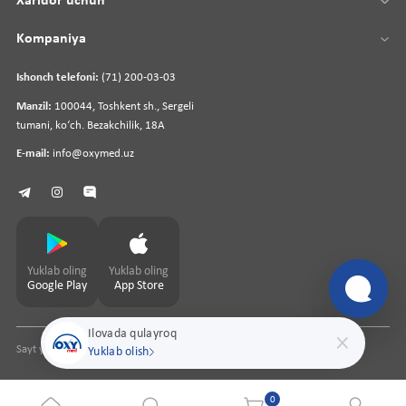
Xaridor uchun
Kompaniya
Ishonch telefoni:
(71) 200-03-03
Manzil:
100044, Toshkent sh., Sergeli
tumani, koʻch. Bezakchilik, 18A
E-mail:
info@oxymed.uz
Yuklab oling
Yuklab oling
Google Play
App Store
Ilovada qulayroq
Sayt yaratuvchi
pharmit.uz
Yuklab olish
0