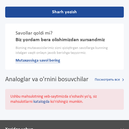
Sharh yozish
Savollar qoldi mi?
Biz yordam bera olishimizdan xursandmiz
Bizning mutaxassislarimiz sizni qiziqtirgan savollarga kunning
istalgan vaqti onlayn javob berishga tayyormiz.
Mutaxassisga savol bering
Analoglar va o'rnini bosuvchilar
Посмотреть все
Ushbu mahsulotning veb-saytimizda o'xshashi yo'q, siz
mahsulotlarni
katalogda
ko'rishingiz mumkin.