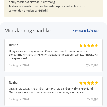
tibbiy maslahat sifatida ishlatmang.
Tashxis va davolash usulini tanlash faqat davolovchi shifokor
tomonidan amalga oshiriladi!
Mijozlarning sharhlari
Hammasini ko'rsatish
Dilfuza
Покупкой очень довольна! Салфетки Elma Premium помогают
сохранить чистоту и гигиену, идеально подходят для дезинфекции
поверхностей.
05 August 2024
0
0
Nazira
Отличные влажные антбактериальные салфетки Elma Premium!
Очень удобны в использовании и хорошо удаляют грязь.
05 August 2024
0
0