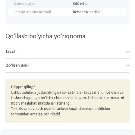
Qadoqdagi soni
360 ml 1
Retsept asosida beriladi
Retseptsiz beriladi
Qo'llash bo'yicha yo'riqnoma
Tavsif
Qo'llash usuli
Diqqat qiling!
Ushbu sahifada joylashtirilgan ko'rsatmalar faqat ma'lumot olish va
tushunchaga ega bo'lish uchun mo'ljallangan. Ushbu ko'rsatmalarni
tibbiy maslahat sifatida ishlatmang.
Tashxis va davolash usulini tanlash faqat davolovchi shifokor
tomonidan amalga oshiriladi!