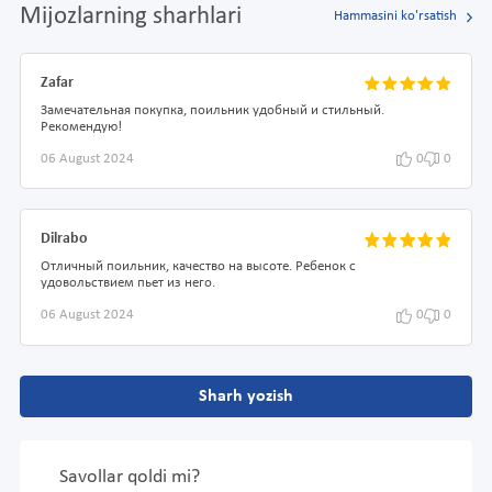
Mijozlarning sharhlari
Hammasini ko'rsatish
Zafar
Замечательная покупка, поильник удобный и стильный.
Рекомендую!
06 August 2024
0
0
Dilrabo
Отличный поильник, качество на высоте. Ребенок с
удовольствием пьет из него.
06 August 2024
0
0
Sharh yozish
Savollar qoldi mi?