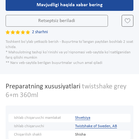
Mavjudligi haqida xabar bering
Retseptsiz beriladi
2 sharhni
Toshkent bo'ylab yetkazib berish - Buyurtma to'langan paytdan boshlab 2 soat
ichida.
* Mahsulotning tashqi ko'rinishi va yo'riqnomasi veb-saytda ko'rsatilganidan
farq qilishi mumkin
** Narx veb-saytda berilgan buyurtmalar uchun amal qiladi
Preparatning xususiyatlari
twistshake grey
6+m 360ml
Ishlab chiqaruvchi mamlakat
Shvetsiya
Ishlab chiqaruvchi
Twistshake of Sweden, AB
Chiqarilish shakli
Shisha