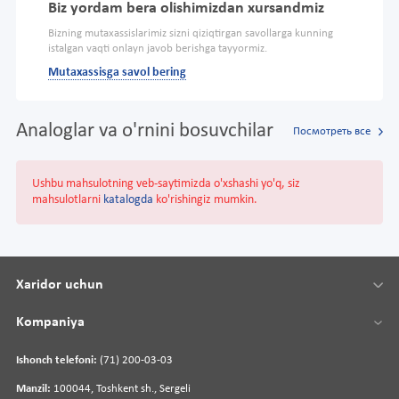
Biz yordam bera olishimizdan xursandmiz
Bizning mutaxassislarimiz sizni qiziqtirgan savollarga kunning
istalgan vaqti onlayn javob berishga tayyormiz.
Mutaxassisga savol bering
Analoglar va o'rnini bosuvchilar
Посмотреть все
Ushbu mahsulotning veb-saytimizda o'xshashi yo'q, siz
mahsulotlarni
katalogda
ko'rishingiz mumkin.
Xaridor uchun
Kompaniya
Ishonch telefoni:
(71) 200-03-03
Manzil:
100044, Toshkent sh., Sergeli