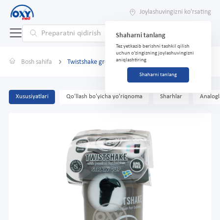
Joylashuvingizni ko'rsating
Shaharni tanlang
Tez yetkazib berishni tashkil qilish
uchun o'zingizning joylashuvingizni
aniqlashtiring
Bosh sahifa
Twistshake grey 6+m 360ml
Shaharni tanlang
Xususiyatlari
Qo'llash bo'yicha yo'riqnoma
Sharhlar
Analogl