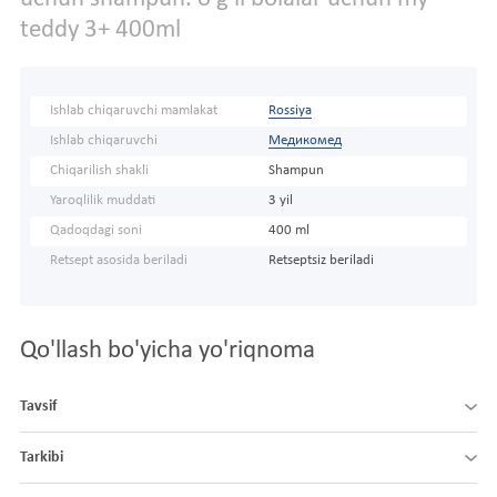
teddy 3+ 400ml
Ishlab chiqaruvchi mamlakat
Rossiya
Ishlab chiqaruvchi
Медикомед
Chiqarilish shakli
Shampun
Yaroqlilik muddati
3 yil
Qadoqdagi soni
400 ml
Retsept asosida beriladi
Retseptsiz beriladi
Qo'llash bo'yicha yo'riqnoma
Tavsif
Tarkibi