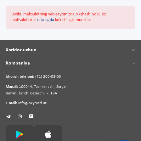
Ushbu mahsulotning veb-saytimizda o'xshashi yo'q, siz
mahsulotlarni
katalogda
ko'rishingiz mumkin.
Xaridor uchun
Kompaniya
Ishonch telefoni:
(71) 200-03-03
Manzil:
100044, Toshkent sh., Sergeli
tumani, koʻch. Bezakchilik, 18A
E-mail:
info@oxymed.uz