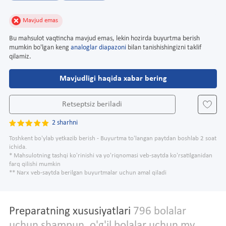
Mavjud emas
Bu mahsulot vaqtincha mavjud emas, lekin hozirda buyurtma berish
mumkin bo'lgan keng
analoglar diapazoni
bilan tanishishingizni taklif
qilamiz.
Mavjudligi haqida xabar bering
Retseptsiz beriladi
2 sharhni
Toshkent bo'ylab yetkazib berish - Buyurtma to'langan paytdan boshlab 2 soat
ichida.
* Mahsulotning tashqi ko'rinishi va yo'riqnomasi veb-saytda ko'rsatilganidan
farq qilishi mumkin
** Narx veb-saytda berilgan buyurtmalar uchun amal qiladi
Preparatning xususiyatlari
796 bolalar
uchun shampun. o'g'il bolalar uchun my