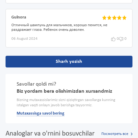
Gulnora
Отличный шампунь для мальчиков, хорошо пенится, не
раздражает глаза. Ребенок очень доволен.
06 August 2024
0
0
Sharh yozish
Savollar qoldi mi?
Biz yordam bera olishimizdan xursandmiz
Bizning mutaxassislarimiz sizni qiziqtirgan savollarga kunning
istalgan vaqti onlayn javob berishga tayyormiz.
Mutaxassisga savol bering
Analoglar va o'rnini bosuvchilar
Посмотреть все