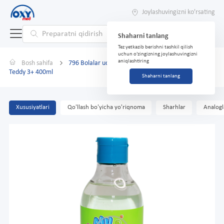
Joylashuvingizni ko'rsating
Shaharni tanlang
Tez yetkazib berishni tashkil qilish
uchun o'zingizning joylashuvingizni
aniqlashtiring
Bosh sahifa
796 Bolalar uchun shampun. O'g'il bolalar uchun My
Teddy 3+ 400ml
Shaharni tanlang
Xususiyatlari
Qo'llash bo'yicha yo'riqnoma
Sharhlar
Analogl