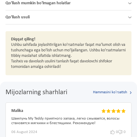
Qo'llash mumkin bo'lmagan holatlar
Qo'llash usuli
Diqqat qiling!
Ushbu sahifada joylashtirilgan ko'rsatmalar faqat ma'lumot olish va
tushunchaga ega bo'lish uchun mo'ljallangan. Ushbu ko'rsatmalarni
tibbiy maslahat sifatida ishlatmang.
Tashxis va davolash usulini tanlash faqat davolovchi shifokor
tomonidan amalga oshiriladi!
Mijozlarning sharhlari
Hammasini ko'rsatish
Malika
Шампунь My Teddy приятного запаха, легко смывается, волосы
становятся мягкими и блестящими. Рекомендую!
06 August 2024
0
0