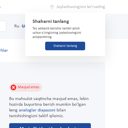
a
Joylashuvingizni ko'rsating
Shaharni tanlang
0
Savat
Ru
Uz
(71) 200-03-03
Tez yetkazib berishni tashkil qilish
uchun o'zingizning joylashuvingizni
aniqlashtiring
Shaharni tanlang
rhlar
Mavjud emas
Bu mahsulot vaqtincha mavjud emas, lekin
hozirda buyurtma berish mumkin bo'lgan
keng
analoglar diapazoni
bilan
tanishishingizni taklif qilamiz.