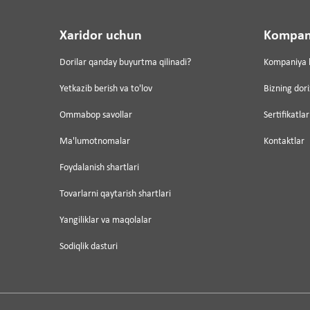
Xaridor uchun
Kompan
Dorilar qanday buyurtma qilinadi?
Kompaniya 
Yetkazib berish va to'lov
Bizning dor
Ommabop savollar
Sertifikatlar
Ma'lumotnomalar
Kontaktlar
Foydalanish shartlari
Tovarlarni qaytarish shartlari
Yangiliklar va maqolalar
Sodiqlik dasturi