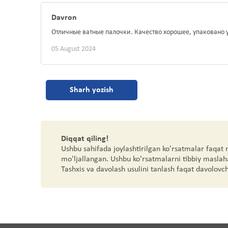
Davron
Отличные ватные палочки. Качество хорошее, упаковано 
05 August 2024
Sharh yozish
Diqqat qiling!
Ushbu sahifada joylashtirilgan ko'rsatmalar faqat
mo'ljallangan. Ushbu ko'rsatmalarni tibbiy maslah
Tashxis va davolash usulini tanlash faqat davolovc