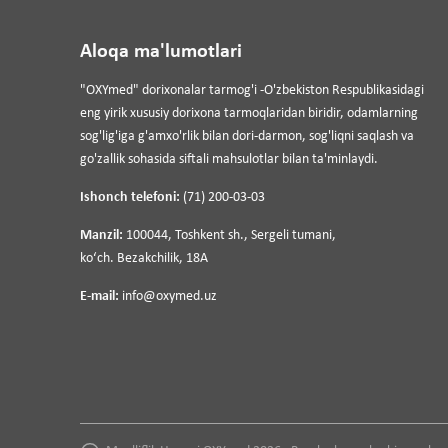
Aloqa ma'lumotlari
"OXYmed" dorixonalar tarmog'i -O'zbekiston Respublikasidagi
eng yirik xususiy dorixona tarmoqlaridan biridir, odamlarning
sog'lig'iga g'amxo'rlik bilan dori-darmon, sog'liqni saqlash va
go'zallik sohasida siftali mahsulotlar bilan ta'minlaydi.
Ishonch telefoni:
(71) 200-03-03
Manzil:
100044, Toshkent sh., Sergeli tumani,
koʻch. Bezakchilik, 18A
E-mail:
info@oxymed.uz