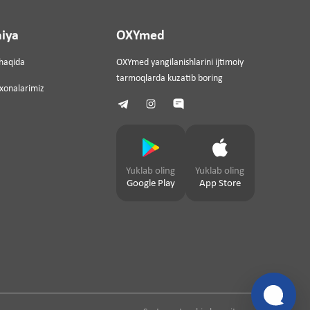
iya
OXYmed
haqida
OXYmed yangilanishlarini ijtimoiy
tarmoqlarda kuzatib boring
ixonalarimiz
Yuklab oling
Yuklab oling
Google Play
App Store