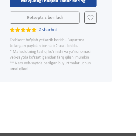
Mavjudligi haqida xabar bering
Retseptsiz beriladi
2 sharhni
Toshkent bo'ylab yetkazib berish - Buyurtma
to'langan paytdan boshlab 2 soat ichida.
* Mahsulotning tashqi ko'rinishi va yo'riqnomasi
veb-saytda ko'rsatilganidan farq qilishi mumkin
** Narx veb-saytda berilgan buyurtmalar uchun
amal qiladi