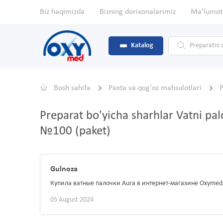
Biz haqimizda
Bizning dorixonalarimiz
Ma'lumot
Katalog
Bosh sahifa
Paxta va qog'oz mahsulotlari
P
Preparat bo'yicha sharhlar Vatni pa
№100 (paket)
Gulnoza
Купила ватные палочки Aura в интернет-магазине Oxymed
05 August 2024