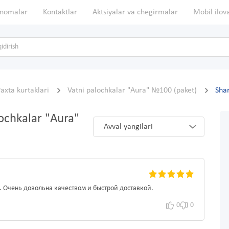
nomalar
Kontaktlar
Aktsiyalar va chegirmalar
Mobil ilov
axta kurtaklari
Vatni palochkalar "Aura" №100 (paket)
Sha
lochkalar "Aura"
Avval yangilari
. Очень довольна качеством и быстрой доставкой.
0
0