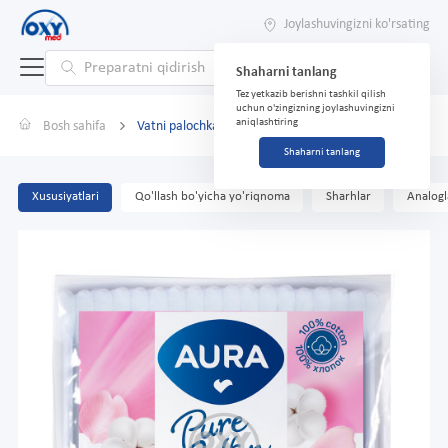
Joylashuvingizni ko'rsating
Shaharni tanlang
Tez yetkazib berishni tashkil qilish
uchun o'zingizning joylashuvingizni
aniqlashtiring
Bosh sahifa
Vatni palochkalar "Aura" №100 (paket)
Shaharni tanlang
Xususiyatlari
Qo'llash bo'yicha yo'riqnoma
Sharhlar
Analogl