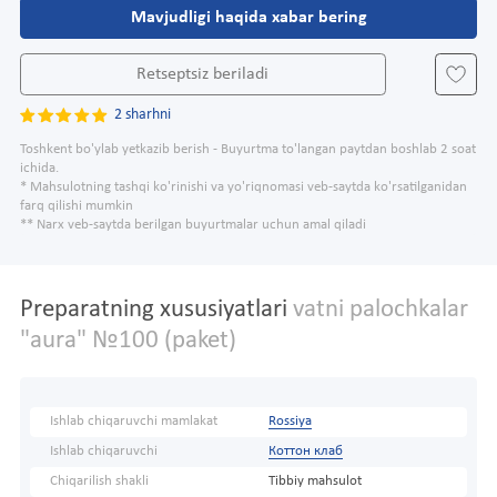
Mavjudligi haqida xabar bering
Retseptsiz beriladi
2 sharhni
Toshkent bo'ylab yetkazib berish - Buyurtma to'langan paytdan boshlab 2 soat
ichida.
* Mahsulotning tashqi ko'rinishi va yo'riqnomasi veb-saytda ko'rsatilganidan
farq qilishi mumkin
** Narx veb-saytda berilgan buyurtmalar uchun amal qiladi
Preparatning xususiyatlari
vatni palochkalar
"aura" №100 (paket)
Ishlab chiqaruvchi mamlakat
Rossiya
Ishlab chiqaruvchi
Коттон клаб
Chiqarilish shakli
Tibbiy mahsulot