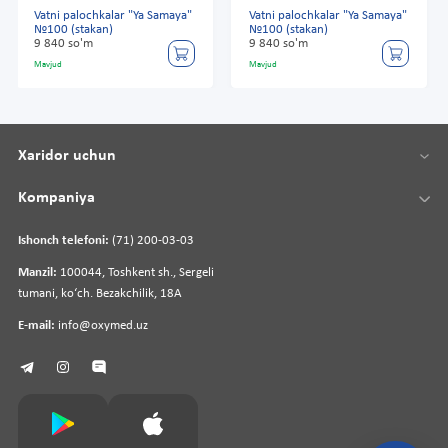
Vatni palochkalar "Ya Samaya"
Vatni palochkalar "Ya Samaya"
№100 (stakan)
№100 (stakan)
9 840 so'm
9 840 so'm
Mavjud
Mavjud
Xaridor uchun
Kompaniya
Ishonch telefoni:
(71) 200-03-03
Manzil:
100044, Toshkent sh., Sergeli
tumani, koʻch. Bezakchilik, 18A
E-mail:
info@oxymed.uz