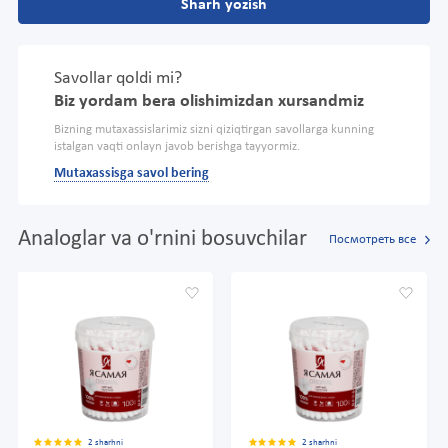
Sharh yozish
Savollar qoldi mi?
Biz yordam bera olishimizdan xursandmiz
Bizning mutaxassislarimiz sizni qiziqtirgan savollarga kunning
istalgan vaqti onlayn javob berishga tayyormiz.
Mutaxassisga savol bering
Analoglar va o'rnini bosuvchilar
Посмотреть все
2 sharhni
2 sharhni