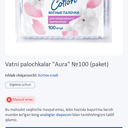
Vatni palochkalar "Aura" №100 (paket)
Ishlab chiqaruvchi:
Коттон клаб
Gigiena uchun
Mavjud emas
Bu mahsulot vaqtincha mavjud emas, lekin hozirda buyurtma berish
mumkin bo'lgan keng
analoglar diapazoni
bilan tanishishingizni taklif
qilamiz.