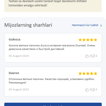
Tashxis va davolash usulini tanlash faqat davolovchi shifokor
tomonidan amalga oshiriladi!
Mijozlarning sharhlari
Hammasini ko'rsatish
Gulnoza
Купила ватные палочки Aura в интернет-магазине Oxymed. Очень
довольна качеством и быстрой доставкой.
05 August 2024
0
0
Davron
Отличные ватные палочки. Качество хорошее, упаковано удобно.
Рекомендую!
05 August 2024
0
0