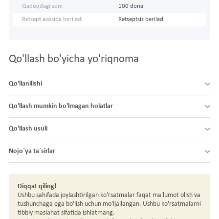
Qadoqdagi soni
100 dona
Retsept asosida beriladi
Retseptsiz beriladi
Qo'llash bo'yicha yo'riqnoma
Qo'llanilishi
Qo'llash mumkin bo'lmagan holatlar
Qo'llash usuli
Nojo´ya ta´sirlar
Diqqat qiling!
Ushbu sahifada joylashtirilgan ko'rsatmalar faqat ma'lumot olish va
tushunchaga ega bo'lish uchun mo'ljallangan. Ushbu ko'rsatmalarni
tibbiy maslahat sifatida ishlatmang.