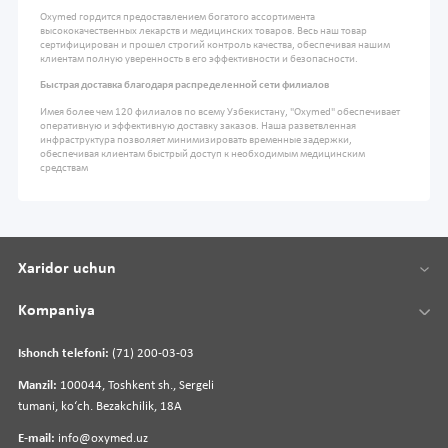
Oxymed гордится предоставлением богатого ассортимента
высококачественных лекарств и медицинских товаров. Весь наш товар
сертифицирован и прошел строгий контроль качества, обеспечивая нашим
клиентам полную уверенность в его эффективности и безопасности.
Быстрая доставка благодаря распределенной сети филиалов
Имея более чем 120 филиалов по всему Узбекистану, "Oxymed" обеспечивает
оперативную и эффективную доставку заказов. Наша разветвленная
инфраструктура позволяет минимизировать временные задержки,
обеспечивая клиентам быстрый доступ к необходимым медицинским
средствам
Xaridor uchun
Kompaniya
Ishonch telefoni:
(71) 200-03-03
Manzil:
100044, Toshkent sh., Sergeli
tumani, koʻch. Bezakchilik, 18A
E-mail:
info@oxymed.uz