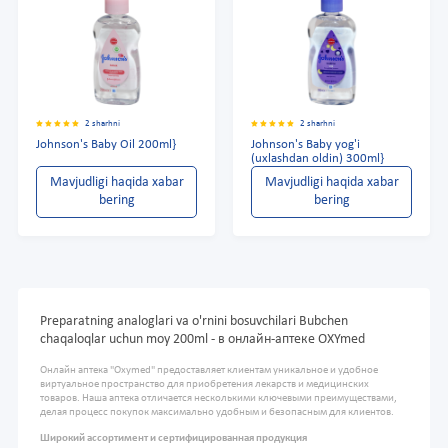
2 sharhni
2 sharhni
Johnson's Baby Oil 200ml}
Johnson's Baby yog'i
(uxlashdan oldin) 300ml}
Mavjudligi haqida xabar
Mavjudligi haqida xabar
bering
bering
Preparatning analoglari va o'rnini bosuvchilari Bubchen
chaqaloqlar uchun moy 200ml - в онлайн-аптеке OXYmed
Онлайн аптека "Oxymed" предоставляет клиентам уникальное и удобное
виртуальное пространство для приобретения лекарств и медицинских
товаров. Наша аптека отличается несколькими ключевыми преимуществами,
делая процесс покупок максимально удобным и безопасным для клиентов.
Широкий ассортимент и сертифицированная продукция