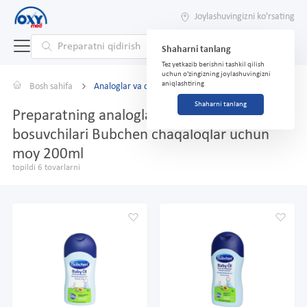
Joylashuvingizni ko'rsating
Shaharni tanlang
Tez yetkazib berishni tashkil qilish
uchun o'zingizning joylashuvingizni
aniqlashtiring
Bosh sahifa
Analoglar va o'rnini bosuvchilar
Shaharni tanlang
Preparatning analoglari va o'rnini
bosuvchilari Bubchen chaqaloqlar uchun
moy 200ml
topildi 6 tovarlarni