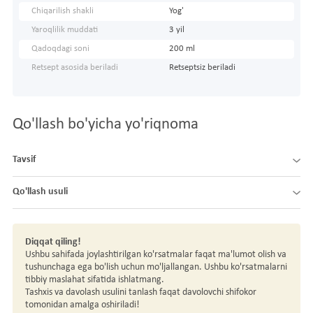
Chiqarilish shakli
Yog'
Yaroqlilik muddati
3 yil
Qadoqdagi soni
200 ml
Retsept asosida beriladi
Retseptsiz beriladi
Qo'llash bo'yicha yo'riqnoma
Tavsif
Qo'llash usuli
Diqqat qiling!
Ushbu sahifada joylashtirilgan ko'rsatmalar faqat ma'lumot olish va
tushunchaga ega bo'lish uchun mo'ljallangan. Ushbu ko'rsatmalarni
tibbiy maslahat sifatida ishlatmang.
Tashxis va davolash usulini tanlash faqat davolovchi shifokor
tomonidan amalga oshiriladi!