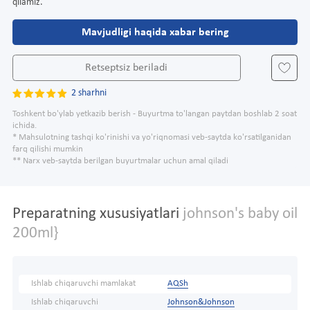
qilamiz.
Mavjudligi haqida xabar bering
Retseptsiz beriladi
2 sharhni
Toshkent bo'ylab yetkazib berish - Buyurtma to'langan paytdan boshlab 2 soat
ichida.
* Mahsulotning tashqi ko'rinishi va yo'riqnomasi veb-saytda ko'rsatilganidan
farq qilishi mumkin
** Narx veb-saytda berilgan buyurtmalar uchun amal qiladi
Preparatning xususiyatlari
johnson's baby oil
200ml}
Ishlab chiqaruvchi mamlakat
AQSh
Ishlab chiqaruvchi
Johnson&Johnson