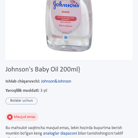
Johnson's Baby Oil 200ml}
Ishlab chiqaruvchi:
Johnson&Johnson
Yaroqlilik muddati:
3 yil
Bolalar uchun
Mavjud emas
Bu mahsulot vaqtincha mavjud emas, lekin hozirda buyurtma berish
mumkin bo'lgan keng
analoglar diapazoni
bilan tanishishingizni taklif