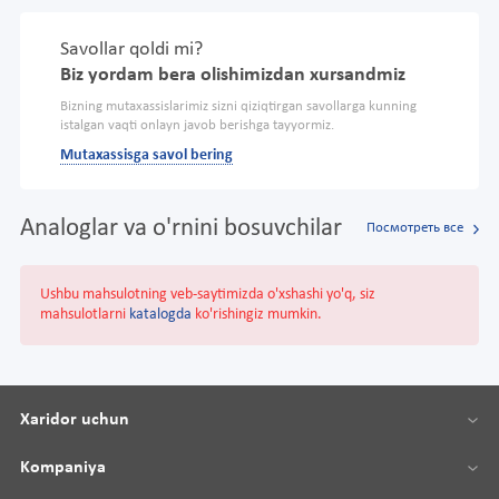
Savollar qoldi mi?
Biz yordam bera olishimizdan xursandmiz
Bizning mutaxassislarimiz sizni qiziqtirgan savollarga kunning
istalgan vaqti onlayn javob berishga tayyormiz.
Mutaxassisga savol bering
Analoglar va o'rnini bosuvchilar
Посмотреть все
Ushbu mahsulotning veb-saytimizda o'xshashi yo'q, siz
mahsulotlarni
katalogda
ko'rishingiz mumkin.
Xaridor uchun
Kompaniya