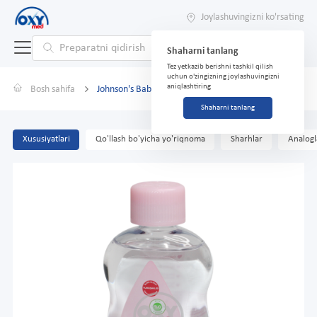
Joylashuvingizni ko'rsating
Shaharni tanlang
Tez yetkazib berishni tashkil qilish
uchun o'zingizning joylashuvingizni
aniqlashtiring
Bosh sahifa
Johnson's Baby Oil 200ml}
Shaharni tanlang
Xususiyatlari
Qo'llash bo'yicha yo'riqnoma
Sharhlar
Analogl