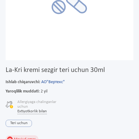
La-Kri kremi sezgir teri uchun 30ml
Ishlab chiqaruvchi:
АО"Вертекс"
Yaroqlilik muddati:
2 yil
Allergiyaga chalinganlar
uchun
Extiyotkorlik bilan
Teri uchun