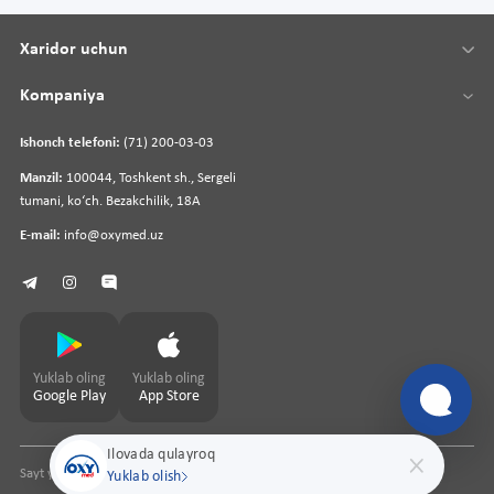
Xaridor uchun
Kompaniya
Ishonch telefoni:
(71) 200-03-03
Manzil:
100044, Toshkent sh., Sergeli
tumani, koʻch. Bezakchilik, 18A
E-mail:
info@oxymed.uz
Yuklab oling
Yuklab oling
Google Play
App Store
Ilovada qulayroq
Sayt yaratuvchi
pharmit.uz
Yuklab olish