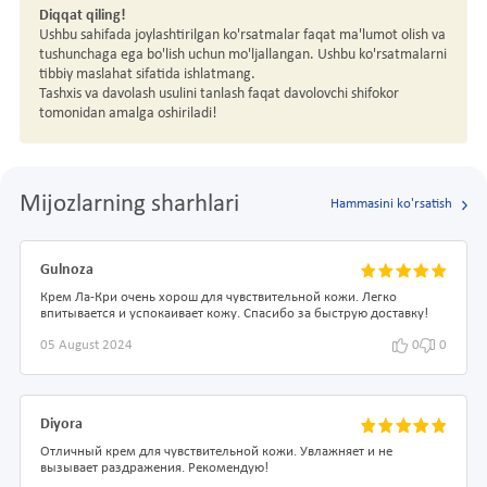
Diqqat qiling!
Ushbu sahifada joylashtirilgan ko'rsatmalar faqat ma'lumot olish va
tushunchaga ega bo'lish uchun mo'ljallangan. Ushbu ko'rsatmalarni
tibbiy maslahat sifatida ishlatmang.
Tashxis va davolash usulini tanlash faqat davolovchi shifokor
tomonidan amalga oshiriladi!
Mijozlarning sharhlari
Hammasini ko'rsatish
Gulnoza
Крем Ла-Кри очень хорош для чувствительной кожи. Легко
впитывается и успокаивает кожу. Спасибо за быструю доставку!
05 August 2024
0
0
Diyora
Отличный крем для чувствительной кожи. Увлажняет и не
вызывает раздражения. Рекомендую!