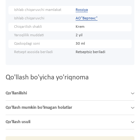
Ishlab chiqaruvchi mamlakat
Rossiya
Ishlab chiqaruvchi
АО"Вертекс"
Chiqarilish shakli
Krem
Yaroqlilik muddati
2 yil
Qadoqdagi soni
30 ml
Retsept asosida beriladi
Retseptsiz beriladi
Qo'llash bo'yicha yo'riqnoma
Qo'llanilishi
Qo'llash mumkin bo'lmagan holatlar
Qo'llash usuli