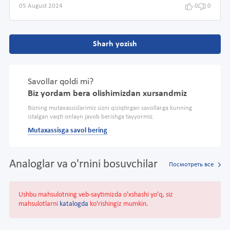
05 August 2024
0
0
Sharh yozish
Savollar qoldi mi?
Biz yordam bera olishimizdan xursandmiz
Bizning mutaxassislarimiz sizni qiziqtirgan savollarga kunning
istalgan vaqti onlayn javob berishga tayyormiz.
Mutaxassisga savol bering
Analoglar va o'rnini bosuvchilar
Посмотреть все
Ushbu mahsulotning veb-saytimizda o'xshashi yo'q, siz
mahsulotlarni
katalogda
ko'rishingiz mumkin.