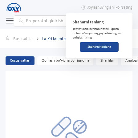
Joylashuvingizni ko'rsating
Shaharni tanlang
Tez yetkazib berishni tashkil qilish
uchun o'zingizning joylashuvingizni
aniqlashtiring
Bosh sahifa
La-Kri kremi sezgir teri uchun 30ml
Shaharni tanlang
Xususiyatlari
Qo'llash bo'yicha yo'riqnoma
Sharhlar
Analogl