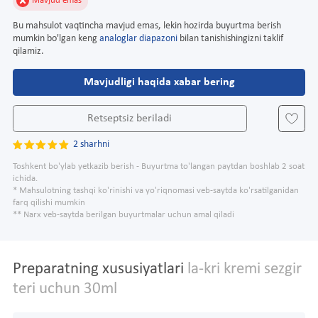
Mavjud emas
Bu mahsulot vaqtincha mavjud emas, lekin hozirda buyurtma berish
mumkin bo'lgan keng
analoglar diapazoni
bilan tanishishingizni taklif
qilamiz.
Mavjudligi haqida xabar bering
Retseptsiz beriladi
2 sharhni
Toshkent bo'ylab yetkazib berish - Buyurtma to'langan paytdan boshlab 2 soat
ichida.
* Mahsulotning tashqi ko'rinishi va yo'riqnomasi veb-saytda ko'rsatilganidan
farq qilishi mumkin
** Narx veb-saytda berilgan buyurtmalar uchun amal qiladi
Preparatning xususiyatlari
la-kri kremi sezgir
teri uchun 30ml