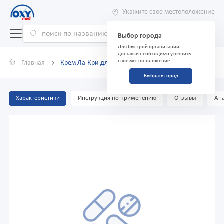
Укажите свое местоположение
Выбор города
Для быстрой организации
доставки необходимо уточнить
свое местоположение
Главная
Крем Ла-Кри для чувствительной кожи 30мл
Выбрать город
Характеристики
Инструкция по применению
Отзывы
Ана