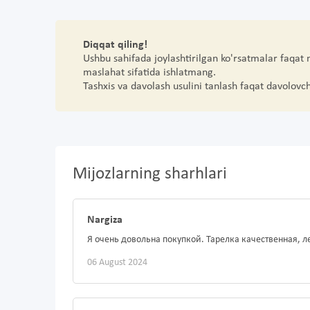
Diqqat qiling!
Ushbu sahifada joylashtirilgan ko'rsatmalar faqat
maslahat sifatida ishlatmang.
Tashxis va davolash usulini tanlash faqat davolovc
Mijozlarning sharhlari
Nargiza
Я очень довольна покупкой. Тарелка качественная, 
06 August 2024