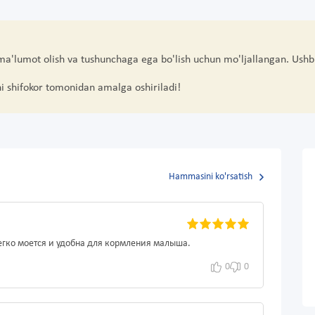
 ma'lumot olish va tushunchaga ega bo'lish uchun mo'ljallangan. Ushb
hi shifokor tomonidan amalga oshiriladi!
Hammasini ko'rsatish
легко моется и удобна для кормления малыша.
0
0