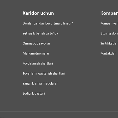
Xaridor uchun
Kompan
Dorilar qanday buyurtma qilinadi?
Kompaniya 
Yetkazib berish va to'lov
Bizning dor
Ommabop savollar
Sertifikatlar
Ma'lumotnomalar
Kontaktlar
Foydalanish shartlari
Tovarlarni qaytarish shartlari
Yangiliklar va maqolalar
Sodiqlik dasturi