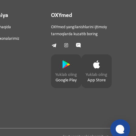
iya
OXYmed
haqida
OXYmed yangilanishlarini ijtimoiy
tarmoqlarda kuzatib boring
ixonalarimiz
Yuklab oling
Yuklab oling
Google Play
App Store