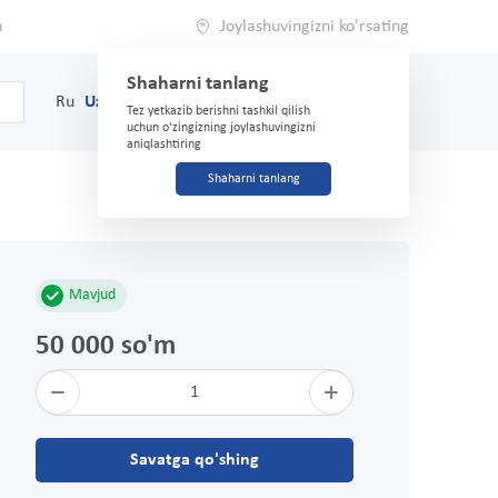
a
Joylashuvingizni ko'rsating
Shaharni tanlang
0
Savat
Ru
Uz
(71) 200-03-03
Tez yetkazib berishni tashkil qilish
uchun o'zingizning joylashuvingizni
aniqlashtiring
Shaharni tanlang
Mavjud
50 000 so'm
1
Savatga qo'shing