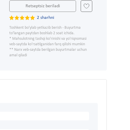
Retseptsiz beriladi
2 sharhni
Toshkent bo'ylab yetkazib berish - Buyurtma
to'langan paytdan boshlab 2 soat ichida.
* Mahsulotning tashqi ko'rinishi va yo'riqnomasi
veb-saytda ko'rsatilganidan farq qilishi mumkin
** Narx veb-saytda berilgan buyurtmalar uchun
amal qiladi