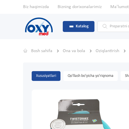
Biz haqimizda
Bizning dorixonalarimiz
Ma'lumot
Katalog
Bosh sahifa
Ona va bola
Oziqlantirish
Xususiyatlari
Qo'llash bo'yicha yo'riqnoma
Sh