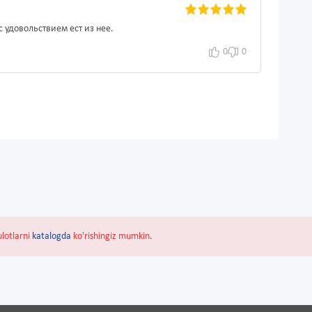
 удовольствием ест из нее.
0
0
ulotlarni
katalogda
ko'rishingiz mumkin.