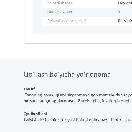
Chiqarilish shakli
Likopch
Qadoqdagi soni
1
Retsept asosida beriladi
Retsepts
Qo'llash bo'yicha yo'riqnoma
Tavsif
Tananing pastki qismi sirpanmaydigan materialdan tayy
narsani stolga ag'darmaydi. Barcha plastinkalarda «aql
Qo'llanilishi
Twistshake idishlar seriyasi bolani qulay ovqatlantirish 