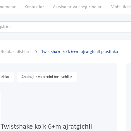
nomalar
Kontaktlar
Aktsiyalar va chegirmalar
Mobil ilov
Bolalar idishlari
Twistshake ko'k 6+m ajratgichli plastinka
arhlar
Analoglar va o'rnini bosuvchilar
Twistshake ko'k 6+m ajratgichli