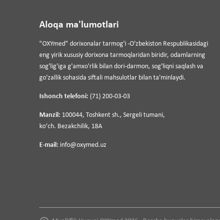
Aloqa ma'lumotlari
"OXYmed" dorixonalar tarmog'i -O'zbekiston Respublikasidagi
eng yirik xususiy dorixona tarmoqlaridan biridir, odamlarning
sog'lig'iga g'amxo'rlik bilan dori-darmon, sog'liqni saqlash va
go'zallik sohasida siftali mahsulotlar bilan ta'minlaydi.
Ishonch telefoni:
(71) 200-03-03
Manzil:
100044, Toshkent sh., Sergeli tumani,
koʻch. Bezakchilik, 18A
E-mail:
info@oxymed.uz