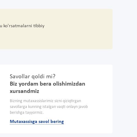
u ko'rsatmalarni tibbiy
Savollar qoldi mi?
Biz yordam bera olishimizdan
xursandmiz
Bizning mutaxassislarimiz sizni qiziqtirgan
savollarga kunning istalgan vaqti onlayn javob
berishga tayyormiz.
Mutaxassisga savol bering