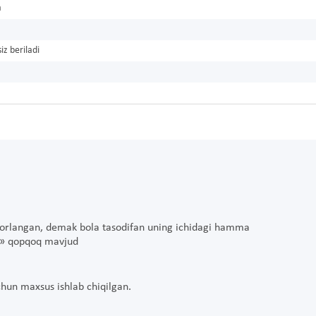
a
iz beriladi
orlangan, demak bola tasodifan uning ichidagi hamma
li» qopqoq mavjud
uchun maxsus ishlab chiqilgan.