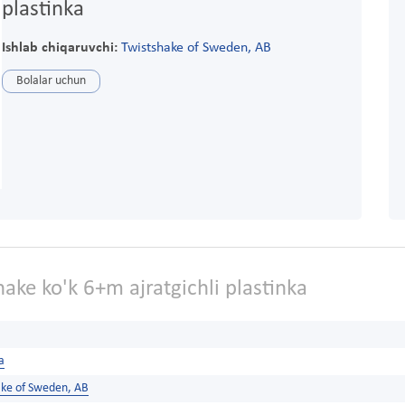
plastinka
Ishlab chiqaruvchi:
Twistshake of Sweden, AB
Bolalar uchun
ake ko'k 6+m ajratgichli plastinka
a
ake of Sweden, AB