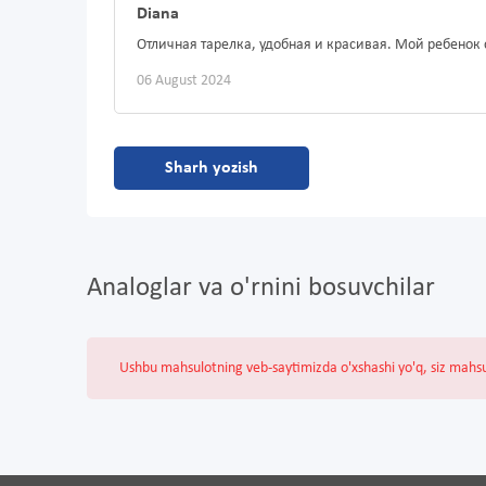
Diana
Отличная тарелка, удобная и красивая. Мой ребенок с
06 August 2024
Sharh yozish
Analoglar va o'rnini bosuvchilar
Ushbu mahsulotning veb-saytimizda o'xshashi yo'q, siz mahs