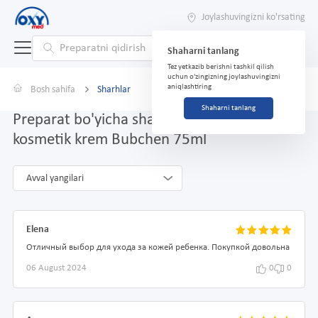
Joylashuvingizni ko'rsating
Shaharni tanlang
Tez yetkazib berishni tashkil qilish
uchun o'zingizning joylashuvingizni
aniqlashtiring
Bosh sahifa
Sharhlar
Shaharni tanlang
Preparat bo'yicha sharhlar Bolalar uchun
kosmetik krem Bubchen 75ml
Avval yangilari
Elena
Отличный выбор для ухода за кожей ребенка. Покупкой довольна
06 August 2024
0
0