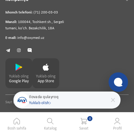
Ishonch telefoni:
(71) 200-03-03
Manzil:
100044, Toshkent sh., Sergeli
tumani, koʻch. Bezakchilik, 18A
E-mail:
info@oxymed.uz
Yuklab oling
Yuklab oling
Google Play
App Store
Ilovada qulayroq
Sayt yaratuvchi
pharmit.uz
Yuklab olish
0
Bosh sahifa
Katalog
Savat
Profil