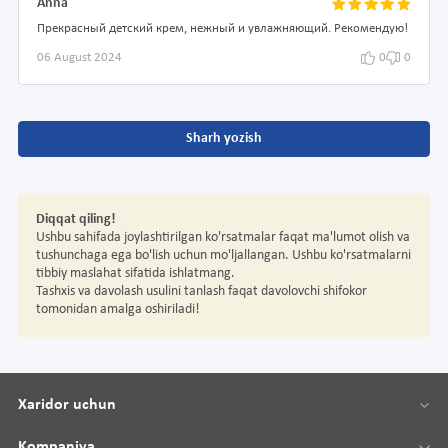
Anna
Прекрасный детский крем, нежный и увлажняющий. Рекомендую!
06 August 2024
0
0
Sharh yozish
Diqqat qiling!
Ushbu sahifada joylashtirilgan ko'rsatmalar faqat ma'lumot olish va
tushunchaga ega bo'lish uchun mo'ljallangan. Ushbu ko'rsatmalarni
tibbiy maslahat sifatida ishlatmang.
Tashxis va davolash usulini tanlash faqat davolovchi shifokor
tomonidan amalga oshiriladi!
Xaridor uchun
Kompaniya