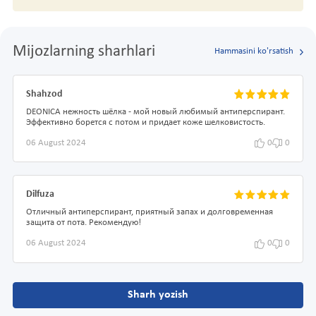
Mijozlarning sharhlari
Hammasini ko'rsatish
Shahzod
DEONICA нежность шёлка - мой новый любимый антиперспирант.
Эффективно борется с потом и придает коже шелковистость.
06 August 2024
0
0
Dilfuza
Отличный антиперспирант, приятный запах и долговременная
защита от пота. Рекомендую!
06 August 2024
0
0
Sharh yozish