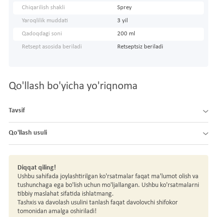
Chiqarilish shakli
Sprey
Yaroqlilik muddati
3 yil
Qadoqdagi soni
200 ml
Retsept asosida beriladi
Retseptsiz beriladi
Qo'llash bo'yicha yo'riqnoma
Tavsif
Qo'llash usuli
Diqqat qiling!
Ushbu sahifada joylashtirilgan ko'rsatmalar faqat ma'lumot olish va
tushunchaga ega bo'lish uchun mo'ljallangan. Ushbu ko'rsatmalarni
tibbiy maslahat sifatida ishlatmang.
Tashxis va davolash usulini tanlash faqat davolovchi shifokor
tomonidan amalga oshiriladi!