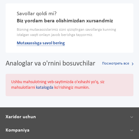
Savollar qoldi mi?
Biz yordam bera olishimizdan xursandmiz
Bizning mutaxassislarimiz sizni qiziqtirgan savollarga kunning
istalgan vaqti onlayn javob berishga tayyormiz.
Mutaxassisga savol bering
Analoglar va o'rnini bosuvchilar
Посмотреть все
Ushbu mahsulotning veb-saytimizda o'xshashi yo'q, siz
mahsulotlarni
katalogda
ko'rishingiz mumkin.
Xaridor uchun
Kompaniya