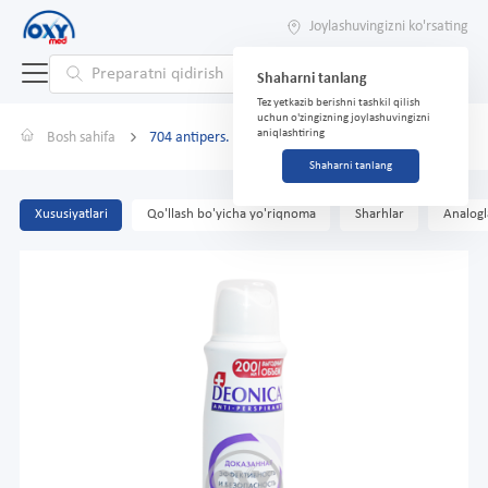
Joylashuvingizni ko'rsating
Shaharni tanlang
Tez yetkazib berishni tashkil qilish
uchun o'zingizning joylashuvingizni
aniqlashtiring
Bosh sahifa
704 antipers. DEONICA ipak noziklik 200ml
Shaharni tanlang
Xususiyatlari
Qo'llash bo'yicha yo'riqnoma
Sharhlar
Analogl