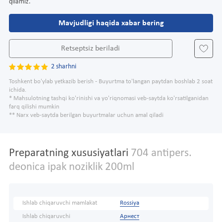
qilamiz.
Mavjudligi haqida xabar bering
Retseptsiz beriladi
2 sharhni
Toshkent bo'ylab yetkazib berish - Buyurtma to'langan paytdan boshlab 2 soat
ichida.
* Mahsulotning tashqi ko'rinishi va yo'riqnomasi veb-saytda ko'rsatilganidan
farq qilishi mumkin
** Narx veb-saytda berilgan buyurtmalar uchun amal qiladi
Preparatning xususiyatlari
704 antipers.
deonica ipak noziklik 200ml
Ishlab chiqaruvchi mamlakat
Rossiya
Ishlab chiqaruvchi
Арнест