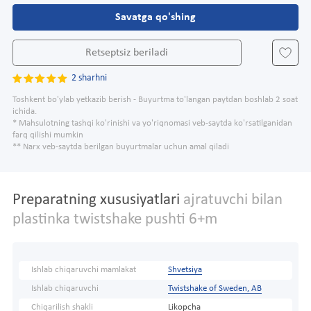
Savatga qo'shing
Retseptsiz beriladi
2 sharhni
Toshkent bo'ylab yetkazib berish - Buyurtma to'langan paytdan boshlab 2 soat
ichida.
* Mahsulotning tashqi ko'rinishi va yo'riqnomasi veb-saytda ko'rsatilganidan
farq qilishi mumkin
** Narx veb-saytda berilgan buyurtmalar uchun amal qiladi
Preparatning xususiyatlari
ajratuvchi bilan
plastinka twistshake pushti 6+m
Ishlab chiqaruvchi mamlakat
Shvetsiya
Ishlab chiqaruvchi
Twistshake of Sweden, AB
Chiqarilish shakli
Likopcha