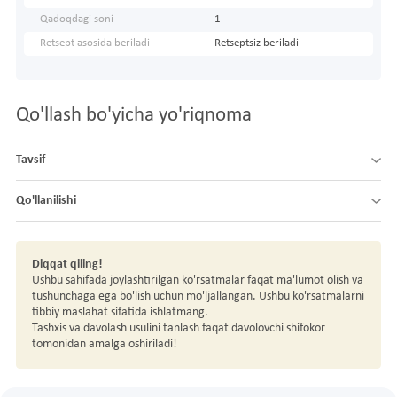
Qadoqdagi soni
1
Retsept asosida beriladi
Retseptsiz beriladi
Qo'llash bo'yicha yo'riqnoma
Tavsif
Qo'llanilishi
Diqqat qiling!
Ushbu sahifada joylashtirilgan ko'rsatmalar faqat ma'lumot olish va
tushunchaga ega bo'lish uchun mo'ljallangan. Ushbu ko'rsatmalarni
tibbiy maslahat sifatida ishlatmang.
Tashxis va davolash usulini tanlash faqat davolovchi shifokor
tomonidan amalga oshiriladi!