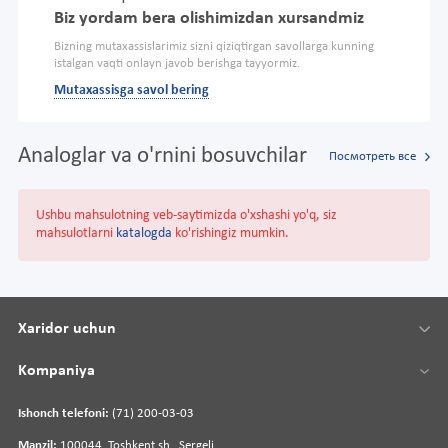
Biz yordam bera olishimizdan xursandmiz
Bizning mutaxassislarimiz sizni qiziqtirgan savollarga kunning
istalgan vaqti onlayn javob berishga tayyormiz.
Mutaxassisga savol bering
Analoglar va o'rnini bosuvchilar
Посмотреть все
Ushbu mahsulotning veb-saytimizda o'xshashi yo'q, siz
mahsulotlarni
katalogda
ko'rishingiz mumkin.
Xaridor uchun
Kompaniya
Ishonch telefoni:
(71) 200-03-03
Manzil:
100044, Toshkent sh., Sergeli