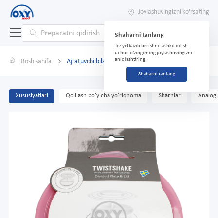
Joylashuvingizni ko'rsating
Shaharni tanlang
Tez yetkazib berishni tashkil qilish
uchun o'zingizning joylashuvingizni
aniqlashtiring
Bosh sahifa
Ajratuvchi bilan plastinka Twistshake pushti 6+m
Shaharni tanlang
Xususiyatlari
Qo'llash bo'yicha yo'riqnoma
Sharhlar
Analogl