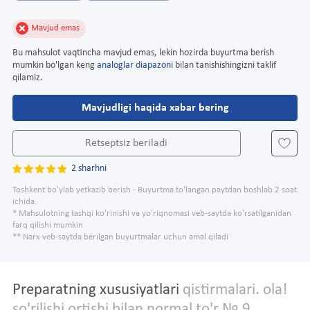
Mavjud emas
Bu mahsulot vaqtincha mavjud emas, lekin hozirda buyurtma berish
mumkin bo'lgan keng
analoglar diapazoni
bilan tanishishingizni taklif
qilamiz.
Mavjudligi haqida xabar bering
Retseptsiz beriladi
2 sharhni
Toshkent bo'ylab yetkazib berish - Buyurtma to'langan paytdan boshlab 2 soat
ichida.
* Mahsulotning tashqi ko'rinishi va yo'riqnomasi veb-saytda ko'rsatilganidan
farq qilishi mumkin
** Narx veb-saytda berilgan buyurtmalar uchun amal qiladi
Preparatning xususiyatlari
qistirmalari. ola!
so'rilishi ortishi bilan normal to'r № 9