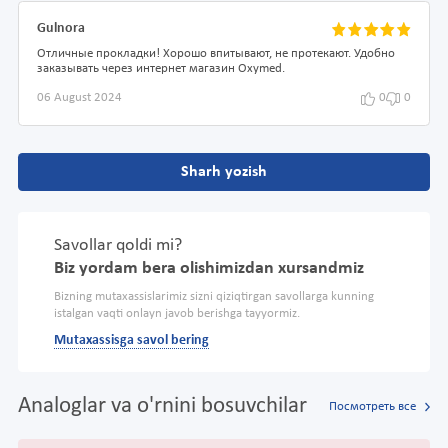
Gulnora
Отличные прокладки! Хорошо впитывают, не протекают. Удобно
заказывать через интернет магазин Oxymed.
06 August 2024
0
0
Sharh yozish
Savollar qoldi mi?
Biz yordam bera olishimizdan xursandmiz
Bizning mutaxassislarimiz sizni qiziqtirgan savollarga kunning
istalgan vaqti onlayn javob berishga tayyormiz.
Mutaxassisga savol bering
Analoglar va o'rnini bosuvchilar
Посмотреть все