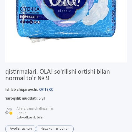
qistirmalari. OLA! so'rilishi ortishi bilan
normal to'r № 9
Ishlab chiqaruvchi:
ОЛТЕКС
Yaroqlilik muddati:
5 yil
Allergiyaga chalinganlar
uchun
Extiyotkorlik bilan
Ayollar uchun
Hayz kunlar uchun