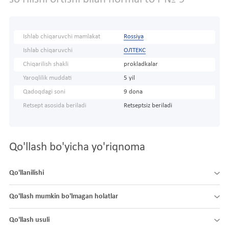
Ishlab chiqaruvchi mamlakat
Rossiya
Ishlab chiqaruvchi
ОЛТЕКС
Chiqarilish shakli
prokladkalar
Yaroqlilik muddati
5 yil
Qadoqdagi soni
9 dona
Retsept asosida beriladi
Retseptsiz beriladi
Qo'llash bo'yicha yo'riqnoma
Qo'llanilishi
Qo'llash mumkin bo'lmagan holatlar
Qo'llash usuli