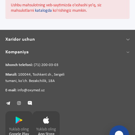
Ushbu mahsulotning veb-saytimizda o'xshashi yo'q, siz
mahsulotlarni
katalogda
ko'rishingiz mumkin.
Xaridor uchun
Kompaniya
Ishonch telefoni:
(71) 200-03-03
Manzil:
100044, Toshkent sh., Sergeli
tumani, koʻch. Bezakchilik, 18A
E-mail:
info@oxymed.uz
Yuklab oling
Yuklab oling
Google Play
App Store