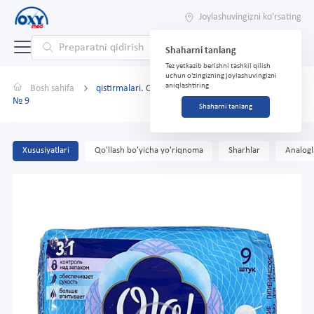
Joylashuvingizni ko'rsating
Shaharni tanlang
Tez yetkazib berishni tashkil qilish
uchun o'zingizning joylashuvingizni
aniqlashtiring
Bosh sahifa
qistirmalari. OLA! so'rilishi ortishi bilan normal to'r
№ 9
Shaharni tanlang
Xususiyatlari
Qo'llash bo'yicha yo'riqnoma
Sharhlar
Analogl