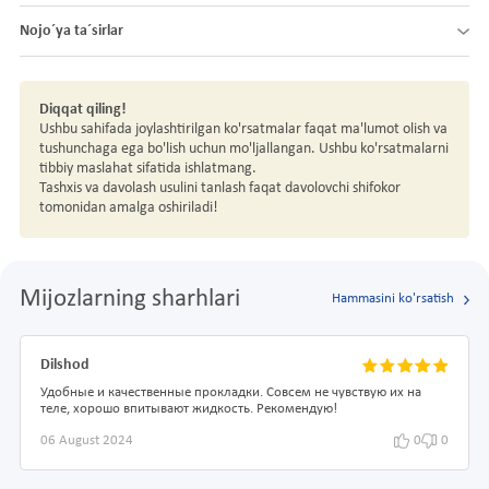
Nojo´ya ta´sirlar
Diqqat qiling!
Ushbu sahifada joylashtirilgan ko'rsatmalar faqat ma'lumot olish va
tushunchaga ega bo'lish uchun mo'ljallangan. Ushbu ko'rsatmalarni
tibbiy maslahat sifatida ishlatmang.
Tashxis va davolash usulini tanlash faqat davolovchi shifokor
tomonidan amalga oshiriladi!
Mijozlarning sharhlari
Hammasini ko'rsatish
Dilshod
Удобные и качественные прокладки. Совсем не чувствую их на
теле, хорошо впитывают жидкость. Рекомендую!
06 August 2024
0
0