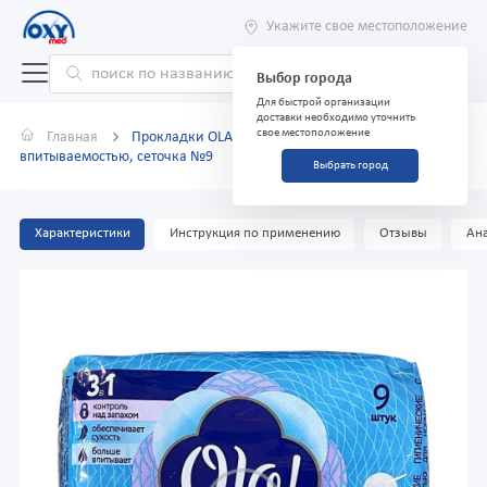
Укажите свое местоположение
Выбор города
Для быстрой организации
доставки необходимо уточнить
свое местоположение
Главная
Прокладки OLA! нормал с увеличенной
впитываемостью, сеточка №9
Выбрать город
Характеристики
Инструкция по применению
Отзывы
Ана