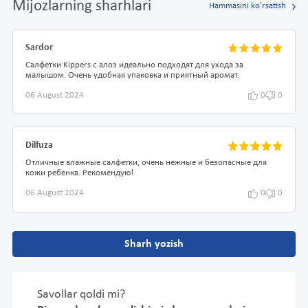
Mijozlarning sharhlari
Hammasini ko'rsatish
Sardor
Салфетки Kippers с алоэ идеально подходят для ухода за
малышом. Очень удобная упаковка и приятный аромат.
06 August 2024
0
0
Dilfuza
Отличные влажные салфетки, очень нежные и безопасные для
кожи ребенка. Рекомендую!
06 August 2024
0
0
Sharh yozish
Savollar qoldi mi?