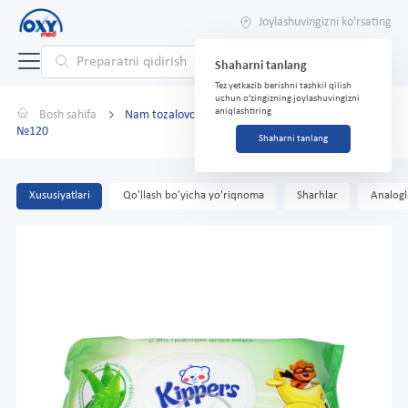
Joylashuvingizni ko'rsating
Shaharni tanlang
Tez yetkazib berishni tashkil qilish
uchun o'zingizning joylashuvingizni
aniqlashtiring
Bosh sahifa
Nam tozalovchilar bolalar uchun "Kippers" aloe
№120
Shaharni tanlang
Xususiyatlari
Qo'llash bo'yicha yo'riqnoma
Sharhlar
Analogl