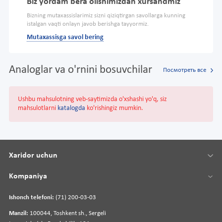
Biz yordam bera olishimizdan xursandmiz
Bizning mutaxassislarimiz sizni qiziqtirgan savollarga kunning
istalgan vaqti onlayn javob berishga tayyormiz.
Mutaxassisga savol bering
Analoglar va o'rnini bosuvchilar
Посмотреть все
Ushbu mahsulotning veb-saytimizda o'xshashi yo'q, siz
mahsulotlarni
katalogda
ko'rishingiz mumkin.
Xaridor uchun
Kompaniya
Ishonch telefoni:
(71) 200-03-03
Manzil:
100044, Toshkent sh., Sergeli