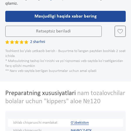
qilamiz.
Mavjudligi haqida xabar bering
Retseptsiz beriladi
2 sharhni
Toshkent bo'ylab yetkazib berish - Buyurtma to'langan paytdan boshlab 2 soat
ichida.
* Mahsulotning tashqi ko'rinishi va yo'riqnomasi veb-saytda ko'rsatilganidan
farq qilishi mumkin
** Narx veb-saytda berilgan buyurtmalar uchun amal qiladi
Preparatning xususiyatlari
nam tozalovchilar
bolalar uchun "kippers" aloe №120
Ishlab chiqaruvchi mamlakat
O'zbekiston
Ishlab chiqaruvchi
NAVRO`Z-PTK