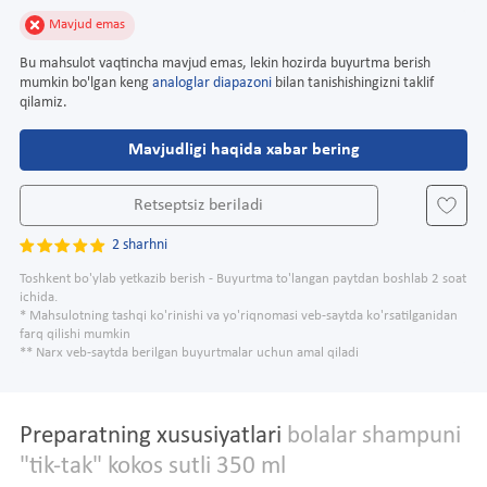
Mavjud emas
Bu mahsulot vaqtincha mavjud emas, lekin hozirda buyurtma berish
mumkin bo'lgan keng
analoglar diapazoni
bilan tanishishingizni taklif
qilamiz.
Mavjudligi haqida xabar bering
Retseptsiz beriladi
2 sharhni
Toshkent bo'ylab yetkazib berish - Buyurtma to'langan paytdan boshlab 2 soat
ichida.
* Mahsulotning tashqi ko'rinishi va yo'riqnomasi veb-saytda ko'rsatilganidan
farq qilishi mumkin
** Narx veb-saytda berilgan buyurtmalar uchun amal qiladi
Preparatning xususiyatlari
bolalar shampuni
"tik-tak" kokos sutli 350 ml