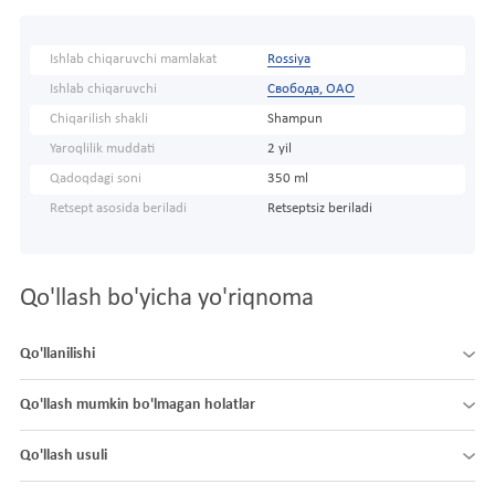
Ishlab chiqaruvchi mamlakat
Rossiya
Ishlab chiqaruvchi
Свобода, ОАО
Chiqarilish shakli
Shampun
Yaroqlilik muddati
2 yil
Qadoqdagi soni
350 ml
Retsept asosida beriladi
Retseptsiz beriladi
Qo'llash bo'yicha yo'riqnoma
Qo'llanilishi
Qo'llash mumkin bo'lmagan holatlar
Qo'llash usuli