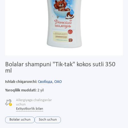
Bolalar shampuni "Tik-tak" kokos sutli 350
ml
Ishlab chiqaruvchi:
Свобода, ОАО
Yaroqlilik muddati:
2 yil
Allergiyaga chalinganlar
uchun
Extiyotkorlik bilan
Bolalar uchun
Soch uchun