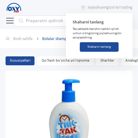
Joylashuvingizni ko'rsating
Shaharni tanlang
Tez yetkazib berishni tashkil qilish
uchun o'zingizning joylashuvingizni
aniqlashtiring
Bosh sahifa
Bolalar shampuni "Tik-tak" kokos sutli 350 ml
Shaharni tanlang
Xususiyatlari
Qo'llash bo'yicha yo'riqnoma
Sharhlar
Analogl