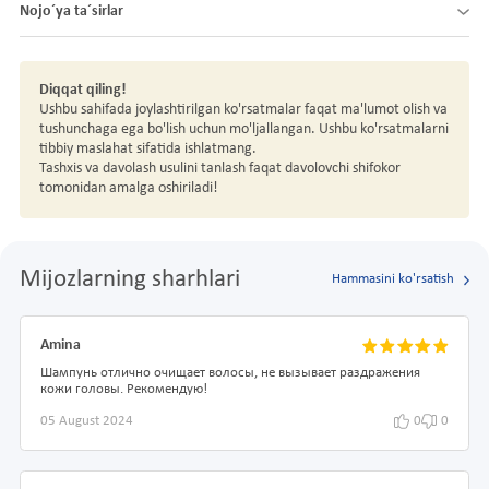
Nojo´ya ta´sirlar
Diqqat qiling!
Ushbu sahifada joylashtirilgan ko'rsatmalar faqat ma'lumot olish va
tushunchaga ega bo'lish uchun mo'ljallangan. Ushbu ko'rsatmalarni
tibbiy maslahat sifatida ishlatmang.
Tashxis va davolash usulini tanlash faqat davolovchi shifokor
tomonidan amalga oshiriladi!
Mijozlarning sharhlari
Hammasini ko'rsatish
Amina
Шампунь отлично очищает волосы, не вызывает раздражения
кожи головы. Рекомендую!
05 August 2024
0
0