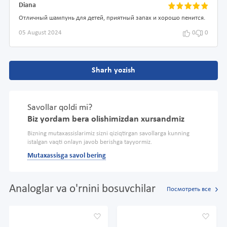
Diana
Отличный шампунь для детей, приятный запах и хорошо пенится.
05 August 2024
0
0
Sharh yozish
Savollar qoldi mi?
Biz yordam bera olishimizdan xursandmiz
Bizning mutaxassislarimiz sizni qiziqtirgan savollarga kunning
istalgan vaqti onlayn javob berishga tayyormiz.
Mutaxassisga savol bering
Analoglar va o'rnini bosuvchilar
Посмотреть все