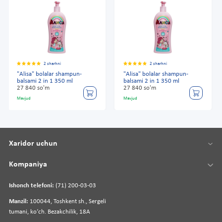
2 sharhni
2 sharhni
"Alisa" bolalar shampun-
"Alisa" bolalar shampun-
balsami 2 in 1 350 ml
balsami 2 in 1 350 ml
27 840 so'm
27 840 so'm
Mavjud
Mavjud
Xaridor uchun
Kompaniya
Ishonch telefoni:
(71) 200-03-03
Manzil:
100044, Toshkent sh., Sergeli
tumani, koʻch. Bezakchilik, 18A