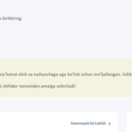
biriktiring.
 ma'lumot olish va tushunchaga ega bo'lish uchun mo'ljallangan. Ushb
hi shifokor tomonidan amalga oshiriladi!
Hammasini ko'rsatish