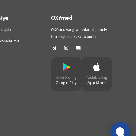
iya
OXYmed
haqida
OXYmed yangilanishlarini ijtimoiy
tarmoqlarda kuzatib boring
ixonalarimiz
Yuklab oling
Yuklab oling
Google Play
App Store