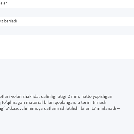
alar
iz beriladi
etlari volan shaklida, qalinligi atigi 2 mm, hatto yopishgan
to‘qilmagan material bilan qoplangan, u terini tirnash
‘ o‘tkazuvchi himoya qatlami ishlatilishi bilan ta’minlanadi –