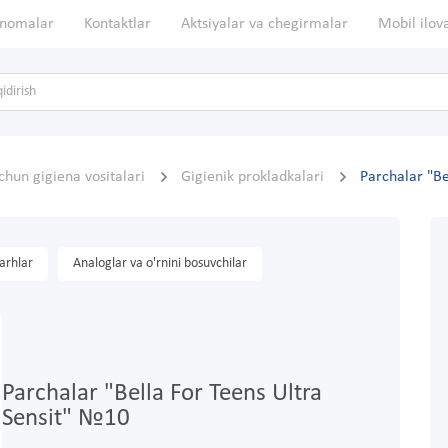
nomalar
Kontaktlar
Aktsiyalar va chegirmalar
Mobil ilov
chun gigiena vositalari
Gigienik prokladkalari
Parchalar "Be
arhlar
Analoglar va o'rnini bosuvchilar
Parchalar "Bella For Teens Ultra
Sensit" №10