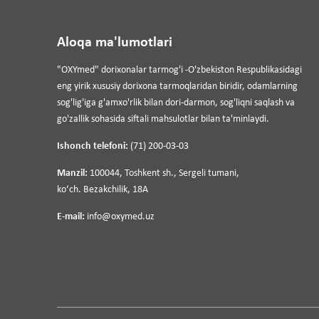
Aloqa ma'lumotlari
"OXYmed" dorixonalar tarmog'i -O'zbekiston Respublikasidagi
eng yirik xususiy dorixona tarmoqlaridan biridir, odamlarning
sog'lig'iga g'amxo'rlik bilan dori-darmon, sog'liqni saqlash va
go'zallik sohasida siftali mahsulotlar bilan ta'minlaydi.
Ishonch telefoni:
(71) 200-03-03
Manzil:
100044, Toshkent sh., Sergeli tumani,
koʻch. Bezakchilik, 18A
E-mail:
info@oxymed.uz