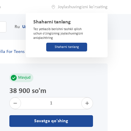
a
Joylashuvingizni ko'rsating
Shaharni tanlang
0
Savat
Ru
Uz
(71) 200-03-03
Tez yetkazib berishni tashkil qilish
uchun o'zingizning joylashuvingizni
aniqlashtiring
Shaharni tanlang
lla For Teens Ultra Sensit" №10
Mavjud
38 900 so'm
1
Savatga qo'shing