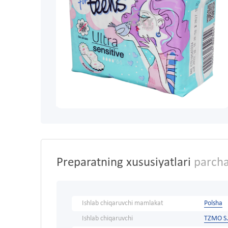
Preparatning xususiyatlari
parchal
Ishlab chiqaruvchi mamlakat
Polsha
Ishlab chiqaruvchi
TZMO S.