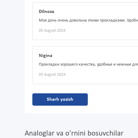
Dilnoza
Моя дочь очень довольна этими прокладками. Удоб
05 August 2024
Nigina
Прокладки хорошего качества, удобные и нежные для
05 August 2024
Sharh yozish
Analoglar va o'rnini bosuvchilar