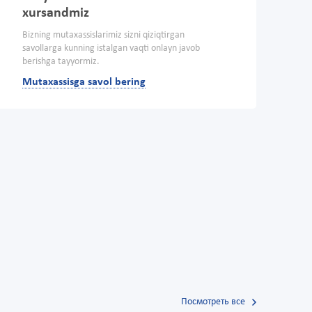
xursandmiz
Bizning mutaxassislarimiz sizni qiziqtirgan
savollarga kunning istalgan vaqti onlayn javob
berishga tayyormiz.
Mutaxassisga savol bering
Посмотреть все