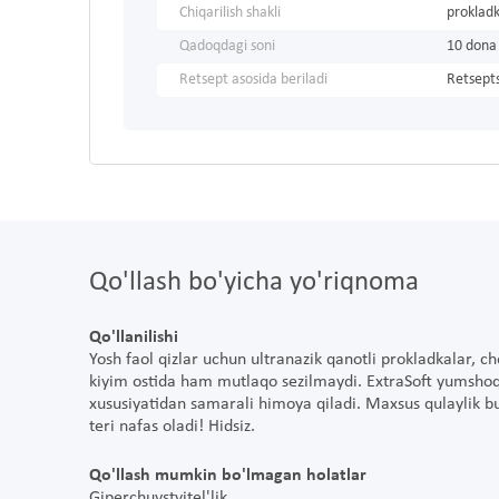
Chiqarilish shakli
prokladk
Qadoqdagi soni
10 dona
Retsept asosida beriladi
Retsepts
Qo'llash bo'yicha yo'riqnoma
Qo'llanilishi
Yosh faol qizlar uchun ultranazik qanotli prokladkalar, ch
kiyim ostida ham mutlaqo sezilmaydi. ExtraSoft yumshoq 
xususiyatidan samarali himoya qiladi. Maxsus qulaylik bug
teri nafas oladi! Hidsiz.
Qo'llash mumkin bo'lmagan holatlar
Giperchuvstvitel'lik