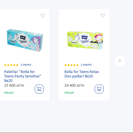
2 sharhni
2 sharhni
Paketlar "Bella for
Bella for Teens Relax
Bell
Teens Panty Sensitive"
Deo padlari №20
Fres
№20
25 600 so'm
24 400 so'm
26 4
Mavjud
Mavjud
Mavju