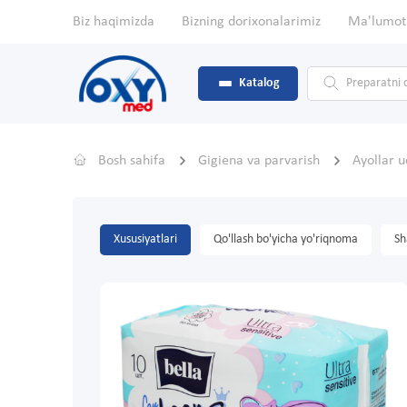
Biz haqimizda
Bizning dorixonalarimiz
Ma'lumot
Katalog
Bosh sahifa
Gigiena va parvarish
Ayollar u
Xususiyatlari
Qo'llash bo'yicha yo'riqnoma
Sh