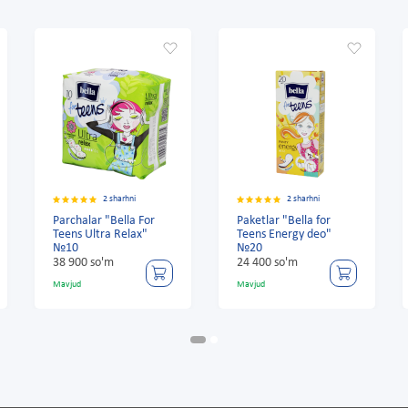
2 sharhni
2 sharhni
Parchalar "Bella For
Paketlar "Bella for
Teens Ultra Relax"
Teens Energy deo"
№10
№20
38 900 so'm
24 400 so'm
Mavjud
Mavjud