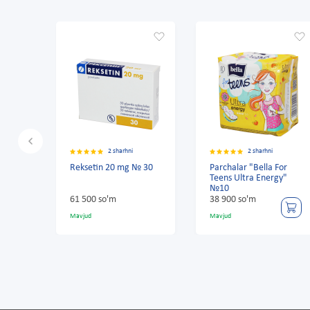
2 sharhni
2 sharhni
a
Reksetin 20 mg № 30
Parchalar "Bella For
0
Teens Ultra Energy"
№10
61 500 so'm
38 900 so'm
Mavjud
Mavjud