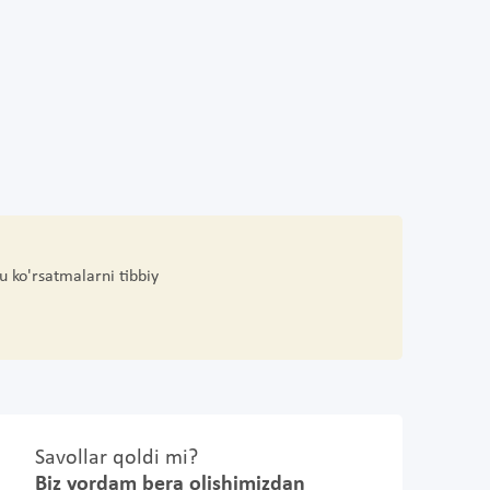
u ko'rsatmalarni tibbiy
Savollar qoldi mi?
Biz yordam bera olishimizdan