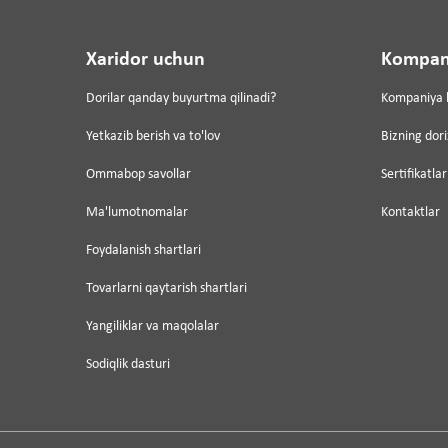
Xaridor uchun
Kompan
Dorilar qanday buyurtma qilinadi?
Kompaniya 
Yetkazib berish va to'lov
Bizning dor
Ommabop savollar
Sertifikatlar
Ma'lumotnomalar
Kontaktlar
Foydalanish shartlari
Tovarlarni qaytarish shartlari
Yangiliklar va maqolalar
Sodiqlik dasturi