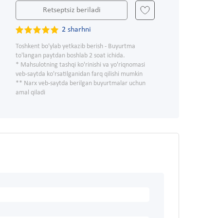
Retseptsiz beriladi
2 sharhni
Toshkent bo'ylab yetkazib berish - Buyurtma
to'langan paytdan boshlab 2 soat ichida.
* Mahsulotning tashqi ko'rinishi va yo'riqnomasi
veb-saytda ko'rsatilganidan farq qilishi mumkin
** Narx veb-saytda berilgan buyurtmalar uchun
amal qiladi