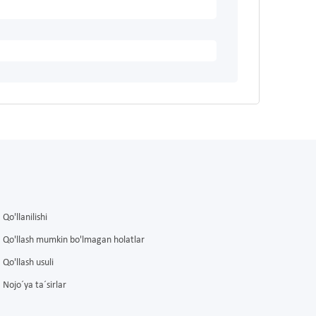
Qo'llanilishi
Qo'llash mumkin bo'lmagan holatlar
Qo'llash usuli
Nojo´ya ta´sirlar