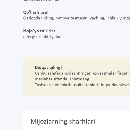
Qo'llash usuli
Qadoqdan oling, himoya tasmasini yeching, ichki kiyimga 
Nojo´ya ta´sirlar
allergik reaktsiyalar
Diqqat qiling!
Ushbu sahifada joylashtirilgan ko'rsatmalar faqat
maslahat sifatida ishlatmang.
Tashxis va davolash usulini tanlash faqat davolovc
Mijozlarning sharhlari