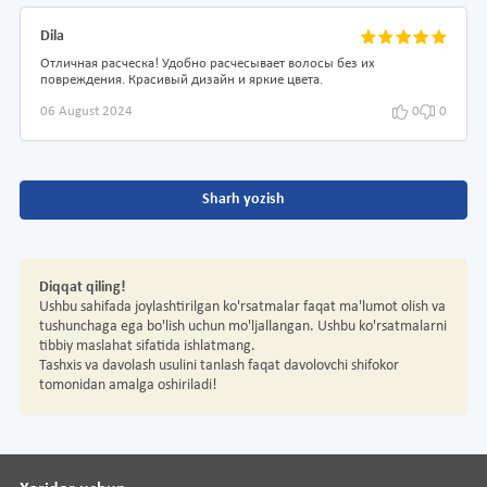
Dila
Отличная расческа! Удобно расчесывает волосы без их
повреждения. Красивый дизайн и яркие цвета.
06 August 2024
0
0
Sharh yozish
Diqqat qiling!
Ushbu sahifada joylashtirilgan ko'rsatmalar faqat ma'lumot olish va
tushunchaga ega bo'lish uchun mo'ljallangan. Ushbu ko'rsatmalarni
tibbiy maslahat sifatida ishlatmang.
Tashxis va davolash usulini tanlash faqat davolovchi shifokor
tomonidan amalga oshiriladi!