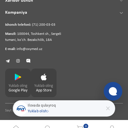
Xaridor uchun
Kompaniya
Ishonch telefoni:
(71) 200-03-03
Manzil:
100044, Toshkent sh., Sergeli
tumani, koʻch. Bezakchilik, 18A
E-mail:
info@oxymed.uz
Yuklab oling
Yuklab oling
Google Play
App Store
Ilovada qulayroq
Sayt yaratuvchi
pharmit.uz
Yuklab olish
0