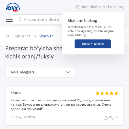
Joylashuvingizni ko'rsating
Shaharni tanlang
Tez yetkazib berishni tashkil qilish
uchun o'zingizning joylashuvingizni
aniqlashtiring
Bosh sahifa
Sharhlar
Shaharni tanlang
Preparat bo'yicha sharhlar Superbrush
kichik oranj/fuksiy
Avval yangilari
Sitora
Расческа Superbrush - находка для меня! Удобная, компактная,
легкая. Волосы не электризуются, легко расчесываются. Очень
довольна покупкой!
06 August 2024
0
0