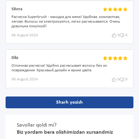
Sitora
Расческа Superbrush - находка для меня! Удобная, компактная,
легкая. Волосы не электризуются, легко расчесываются. Очень
довольна покупкой!
06 August 2024
0
0
Dila
Отличная расческа! Удобно расчесывает волосы без их
повреждения. Красивый дизайн и яркие цвета.
06 August 2024
0
0
Sharh yozish
Savollar qoldi mi?
Biz yordam bera olishimizdan xursandmiz