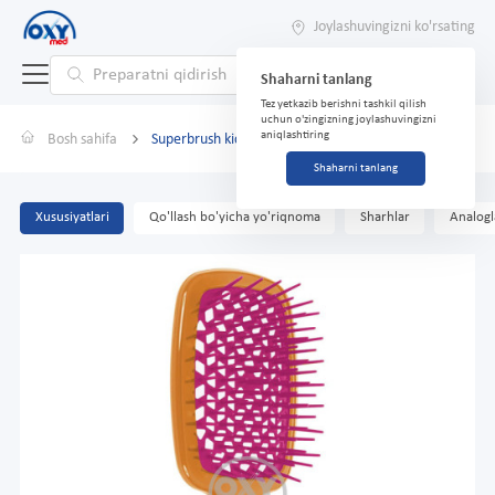
Joylashuvingizni ko'rsating
Shaharni tanlang
Tez yetkazib berishni tashkil qilish
uchun o'zingizning joylashuvingizni
aniqlashtiring
Bosh sahifa
Superbrush kichik oranj/fuksiy
Shaharni tanlang
Xususiyatlari
Qo'llash bo'yicha yo'riqnoma
Sharhlar
Analogl