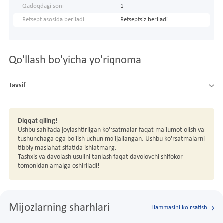
Qadoqdagi soni
1
Retsept asosida beriladi
Retseptsiz beriladi
Qo'llash bo'yicha yo'riqnoma
Tavsif
Diqqat qiling!
Ushbu sahifada joylashtirilgan ko'rsatmalar faqat ma'lumot olish va
tushunchaga ega bo'lish uchun mo'ljallangan. Ushbu ko'rsatmalarni
tibbiy maslahat sifatida ishlatmang.
Tashxis va davolash usulini tanlash faqat davolovchi shifokor
tomonidan amalga oshiriladi!
Mijozlarning sharhlari
Hammasini ko'rsatish