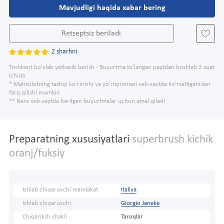
Mavjudligi haqida xabar bering
Retseptsiz beriladi
2 sharhni
Toshkent bo'ylab yetkazib berish - Buyurtma to'langan paytdan boshlab 2 soat
ichida.
* Mahsulotning tashqi ko'rinishi va yo'riqnomasi veb-saytda ko'rsatilganidan
farq qilishi mumkin
** Narx veb-saytda berilgan buyurtmalar uchun amal qiladi
Preparatning xususiyatlari
superbrush kichik
oranj/fuksiy
Ishlab chiqaruvchi mamlakat
Italiya
Ishlab chiqaruvchi
Giorgio Janeke
Chiqarilish shakli
Taroqlar