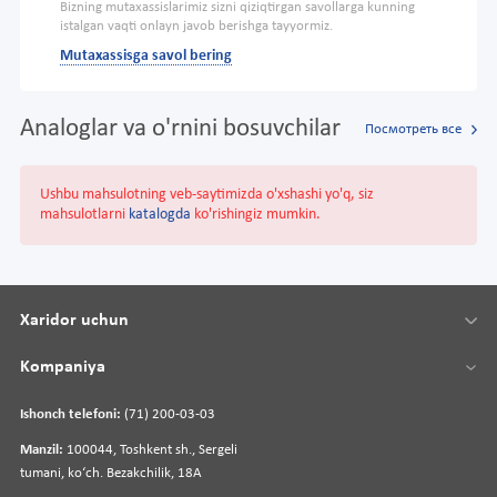
Bizning mutaxassislarimiz sizni qiziqtirgan savollarga kunning
istalgan vaqti onlayn javob berishga tayyormiz.
Mutaxassisga savol bering
Analoglar va o'rnini bosuvchilar
Посмотреть все
Ushbu mahsulotning veb-saytimizda o'xshashi yo'q, siz
mahsulotlarni
katalogda
ko'rishingiz mumkin.
Xaridor uchun
Kompaniya
Ishonch telefoni:
(71) 200-03-03
Manzil:
100044, Toshkent sh., Sergeli
tumani, koʻch. Bezakchilik, 18A