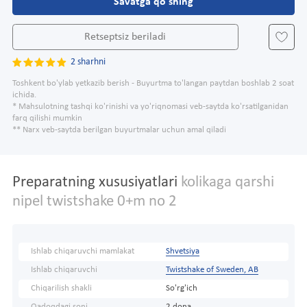
Savatga qo'shing
Retseptsiz beriladi
2 sharhni
Toshkent bo'ylab yetkazib berish - Buyurtma to'langan paytdan boshlab 2 soat
ichida.
* Mahsulotning tashqi ko'rinishi va yo'riqnomasi veb-saytda ko'rsatilganidan
farq qilishi mumkin
** Narx veb-saytda berilgan buyurtmalar uchun amal qiladi
Preparatning xususiyatlari
kolikaga qarshi
nipel twistshake 0+m no 2
Ishlab chiqaruvchi mamlakat
Shvetsiya
Ishlab chiqaruvchi
Twistshake of Sweden, AB
Chiqarilish shakli
So'rg'ich
Qadoqdagi soni
2 dona