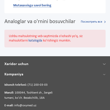
Mutaxassisga savol bering
Analoglar va o'rnini bosuvchilar
Посмотреть все
Ushbu mahsulotning veb-saytimizda o'xshashi yo'q, siz
mahsulotlarni
katalogda
ko'rishingiz mumkin.
Xaridor uchun
Kompaniya
Ishonch telefoni:
(71) 200-03-03
Manzil:
100044, Toshkent sh., Sergeli
tumani, koʻch. Bezakchilik, 18A
E-mail:
info@oxymed.uz