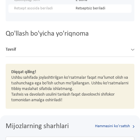
Retsept asosida beriladi
Retseptsiz beriladi
Qo'llash bo'yicha yo'riqnoma
Tavsif
Diqqat qiling!
Ushbu sahifada joylashtirilgan ko'rsatmalar faqat ma'lumot olish va
tushunchaga ega bo'lish uchun mo'ljallangan. Ushbu ko'rsatmalarni
tibbiy maslahat sifatida ishlatmang.
Tashxis va davolash usulini tanlash faqat davolovchi shifokor
tomonidan amalga oshiriladi!
Mijozlarning sharhlari
Hammasini ko'rsatish