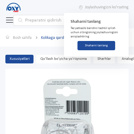
Joylashuvingizni ko'rsating
Shaharni tanlang
Tez yetkazib berishni tashkil qilish
uchun o'zingizning joylashuvingizni
aniqlashtiring
Bosh sahifa
Kolikaga qarshi nipel Twistshake 0+m No 2
Shaharni tanlang
Xususiyatlari
Qo'llash bo'yicha yo'riqnoma
Sharhlar
Analogl