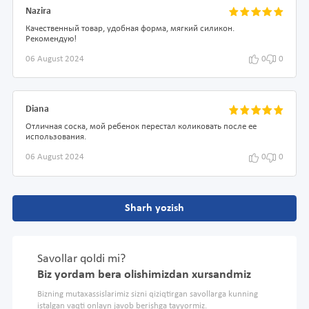
Nazira
Качественный товар, удобная форма, мягкий силикон.
Рекомендую!
06 August 2024
0
0
Diana
Отличная соска, мой ребенок перестал коликовать после ее
использования.
06 August 2024
0
0
Sharh yozish
Savollar qoldi mi?
Biz yordam bera olishimizdan xursandmiz
Bizning mutaxassislarimiz sizni qiziqtirgan savollarga kunning
istalgan vaqti onlayn javob berishga tayyormiz.