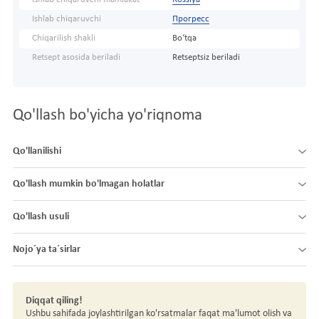
Ishlab chiqaruvchi
Прогресс
Chiqarilish shakli
Bo‘tqa
Retsept asosida beriladi
Retseptsiz beriladi
Qo'llash bo'yicha yo'riqnoma
Qo'llanilishi
Qo'llash mumkin bo'lmagan holatlar
Qo'llash usuli
Nojo´ya ta´sirlar
Diqqat qiling!
Ushbu sahifada joylashtirilgan ko'rsatmalar faqat ma'lumot olish va