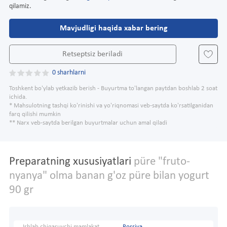
qilamiz.
Mavjudligi haqida xabar bering
Retseptsiz beriladi
0 sharhlarni
Toshkent bo'ylab yetkazib berish - Buyurtma to'langan paytdan boshlab 2 soat
ichida.
* Mahsulotning tashqi ko'rinishi va yo'riqnomasi veb-saytda ko'rsatilganidan
farq qilishi mumkin
** Narx veb-saytda berilgan buyurtmalar uchun amal qiladi
Preparatning xususiyatlari
püre "fruto-
nyanya" olma banan g'oz püre bilan yogurt
90 gr
Ishlab chiqaruvchi mamlakat
Rossiya