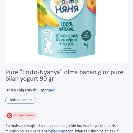
Püre "Fruto-Nyanya" olma banan g'oz püre
bilan yogurt 90 gr
Ishlab chiqaruvchi:
Прогресс
Bolalar uchun
Mavjud emas
Bu mahsulot vaqtincha mavjud emas, lekin hozirda buyurtma berish
mumkin bo'lgan keng
analoglar diapazoni
bilan tanishishingizni taklif