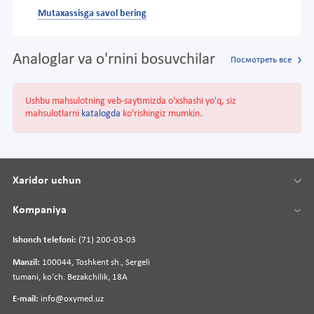
Mutaxassisga savol bering
Analoglar va o'rnini bosuvchilar
Посмотреть все
Ushbu mahsulotning veb-saytimizda o'xshashi yo'q, siz
mahsulotlarni
katalogda
ko'rishingiz mumkin.
Xaridor uchun
Kompaniya
Ishonch telefoni:
(71) 200-03-03
Manzil:
100044, Toshkent sh., Sergeli
tumani, koʻch. Bezakchilik, 18A
E-mail:
info@oxymed.uz