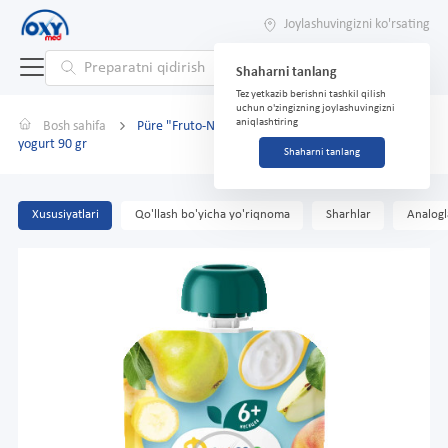
Joylashuvingizni ko'rsating
Shaharni tanlang
Tez yetkazib berishni tashkil qilish
uchun o'zingizning joylashuvingizni
aniqlashtiring
Bosh sahifa
Püre "Fruto-Nyanya" olma banan g'oz püre bilan
yogurt 90 gr
Shaharni tanlang
Xususiyatlari
Qo'llash bo'yicha yo'riqnoma
Sharhlar
Analogl