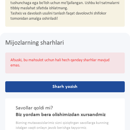
tushunchaga ega bo'lish uchun mo'ljallangan. Ushbu ko'rsatmalarni
tibbiy maslahat sifatida ishlatmang.
Tashxis va davolash usulini tanlash faqat davolovchi shifokor
tomonidan amalga oshiriladi!
Mijozlarning sharhlari
Afsuski, bu mahsulot uchun hali hech qanday sharhlar mavjud
emas.
Sharh yozish
Savollar qoldi mi?
Biz yordam bera olishimizdan xursandmiz
Bizning mutaxassislarimiz sizni qiziqtirgan savollarga kunning
istalgan vaqti onlayn javob berishga tayyormiz.