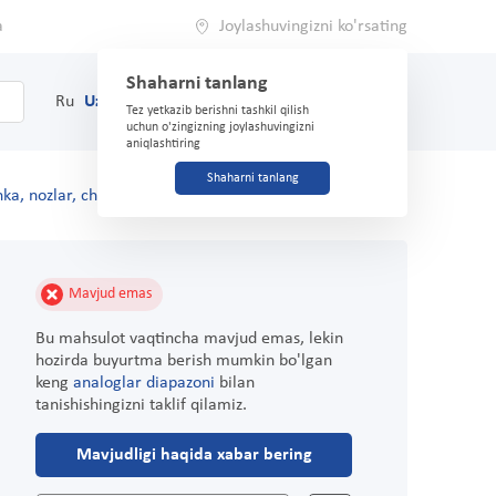
a
Joylashuvingizni ko'rsating
Shaharni tanlang
0
Savat
Ru
Uz
(71) 200-03-03
Tez yetkazib berishni tashkil qilish
uchun o'zingizning joylashuvingizni
aniqlashtiring
Shaharni tanlang
ka, nozlar, chipchiklar
Mavjud emas
Bu mahsulot vaqtincha mavjud emas, lekin
hozirda buyurtma berish mumkin bo'lgan
keng
analoglar diapazoni
bilan
tanishishingizni taklif qilamiz.
Mavjudligi haqida xabar bering