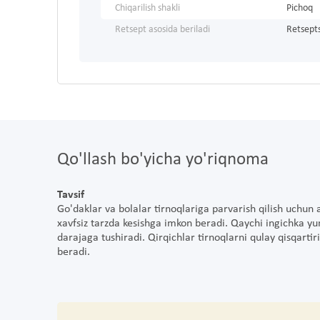
Chiqarilish shakli
Pichoq
Retsept asosida beriladi
Retsepts
Qo'llash bo'yicha yo'riqnoma
Tavsif
Go'daklar va bolalar tirnoqlariga parvarish qilish uchun 
xavfsiz tarzda kesishga imkon beradi. Qaychi ingichka yu
darajaga tushiradi. Qirqichlar tirnoqlarni qulay qisqartir
beradi.