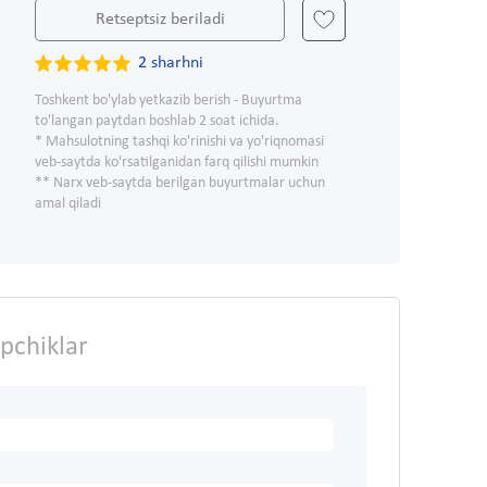
Retseptsiz beriladi
2 sharhni
Toshkent bo'ylab yetkazib berish - Buyurtma
to'langan paytdan boshlab 2 soat ichida.
* Mahsulotning tashqi ko'rinishi va yo'riqnomasi
veb-saytda ko'rsatilganidan farq qilishi mumkin
** Narx veb-saytda berilgan buyurtmalar uchun
amal qiladi
pchiklar