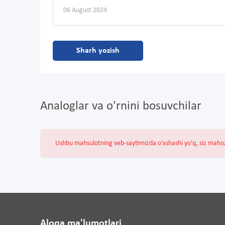
06 August 2024
Sharh yozish
Analoglar va o'rnini bosuvchilar
Ushbu mahsulotning veb-saytimizda o'xshashi yo'q, siz mahs
Aloqa ma'lumotlari