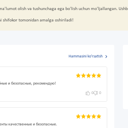
 ma'lumot olish va tushunchaga ega bo'lish uchun mo'ljallangan. Ushb
hi shifokor tomonidan amalga oshiriladi!
Hammasini ko'rsatish
бные и безопасные, рекомендую!
0
0
енты качественные и безопасные.