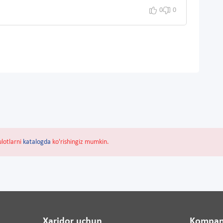
0
0
ulotlarni
katalogda
ko'rishingiz mumkin.
Xaridor uchun
Kompan