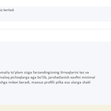
iz beriladi
amaliy to'plam sizga farzandingizning tirnoqlarini tez va
maloq pichoqlarga ega bo'lib, jarohatlanish xavfini minimal
ishga imkon beradi, maxsus profilli pilka esa ularga shakl