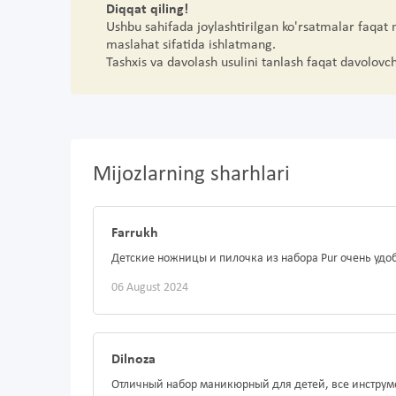
Diqqat qiling!
Ushbu sahifada joylashtirilgan ko'rsatmalar faqat
maslahat sifatida ishlatmang.
Tashxis va davolash usulini tanlash faqat davolovc
Mijozlarning sharhlari
Farrukh
Детские ножницы и пилочка из набора Pur очень удо
06 August 2024
Dilnoza
Отличный набор маникюрный для детей, все инструм