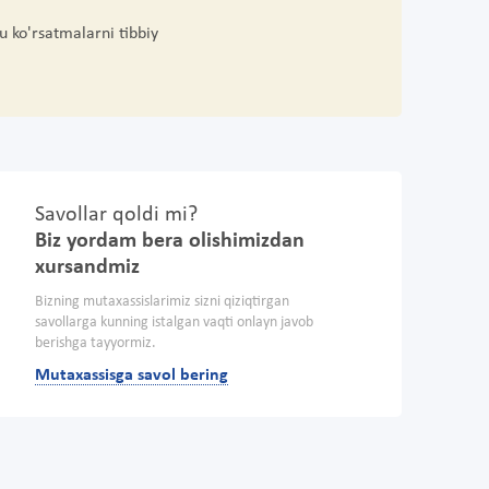
u ko'rsatmalarni tibbiy
Savollar qoldi mi?
Biz yordam bera olishimizdan
xursandmiz
Bizning mutaxassislarimiz sizni qiziqtirgan
savollarga kunning istalgan vaqti onlayn javob
berishga tayyormiz.
Mutaxassisga savol bering