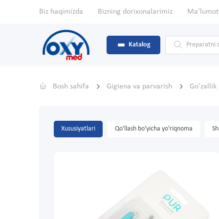
Biz haqimizda
Bizning dorixonalarimiz
Ma'lumot
Katalog
Bosh sahifa
Gigiena va parvarish
Go'zallik
Xususiyatlari
Qo'llash bo'yicha yo'riqnoma
Sh