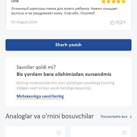
Lola
Отличный шампунь-пенка для моего ребенка. Нежно очищает
волосы и не раздражает кожу. Спасибо, Oxymed!
05 August 2024
0
0
Sharh yozish
Savollar qoldi mi?
Biz yordam bera olishimizdan xursandmiz
Bizning mutaxassislarimiz sizni qiziqtirgan savollarga kunning
istalgan vaqti onlayn javob berishga tayyormiz.
Mutaxassisga savol bering
Analoglar va o'rnini bosuvchilar
Посмотреть все