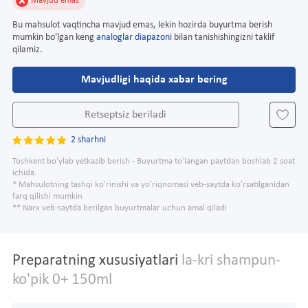
Mavjud emas
Bu mahsulot vaqtincha mavjud emas, lekin hozirda buyurtma berish
mumkin bo'lgan keng
analoglar diapazoni
bilan tanishishingizni taklif
qilamiz.
Mavjudligi haqida xabar bering
Retseptsiz beriladi
2 sharhni
Toshkent bo'ylab yetkazib berish - Buyurtma to'langan paytdan boshlab 2 soat
ichida.
* Mahsulotning tashqi ko'rinishi va yo'riqnomasi veb-saytda ko'rsatilganidan
farq qilishi mumkin
** Narx veb-saytda berilgan buyurtmalar uchun amal qiladi
Preparatning xususiyatlari
la-kri shampun-
ko'pik 0+ 150ml