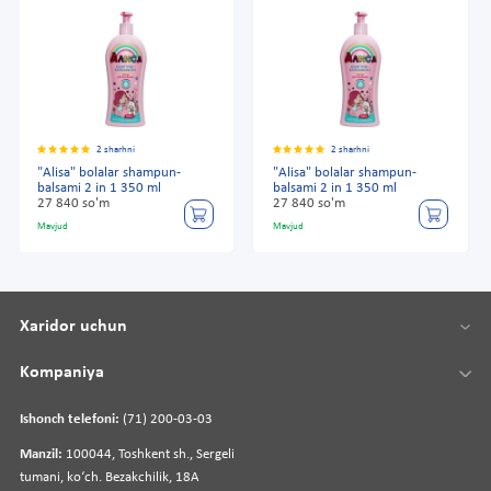
2 sharhni
2 sharhni
"Alisa" bolalar shampun-
"Alisa" bolalar shampun-
balsami 2 in 1 350 ml
balsami 2 in 1 350 ml
27 840 so'm
27 840 so'm
Mavjud
Mavjud
Xaridor uchun
Kompaniya
Ishonch telefoni:
(71) 200-03-03
Manzil:
100044, Toshkent sh., Sergeli
tumani, koʻch. Bezakchilik, 18A