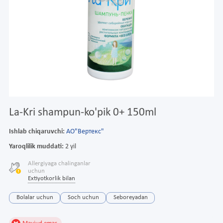
La-Kri shampun-ko'pik 0+ 150ml
Ishlab chiqaruvchi:
АО"Вертекс"
Yaroqlilik muddati:
2 yil
Allergiyaga chalinganlar
uchun
Extiyotkorlik bilan
Bolalar uchun
Soch uchun
Seboreyadan