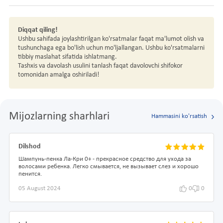
Diqqat qiling!
Ushbu sahifada joylashtirilgan ko'rsatmalar faqat ma'lumot olish va
tushunchaga ega bo'lish uchun mo'ljallangan. Ushbu ko'rsatmalarni
tibbiy maslahat sifatida ishlatmang.
Tashxis va davolash usulini tanlash faqat davolovchi shifokor
tomonidan amalga oshiriladi!
Mijozlarning sharhlari
Hammasini ko'rsatish
Dilshod
Шампунь-пенка Ла-Кри 0+ - прекрасное средство для ухода за
волосами ребенка. Легко смывается, не вызывает слез и хорошо
пенится.
05 August 2024
0
0