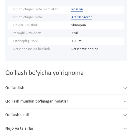
Ishlab chiqaruvchi mamlakat
Rossiya
Ishlab chiqaruvchi
АО"Вертекс"
Chiqarilish shakli
Shampun
Yaroqlilik muddati
2 yil
Qadoqdagi soni
150 ml
Retsept asosida beriladi
Retseptsiz beriladi
Qo'llash bo'yicha yo'riqnoma
Qo'llanilishi
Qo'llash mumkin bo'lmagan holatlar
Qo'llash usuli
Nojo´ya ta´sirlar