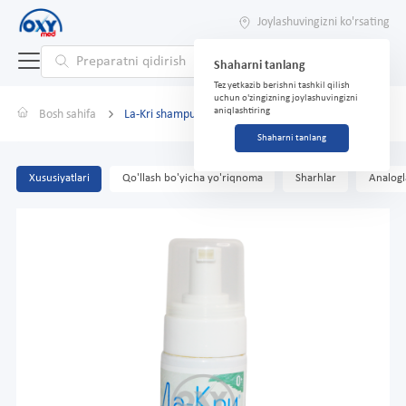
Joylashuvingizni ko'rsating
Shaharni tanlang
Tez yetkazib berishni tashkil qilish
uchun o'zingizning joylashuvingizni
aniqlashtiring
Bosh sahifa
La-Kri shampun-ko'pik 0+ 150ml
Shaharni tanlang
Xususiyatlari
Qo'llash bo'yicha yo'riqnoma
Sharhlar
Analogl