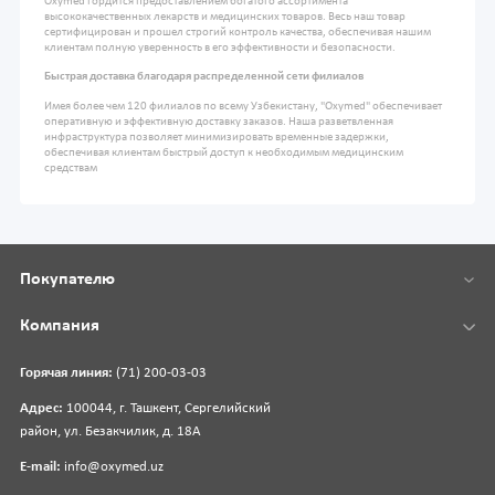
Oxymed гордится предоставлением богатого ассортимента
высококачественных лекарств и медицинских товаров. Весь наш товар
сертифицирован и прошел строгий контроль качества, обеспечивая нашим
клиентам полную уверенность в его эффективности и безопасности.
Быстрая доставка благодаря распределенной сети филиалов
Имея более чем 120 филиалов по всему Узбекистану, "Oxymed" обеспечивает
оперативную и эффективную доставку заказов. Наша разветвленная
инфраструктура позволяет минимизировать временные задержки,
обеспечивая клиентам быстрый доступ к необходимым медицинским
средствам
Покупателю
Компания
Горячая линия:
(71) 200-03-03
Адрес:
100044, г. Ташкент, Сергелийский
район, ул. Безакчилик, д. 18А
E-mail:
info@oxymed.uz