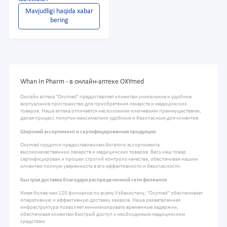
Mavjudligi haqida xabar
bering
Whan In Pharm - в онлайн-аптеке OXYmed
Онлайн аптека "Oxymed" предоставляет клиентам уникальное и удобное
виртуальное пространство для приобретения лекарств и медицинских
товаров. Наша аптека отличается несколькими ключевыми преимуществами,
делая процесс покупок максимально удобным и безопасным для клиентов.
Широкий ассортимент и сертифицированная продукция
Oxymed гордится предоставлением богатого ассортимента
высококачественных лекарств и медицинских товаров. Весь наш товар
сертифицирован и прошел строгий контроль качества, обеспечивая нашим
клиентам полную уверенность в его эффективности и безопасности.
Быстрая доставка благодаря распределенной сети филиалов
Имея более чем 120 филиалов по всему Узбекистану, "Oxymed" обеспечивает
оперативную и эффективную доставку заказов. Наша разветвленная
инфраструктура позволяет минимизировать временные задержки,
обеспечивая клиентам быстрый доступ к необходимым медицинским
средствам