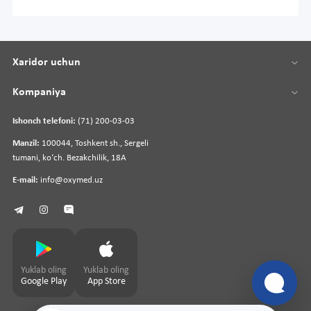
Xaridor uchun
Kompaniya
Ishonch telefoni:
(71) 200-03-03
Manzil:
100044, Toshkent sh., Sergeli
tumani, koʻch. Bezakchilik, 18A
E-mail:
info@oxymed.uz
Yuklab oling
Yuklab oling
Google Play
App Store