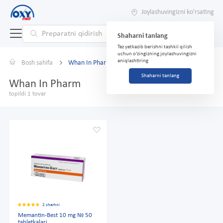
Joylashuvingizni ko'rsating
Shaharni tanlang
Tez yetkazib berishni tashkil qilish
uchun o'zingizning joylashuvingizni
aniqlashtiring
Bosh sahifa
Whan In Pharm
Shaharni tanlang
Whan In Pharm
topildi 1 tovar
2 sharhni
Memantin-Best 10 mg № 50
tabletkalari