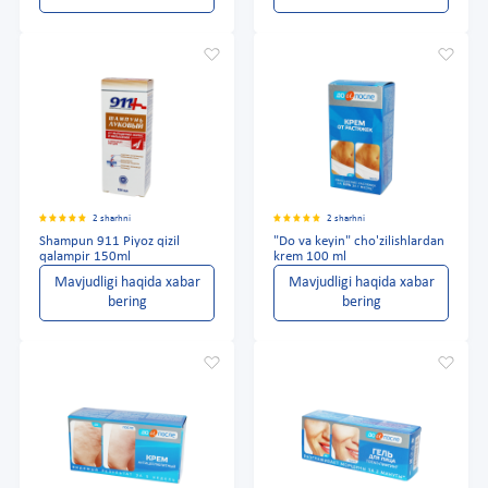
2 sharhni
2 sharhni
Shampun 911 Piyoz qizil
"Do va keyin" cho'zilishlardan
qalampir 150ml
krem 100 ml
Mavjudligi haqida xabar
Mavjudligi haqida xabar
bering
bering