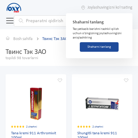
Joylashuvingizni ko'rsating
Shaharni tanlang
Tez yetkazib berishni tashkil qilish
uchun o'zingizning joylashuvingizni
aniqlashtiring
Bosh sahifa
Твинс Тэк ЗАО
Shaharni tanlang
Твинс Тэк ЗАО
topildi 98 tovarlarni
2 sharhni
2 sharhni
Tana kremi 911 Arthromivit
Shungitli tana kremi 911
100ml
100ml