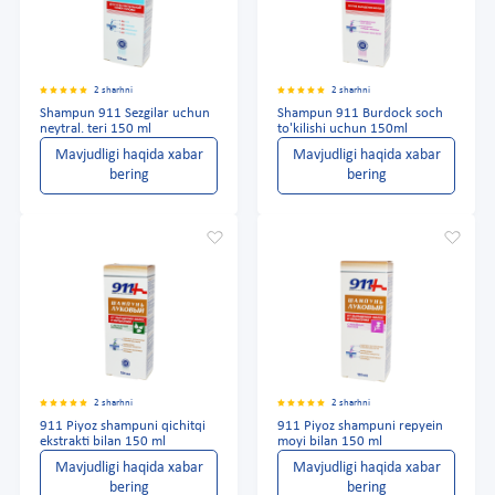
2 sharhni
2 sharhni
Shampun 911 Sezgilar uchun
Shampun 911 Burdock soch
neytral. teri 150 ml
to'kilishi uchun 150ml
Mavjudligi haqida xabar
Mavjudligi haqida xabar
bering
bering
2 sharhni
2 sharhni
911 Piyoz shampuni qichitqi
911 Piyoz shampuni repyein
ekstrakti bilan 150 ml
moyi bilan 150 ml
Mavjudligi haqida xabar
Mavjudligi haqida xabar
bering
bering