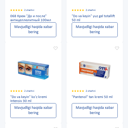
2 sharhni
2 sharhni
068 Крем "До и после"
"Do va keyin" yuz gel totallift
антицеллюлитный 100мл
50 ml
Mavjudligi haqida xabar
Mavjudligi haqida xabar
bering
bering
2 sharhni
2 sharhni
"Do va keyin" ko'z kremi
"Pantenol" tan kremi 50 ml
Intensiv 30 ml
Mavjudligi haqida xabar
Mavjudligi haqida xabar
bering
bering