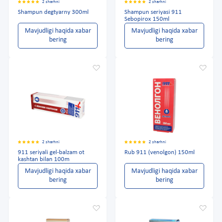
2 sharhni
2 sharhni
Shampun degtyarny 300ml
Shampun seriyasi 911
Sebopirox 150ml
Mavjudligi haqida xabar
Mavjudligi haqida xabar
bering
bering
2 sharhni
2 sharhni
911 seriyali gel-balzam ot
Rub 911 (venolgon) 150ml
kashtan bilan 100m
Mavjudligi haqida xabar
Mavjudligi haqida xabar
bering
bering