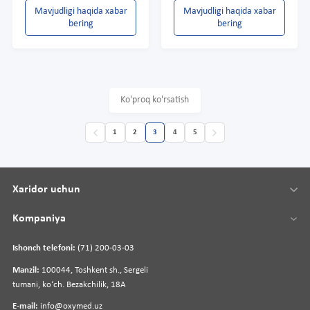
Mavjudligi haqida xabar
Mavjudligi haqida xabar
bering
bering
Ko'proq ko'rsatish
1
2
3
4
5
Xaridor uchun
Kompaniya
Ishonch telefoni:
(71) 200-03-03
Manzil:
100044, Toshkent sh., Sergeli
tumani, koʻch. Bezakchilik, 18A
E-mail:
info@oxymed.uz