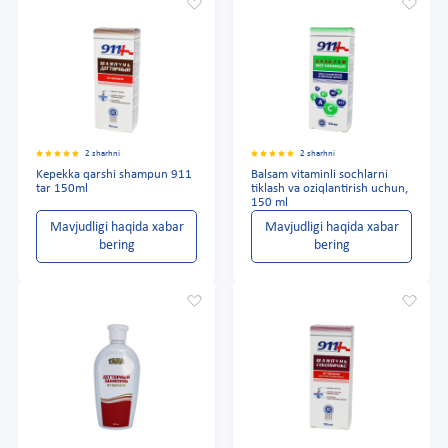
2 sharhni
2 sharhni
Kepekka qarshi shampun 911
Balsam vitaminli sochlarni
tar 150ml
tiklash va oziqlantirish uchun,
150 ml
Mavjudligi haqida xabar
Mavjudligi haqida xabar
bering
bering