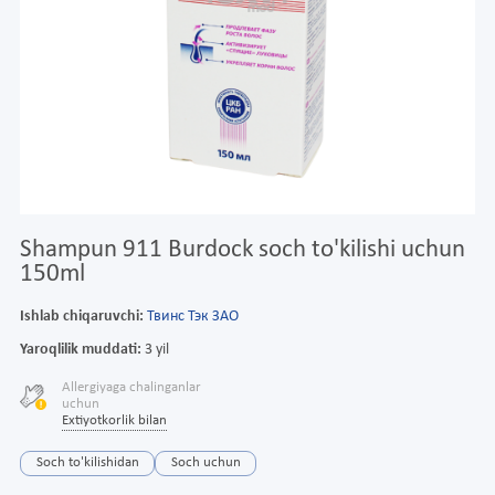
Shampun 911 Burdock soch to'kilishi uchun
150ml
Ishlab chiqaruvchi:
Твинс Тэк ЗАО
Yaroqlilik muddati:
3 yil
Allergiyaga chalinganlar
uchun
Extiyotkorlik bilan
Soch to'kilishidan
Soch uchun