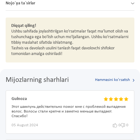
Nojo´ya ta´sirlar
Diqqat qiling!
Ushbu sahifada joylashtirilgan ko'rsatmalar faqat ma'lumot olish va
tushunchaga ega bo'lish uchun mo'ljallangan. Ushbu ko'rsatmalarni
tibbiy maslahat sifatida ishlatmang.
Tashxis va davolash usulini tanlash faqat davolovchi shifokor
tomonidan amalga oshiriladi!
Mijozlarning sharhlari
Hammasini ko'rsatish
Gulnoza
Этот шампунь действительно помог мне с проблемой выпадения
волос. Волосы стали крепче и заметно меньше выпадают.
Спасибо!
05 August 2024
0
0