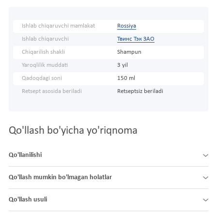
Ishlab chiqaruvchi mamlakat
Rossiya
Ishlab chiqaruvchi
Твинс Тэк ЗАО
Chiqarilish shakli
Shampun
Yaroqlilik muddati
3 yil
Qadoqdagi soni
150 ml
Retsept asosida beriladi
Retseptsiz beriladi
Qo'llash bo'yicha yo'riqnoma
Qo'llanilishi
Qo'llash mumkin bo'lmagan holatlar
Qo'llash usuli