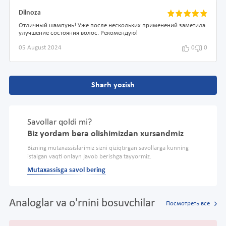
Dilnoza
Отличный шампунь! Уже после нескольких применений заметила
улучшение состояния волос. Рекомендую!
05 August 2024
0
0
Sharh yozish
Savollar qoldi mi?
Biz yordam bera olishimizdan xursandmiz
Bizning mutaxassislarimiz sizni qiziqtirgan savollarga kunning
istalgan vaqti onlayn javob berishga tayyormiz.
Mutaxassisga savol bering
Analoglar va o'rnini bosuvchilar
Посмотреть все