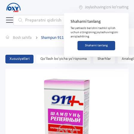
Joylashuvingizni ko'rsating
Shaharni tanlang
Tez yetkazib berishni tashkil qilish
uchun o'zingizning joylashuvingizni
aniqlashtiring
Bosh sahifa
Shampun 911 Burdock soch to'kilishi uchun 150ml
Shaharni tanlang
Xususiyatlari
Qo'llash bo'yicha yo'riqnoma
Sharhlar
Analogl