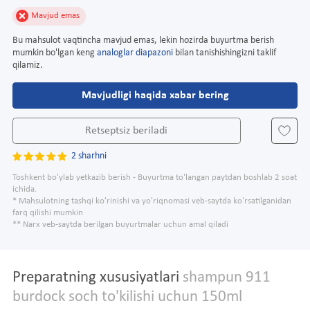
Mavjud emas
Bu mahsulot vaqtincha mavjud emas, lekin hozirda buyurtma berish
mumkin bo'lgan keng
analoglar diapazoni
bilan tanishishingizni taklif
qilamiz.
Mavjudligi haqida xabar bering
Retseptsiz beriladi
2 sharhni
Toshkent bo'ylab yetkazib berish - Buyurtma to'langan paytdan boshlab 2 soat
ichida.
* Mahsulotning tashqi ko'rinishi va yo'riqnomasi veb-saytda ko'rsatilganidan
farq qilishi mumkin
** Narx veb-saytda berilgan buyurtmalar uchun amal qiladi
Preparatning xususiyatlari
shampun 911
burdock soch to'kilishi uchun 150ml