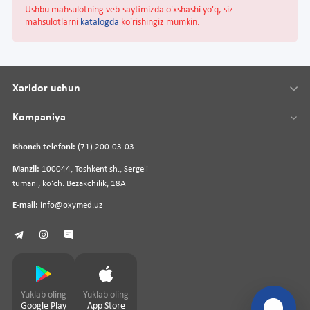
Ushbu mahsulotning veb-saytimizda o'xshashi yo'q, siz
mahsulotlarni
katalogda
ko'rishingiz mumkin.
Xaridor uchun
Kompaniya
Ishonch telefoni:
(71) 200-03-03
Manzil:
100044, Toshkent sh., Sergeli
tumani, koʻch. Bezakchilik, 18A
E-mail:
info@oxymed.uz
Yuklab oling
Yuklab oling
Google Play
App Store